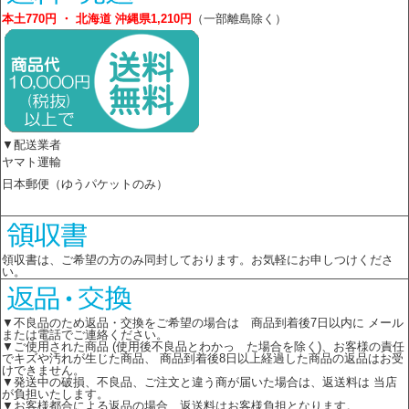
本土770円 ・ 北海道 沖縄県1,210円
（一部離島除く）
▼配送業者
ヤマト運輸
日本郵便（ゆうパケットのみ）
領収書は、ご希望の方のみ同封しております。お気軽にお申しつけくださ
い。
▼不良品のため返品・交換をご希望の場合は 商品到着後7日以内に メール
または電話でご連絡ください。
▼ご使用された商品 (使用後不良品とわかっ た場合を除く)、お客様の責任
でキズや汚れが生じた商品、 商品到着後8日以上経過した商品の返品はお受
けできません。
▼発送中の破損、不良品、ご注文と違う商が届いた場合は、返送料は 当店
が負担いたします。
▼お客様都合による返品の場合、返送料はお客様負担となります。