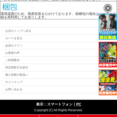
環境保護のため、簡易包装を心がけております。箱梱包の場合はメーカーの
箱を再利用してお送りします。
お店のトップへ戻る
カートを見る
会員ログイン
お客様の声
ご利用案内
特定商取引法表示
個人情報の取扱い
サイトマップ
お問い合わせ
表示：スマートフォン｜
PC
Copyright (C) All Rights Reserved.