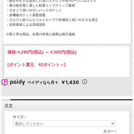
・動きやすさを追求した高いストレッチ性+ルーズシルエット
・夏の軽作業に適した軽量リップストップ素材
・大きくて使いやすいバックポケット
・多機能ポケット多数搭載
・ウエスト総ゴムとベルトループで快適性と使いやすさを両立
・反射素材による高視認性
※取り寄せ商品、在庫の有無と納期は後日連絡
価格:
4,290円
(税込)
～
4,565円
(税込)
[ポイント還元 42ポイント～]
￥1,430
ペイディなら月々
注文
サイズ：
カラー：