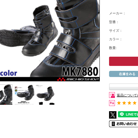
メーカー：
型番：
サイズ：
カラー：
数量:
返品について