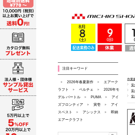
注目キーワード
作業
2026年春夏新作
エアーク
安
ラフト
ペルチェ
2026年モ
安
安
デル バートル
PUMA
アイ
ズフロンティア
寅壱
アイ
スベスト
アシックス
即納
エアークラフト