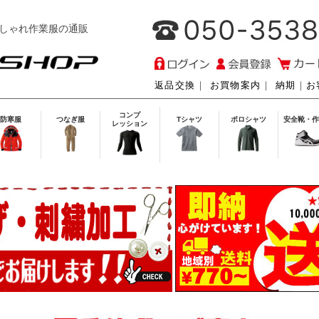
しゃれ作業服の通販
返品交換
｜
お買物案内
｜
納期
｜
お
コンプ
防寒服
つなぎ服
Tシャツ
ポロシャツ
安全靴・作
レッション