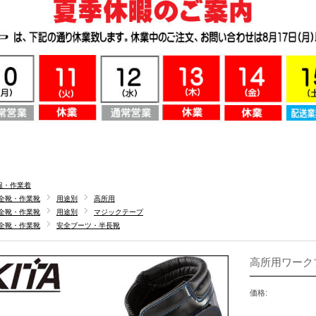
服・作業着
全靴・作業靴
用途別
高所用
全靴・作業靴
用途別
マジックテープ
全靴・作業靴
安全ブーツ・半長靴
高所用ワークブー
価格: