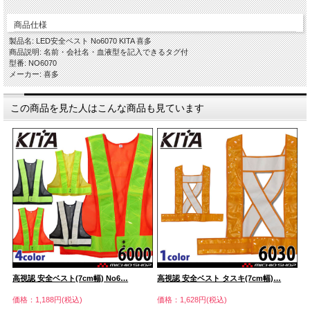
商品仕様
製品名: LED安全ベスト No6070 KITA 喜多
商品説明: 名前・会社名・血液型を記入できるタグ付
型番: NO6070
メーカー: 喜多
この商品を見た人はこんな商品も見ています
高視認 安全ベスト(7cm幅) No6…
高視認 安全ベスト タスキ(7cm幅)…
ア
価格：1,188円(税込)
価格：1,628円(税込)
価