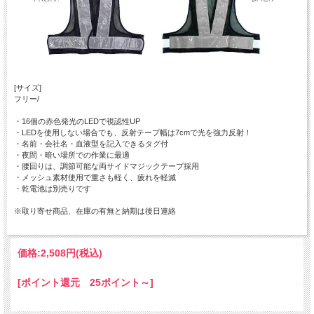
[サイズ]
フリー/
・16個の赤色発光のLEDで視認性UP
・LEDを使用しない場合でも、反射テープ幅は7cmで光を強力反射！
・名前・会社名・血液型を記入できるタグ付
・夜間・暗い場所での作業に最適
・腰回りは、調節可能な両サイドマジックテープ採用
・メッシュ素材使用で重さも軽く、疲れを軽減
・乾電池は別売りです
※取り寄せ商品、在庫の有無と納期は後日連絡
価格:
2,508円
(税込)
[ポイント還元 25ポイント～]