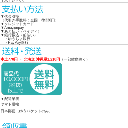
了承ください。
▼代金引換
（代引き手数料：全国一律330円）
▼クレジットカード
▼Amazonpay
▼あと払い（ペイディ）
▼銀行振込（前払い）
・ゆうちょ銀行
・PayPay銀行
本土770円 ・ 北海道 沖縄県1,210円
（一部離島除く）
▼配送業者
ヤマト運輸
日本郵便（ゆうパケットのみ）