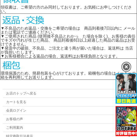
領収書は、ご希望の方のみ同封しております。お気軽にお申しつけくださ
い。
▼不良品のため返品・交換をご希望の場合は 商品到着後7日以内に メール
または電話でご連絡ください。
▼ご使用された商品 (使用後不良品とわかっ た場合を除く)、お客様の責任
でキズや汚れが生じた商品、 商品到着後8日以上経過した商品の返品はお受
けできません。
▼発送中の破損、不良品、ご注文と違う商が届いた場合は、返送料は 当店
が負担いたします。
▼お客様都合による返品の場合、返送料はお客様負担となります。
環境保護のため、簡易包装を心がけております。箱梱包の場合はメーカーの
箱を再利用してお送りします。
お店のトップへ戻る
カートを見る
会員ログイン
お客様の声
ご利用案内
特定商取引法表示