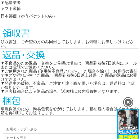
▼配送業者
ヤマト運輸
日本郵便（ゆうパケットのみ）
領収書は、ご希望の方のみ同封しております。お気軽にお申しつけくださ
い。
▼不良品のため返品・交換をご希望の場合は 商品到着後7日以内に メール
または電話でご連絡ください。
▼ご使用された商品 (使用後不良品とわかっ た場合を除く)、お客様の責任
でキズや汚れが生じた商品、 商品到着後8日以上経過した商品の返品はお受
けできません。
▼発送中の破損、不良品、ご注文と違う商が届いた場合は、返送料は 当店
が負担いたします。
▼お客様都合による返品の場合、返送料はお客様負担となります。
環境保護のため、簡易包装を心がけております。箱梱包の場合はメーカーの
箱を再利用してお送りします。
お店のトップへ戻る
カートを見る