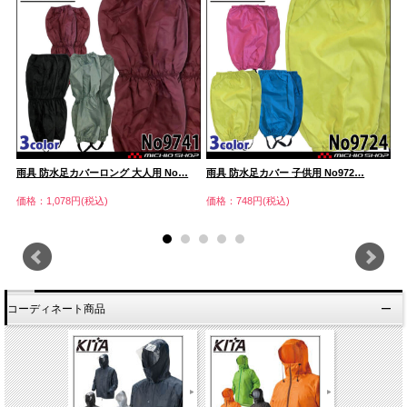
雨具 防水足カバーロング 大人用 No…
雨具 防水足カバー 子供用 No972…
防
価格：1,078円(税込)
価格：748円(税込)
価
コーディネート商品