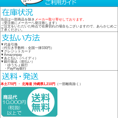
当店は一部商品を除き
メーカー取り寄せしております。
（受注後にメーカーへ発注致します）
ご注文をいただいた時点で在庫切れの場合もございますので、あらかじめご
了承ください。
▼代金引換
（代引き手数料：全国一律330円）
▼クレジットカード
▼Amazonpay
▼あと払い（ペイディ）
▼銀行振込（前払い）
・ゆうちょ銀行
・PayPay銀行
本土770円 ・ 北海道 沖縄県1,210円
（一部離島除く）