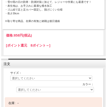
・雪や雨の日の防寒・防滴対策に加えて、レジャーや作業にも最適です！
・表生地は、お手入れに最適な撥水加工
・ゴム紐で足と足カバー固定し、脱げにくい仕様
・長さ39cm
※取り寄せ商品、在庫の有無と納期は後日連絡
価格:
858円
(税込)
[ポイント還元 8ポイント～]
注文
サイズ：
カラー：
在庫:
－