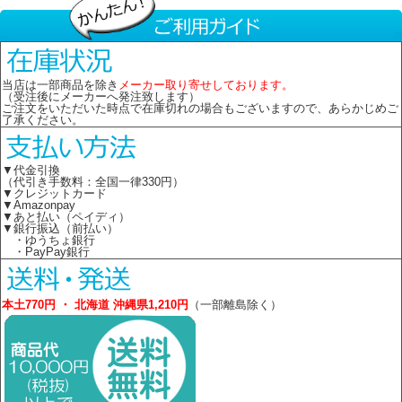
当店は一部商品を除き
メーカー取り寄せしております。
（受注後にメーカーへ発注致します）
ご注文をいただいた時点で在庫切れの場合もございますので、あらかじめご
了承ください。
▼代金引換
（代引き手数料：全国一律330円）
▼クレジットカード
▼Amazonpay
▼あと払い（ペイディ）
▼銀行振込（前払い）
・ゆうちょ銀行
・PayPay銀行
本土770円 ・ 北海道 沖縄県1,210円
（一部離島除く）