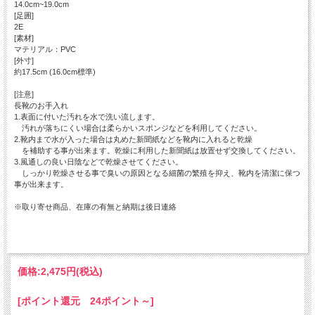
14.0cm~19.0cm
[足囲]
2E
[素材]
マテリアル：PVC
[外寸]
約17.5cm (16.0cm標準)
[注意]
長靴のお手入れ
1.表面に付いた汚れを水で洗い流します。
汚れが落ちにくい場合は柔らかいスポンジなどを利用してください。
2.靴内まで水が入った場合は丸めた新聞紙などを靴内に入れると乾燥
を補助する事が出来ます。乾燥に利用した新聞紙は放置せず交換してください。
3.風通しの良い日陰などで乾燥させてください。
しっかり乾燥させる事で臭いの原因となる細菌の繁殖を抑え、靴内を清潔に保つ
事が出来ます。
※取り寄せ商品、在庫の有無と納期は後日連絡
価格:
2,475円
(税込)
[ポイント還元 24ポイント～]