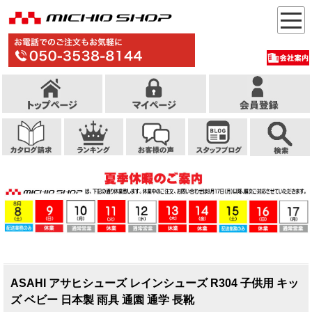
ASAHI アサヒシューズ レインシューズ R304 子供用 キッ
ズ ベビー 日本製 雨具 通園 通学 長靴