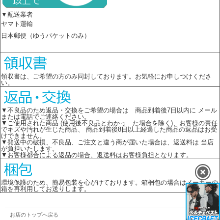
▼配送業者
ヤマト運輸
日本郵便（ゆうパケットのみ）
領収書は、ご希望の方のみ同封しております。お気軽にお申しつけくださ
い。
▼不良品のため返品・交換をご希望の場合は 商品到着後7日以内に メール
または電話でご連絡ください。
▼ご使用された商品 (使用後不良品とわかっ た場合を除く)、お客様の責任
でキズや汚れが生じた商品、 商品到着後8日以上経過した商品の返品はお受
けできません。
▼発送中の破損、不良品、ご注文と違う商が届いた場合は、返送料は 当店
が負担いたします。
▼お客様都合による返品の場合、返送料はお客様負担となります。
環境保護のため、簡易包装を心がけております。箱梱包の場合はメーカーの
箱を再利用してお送りします。
お店のトップへ戻る