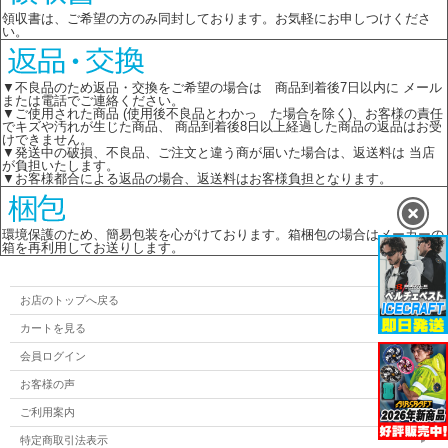
領収書は、ご希望の方のみ同封しております。お気軽にお申しつけくださ
い。
▼不良品のため返品・交換をご希望の場合は 商品到着後7日以内に メール
または電話でご連絡ください。
▼ご使用された商品 (使用後不良品とわかっ た場合を除く)、お客様の責任
でキズや汚れが生じた商品、 商品到着後8日以上経過した商品の返品はお受
けできません。
▼発送中の破損、不良品、ご注文と違う商が届いた場合は、返送料は 当店
が負担いたします。
▼お客様都合による返品の場合、返送料はお客様負担となります。
環境保護のため、簡易包装を心がけております。箱梱包の場合はメーカーの
箱を再利用してお送りします。
お店のトップへ戻る
カートを見る
会員ログイン
お客様の声
ご利用案内
特定商取引法表示