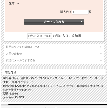
在庫:
－
購入数：
枚
お気に入りに追加済
返品についての詳細はこちら
お問い合わせ
友達にメールですすめる
商品仕様
製品名: 食品工場白衣 パンツ 821-91 レディス カゼン KAZEN フードファクトリー 衛
生帽子 制服 ユニフォーム
商品説明: KAZENカゼン食品工場白衣のレディスパンツです。職場環境を選ばない優
れた作業性と着心地です。
型番: 821-91
メーカー: KAZEN