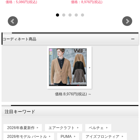
価格：5,086円(税込)
価格：8,976円(税込)
価
コーディネート商品
価格:8,976円(税込)
～
注目キーワード
2026年春夏新作
エアークラフト
ペルチェ
2026年モデル バートル
PUMA
アイズフロンティア