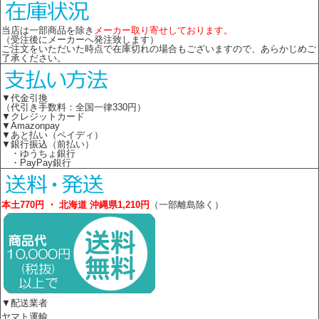
当店は一部商品を除き
メーカー取り寄せしております。
（受注後にメーカーへ発注致します）
ご注文をいただいた時点で在庫切れの場合もございますので、あらかじめご
了承ください。
▼代金引換
（代引き手数料：全国一律330円）
▼クレジットカード
▼Amazonpay
▼あと払い（ペイディ）
▼銀行振込（前払い）
・ゆうちょ銀行
・PayPay銀行
本土770円 ・ 北海道 沖縄県1,210円
（一部離島除く）
▼配送業者
ヤマト運輸