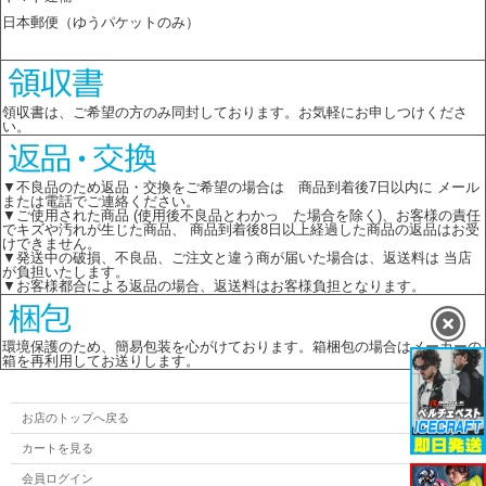
日本郵便（ゆうパケットのみ）
領収書は、ご希望の方のみ同封しております。お気軽にお申しつけくださ
い。
▼不良品のため返品・交換をご希望の場合は 商品到着後7日以内に メール
または電話でご連絡ください。
▼ご使用された商品 (使用後不良品とわかっ た場合を除く)、お客様の責任
でキズや汚れが生じた商品、 商品到着後8日以上経過した商品の返品はお受
けできません。
▼発送中の破損、不良品、ご注文と違う商が届いた場合は、返送料は 当店
が負担いたします。
▼お客様都合による返品の場合、返送料はお客様負担となります。
環境保護のため、簡易包装を心がけております。箱梱包の場合はメーカーの
箱を再利用してお送りします。
お店のトップへ戻る
カートを見る
会員ログイン