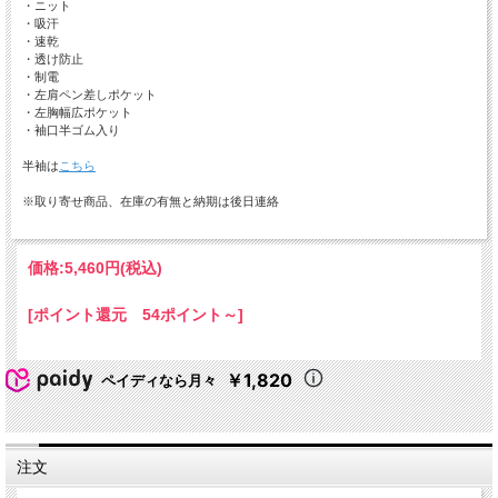
・ニット
・吸汗
・速乾
・透け防止
・制電
・左肩ペン差しポケット
・左胸幅広ポケット
・袖口半ゴム入り
半袖は
こちら
※取り寄せ商品、在庫の有無と納期は後日連絡
価格:
5,460円
(税込)
[ポイント還元 54ポイント～]
￥1,820
ペイディなら月々
注文