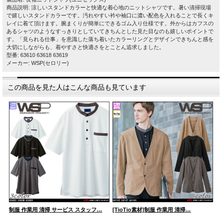
商品説明: 涼しいスタンドカラーと快適な着心地のニットシャツです。暑い清掃現場
で嬉しいスタンドカラーです。汚れやすい衿や袖口に濃い配色を入れることで長くキ
レイに着て頂けます。腕まくりが簡単にできるゴム入り仕様です。外からはカフスの
あるシャツのようなすっきりとしていてきちんとした見た目なのも嬉しいポイントで
す。「見られる仕事」を意識した落ち着いたカラーリングとデザインできちんと感を
大切にしながらも、着やすさと快適さをとことん追求しました。
型番: 63610 63618 63619
メーカー: WSP(セロリー)
この商品を見た人はこんな商品も見ています
制服 作業用 清掃 サービス スタッフ…
[TioTio素材]制服 作業用 清掃…
ユ