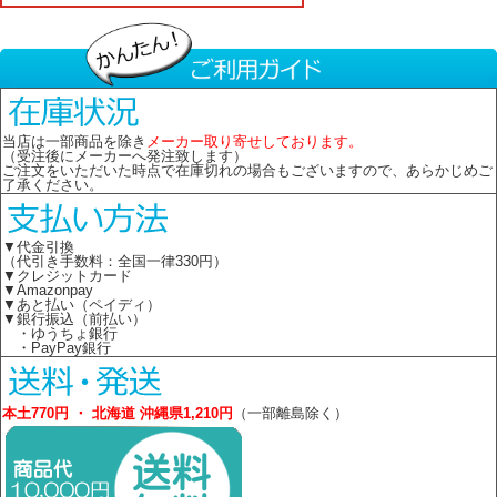
当店は一部商品を除き
メーカー取り寄せしております。
（受注後にメーカーへ発注致します）
ご注文をいただいた時点で在庫切れの場合もございますので、あらかじめご
了承ください。
▼代金引換
（代引き手数料：全国一律330円）
▼クレジットカード
▼Amazonpay
▼あと払い（ペイディ）
▼銀行振込（前払い）
・ゆうちょ銀行
・PayPay銀行
本土770円 ・ 北海道 沖縄県1,210円
（一部離島除く）