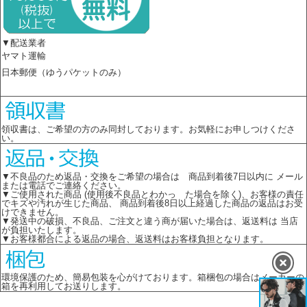
▼配送業者
ヤマト運輸
日本郵便（ゆうパケットのみ）
領収書は、ご希望の方のみ同封しております。お気軽にお申しつけくださ
い。
▼不良品のため返品・交換をご希望の場合は 商品到着後7日以内に メール
または電話でご連絡ください。
▼ご使用された商品 (使用後不良品とわかっ た場合を除く)、お客様の責任
でキズや汚れが生じた商品、 商品到着後8日以上経過した商品の返品はお受
けできません。
▼発送中の破損、不良品、ご注文と違う商が届いた場合は、返送料は 当店
が負担いたします。
▼お客様都合による返品の場合、返送料はお客様負担となります。
環境保護のため、簡易包装を心がけております。箱梱包の場合はメーカーの
箱を再利用してお送りします。