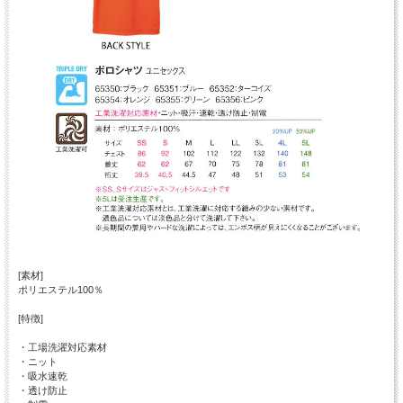
[素材]
ポリエステル100％
[特徴]
・工場洗濯対応素材
・ニット
・吸水速乾
・透け防止