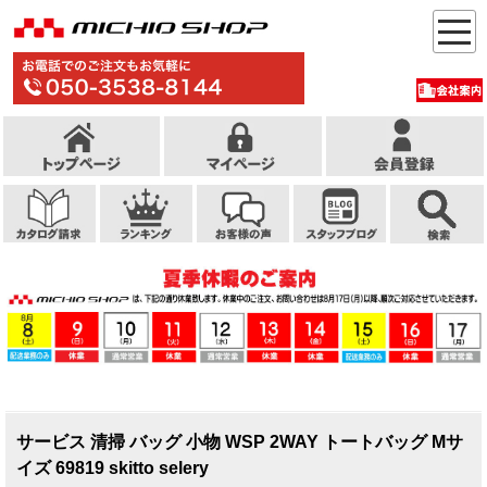
サービス 清掃 バッグ 小物 WSP 2WAY トートバッグ Mサ
イズ 69819 skitto selery