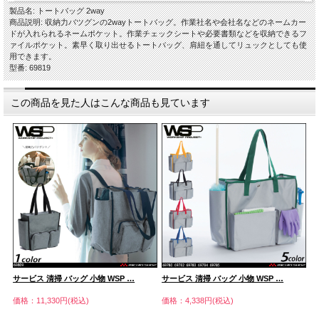
製品名: トートバッグ 2way
商品説明: 収納力バツグンの2wayトートバッグ。作業社名や会社名などのネームカー
ドが入れられるネームポケット。作業チェックシートや必要書類などを収納できるフ
ァイルポケット。素早く取り出せるトートバッグ、肩紐を通してリュックとしても使
用できます。
型番: 69819
この商品を見た人はこんな商品も見ています
サービス 清掃 バッグ 小物 WSP …
サービス 清掃 バッグ 小物 WSP …
サ
価格：11,330円(税込)
価格：4,338円(税込)
価