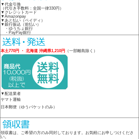
▼代金引換
（代引き手数料：全国一律330円）
▼クレジットカード
▼Amazonpay
▼あと払い（ペイディ）
▼銀行振込（前払い）
・ゆうちょ銀行
・PayPay銀行
本土770円 ・ 北海道 沖縄県1,210円
（一部離島除く）
▼配送業者
ヤマト運輸
日本郵便（ゆうパケットのみ）
領収書は、ご希望の方のみ同封しております。お気軽にお申しつけくださ
い。