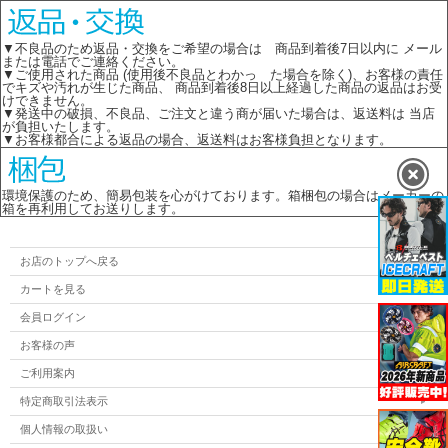
▼不良品のため返品・交換をご希望の場合は 商品到着後7日以内に メール
または電話でご連絡ください。
▼ご使用された商品 (使用後不良品とわかっ た場合を除く)、お客様の責任
でキズや汚れが生じた商品、 商品到着後8日以上経過した商品の返品はお受
けできません。
▼発送中の破損、不良品、ご注文と違う商が届いた場合は、返送料は 当店
が負担いたします。
▼お客様都合による返品の場合、返送料はお客様負担となります。
環境保護のため、簡易包装を心がけております。箱梱包の場合はメーカーの
箱を再利用してお送りします。
お店のトップへ戻る
カートを見る
会員ログイン
お客様の声
ご利用案内
特定商取引法表示
個人情報の取扱い