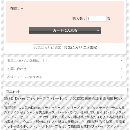
在庫:
－
購入数：
着
お気に入りに追加済
返品についての詳細はこちら
お問い合わせ
友達にメールですすめる
商品仕様
製品名: Dickies ディッキーズ ストレートパンツ 5022SC 医療 介護 看護 制服 FOLK
フォーク
商品説明: 大人気のDickies（ディッキーズ）シリーズで、ダブルステッチでデニム風
のデザインがオシャレな男女兼用ストレートパンツ。使用しているイオンミックスシ
ャンブレーは、イージーケア性に優れ、柔らかい素材感で肌当たりもよく着心地抜群
の素材です。ウエスト部分はひも入り総ゴム仕様なので、窮屈感がなく快適。両脇ポ
ケットや後ろポケット、ベルトループも付いて機能性も抜群なDickies（ディッキー