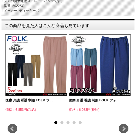
ズ）の男女兼用ストレートパンツです。
型番: 5022SC
メーカー: ディッキーズ
この商品を見た人はこんな商品も見ています
医療 介護 看護 制服 FOLK フ…
医療 介護 看護 制服 FOLK フォ…
D
価格：6,853円(税込)
価格：6,083円(税込)
価