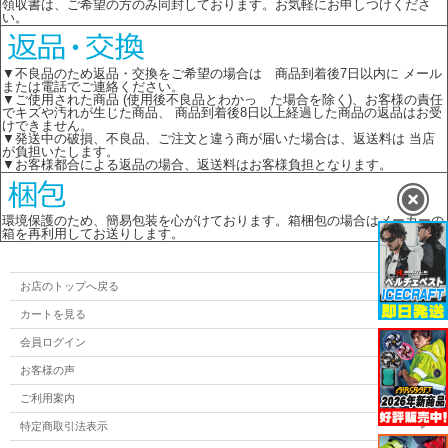
領収書は、ご希望の方のみ同封しております。お気軽にお申しつけくださ
い。
▼不良品のため返品・交換をご希望の場合は 商品到着後7日以内に メール
または電話でご連絡ください。
▼ご使用された商品 (使用後不良品とわかっ た場合を除く)、お客様の責任
でキズや汚れが生じた商品、 商品到着後8日以上経過した商品の返品はお受
けできません。
▼発送中の破損、不良品、ご注文と違う商が届いた場合は、返送料は 当店
が負担いたします。
▼お客様都合による返品の場合、返送料はお客様負担となります。
環境保護のため、簡易包装を心がけております。箱梱包の場合はメーカーの
箱を再利用してお送りします。
お店のトップへ戻る
カートを見る
会員ログイン
お客様の声
ご利用案内
特定商取引法表示