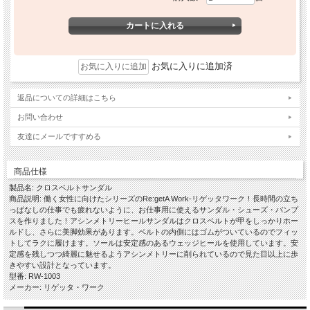
お気に入りに追加済
返品についての詳細はこちら
お問い合わせ
友達にメールですすめる
商品仕様
製品名: クロスベルトサンダル
商品説明: 働く女性に向けたシリーズのRe:getA Work-リゲッタワーク！長時間の立ち
っぱなしの仕事でも疲れないように、お仕事用に使えるサンダル・シューズ・パンプ
スを作りました！アシンメトリーヒールサンダルはクロスベルトが甲をしっかりホー
ルドし、さらに美脚効果があります。ベルトの内側にはゴムがついているのでフィッ
トしてラクに履けます。ソールは安定感のあるウェッジヒールを使用しています。安
定感を残しつつ綺麗に魅せるようアシンメトリーに削られているので見た目以上に歩
きやすい設計となっています。
型番: RW-1003
メーカー: リゲッタ・ワーク