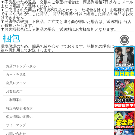
▼不良品のため返品・交換をご希望の場合は 商品到着後7日以内に メール
または電話でご連絡ください。
▼ご使用された商品 (使用後不良品とわかっ た場合を除く)、お客様の責任
でキズや汚れが生じた商品、 商品到着後8日以上経過した商品の返品はお受
けできません。
▼発送中の破損、不良品、ご注文と違う商が届いた場合は、返送料は 当店
が負担いたします。
▼お客様都合による返品の場合、返送料はお客様負担となります。
環境保護のため、簡易包装を心がけております。箱梱包の場合はメーカーの
箱を再利用してお送りします。
お店のトップへ戻る
カートを見る
会員ログイン
お客様の声
ご利用案内
特定商取引法表示
個人情報の取扱い
サイトマップ
お問い合わせ