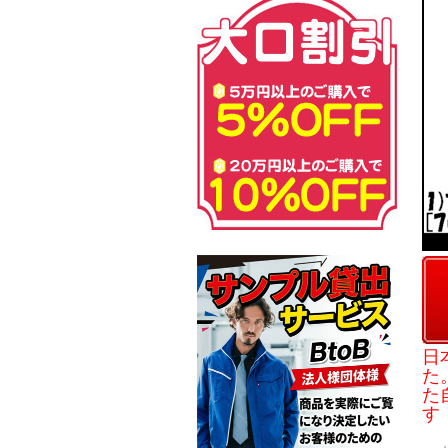
日
た
た
す