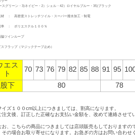
カラー
アースグリーン・3)ネイビー・2）シェル・42）ロイヤルブルー・35)ブラック
素材 ： 高密度ストレッチツイル・スーパー撥水加工・制電
混率 ： ポリエステル１００％
両脇ツインループ
ピスフラップ（マジックテープ止め）
ウエス
70
73
76
79
82
85
88
91
95
10
ト
股下
80
78
サイズ１００cm以上につきましては、割高になります。
ご注文後、訂正した正確なお支払い金額を、改めて連絡させて
なお、こちらの商品につきましては店頭販売もしておりますの
。その場合お取り寄せになります。お急ぎの方はお問い合わせ