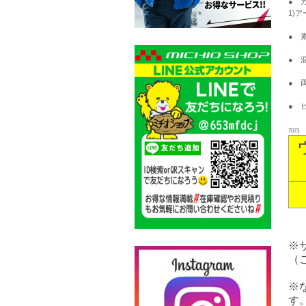
● 
1)
● 
● 
● 
● 
7073
※
（
※
す