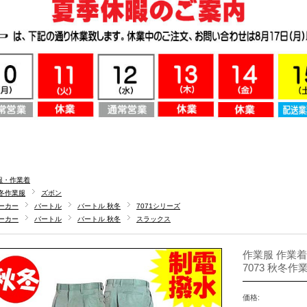
服・作業着
冬作業服
ズボン
ーカー
バートル
バートル 秋冬
7071シリーズ
ーカー
バートル
バートル 秋冬
スラックス
作業服 作業着
7073 秋冬作
価格: