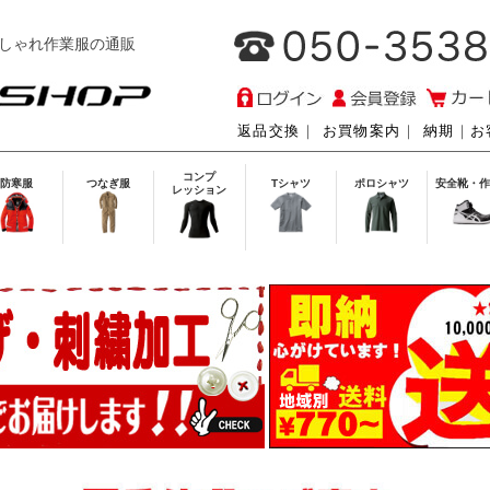
しゃれ作業服の通販
返品交換
｜
お買物案内
｜
納期
｜
お
コンプ
防寒服
つなぎ服
Tシャツ
ポロシャツ
安全靴・作
レッション