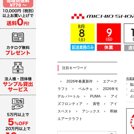
注目キーワード
作業
2026年春夏新作
エアーク
秋
ラフト
ペルチェ
2026年モ
メ
メ
デル バートル
PUMA
アイ
ズフロンティア
寅壱
アイ
スベスト
アシックス
即納
エアークラフト