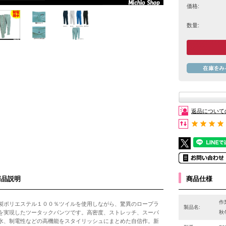
価格:
数量:
返品について
商品説明
商品仕様
作
製ポリエステル１００％ツイルを使用しながら、驚異のロープラ
製品名:
を実現したツータックパンツです。高密度、ストレッチ、スーパ
秋
水、制電性などの高機能をスタイリッシュにまとめた自信作。新