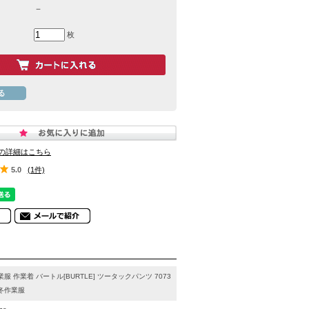
－
枚
の詳細はこちら
5.0
(1件)
業服 作業着 バートル[BURTLE] ツータックパンツ 7073
冬作業服