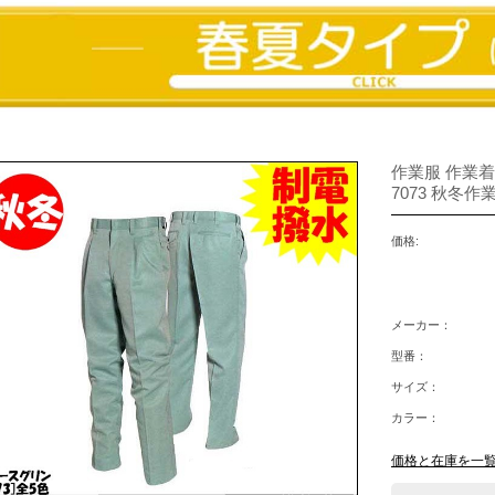
作業服 作業着
7073 秋冬作
価格:
メーカー：
型番：
サイズ：
カラー：
価格と在庫を一