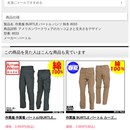
友達にメールですすめる
商品仕様
製品名: 作業服 BURTLE バートル パンツ 秋冬 8033
商品説明: アメリカンワークウェアのカッコよさと丈夫さをデザイン
型番: 8033
メーカー: バートル
この商品を見た人はこんな商品も見ています
作業服 作業着 バートル[BURTLE…
作業服 BURTLE バートル カーゴ…
作
価格：3,960円(税込)
価格：3,960円(税込)
価