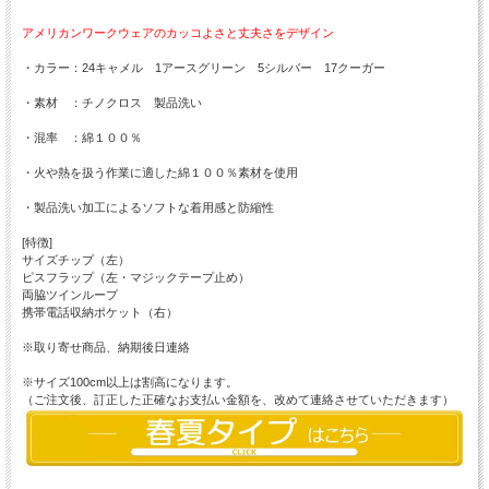
アメリカンワークウェアのカッコよさと丈夫さをデザイン
・カラー：24キャメル 1アースグリーン 5シルバー 17クーガー
・素材 ：チノクロス 製品洗い
・混率 ：綿１００％
・火や熱を扱う作業に適した綿１００％素材を使用
・製品洗い加工によるソフトな着用感と防縮性
[特徴]
サイズチップ（左）
ピスフラップ（左・マジックテープ止め）
両脇ツインループ
携帯電話収納ポケット（右）
※取り寄せ商品、納期後日連絡
※サイズ100cm以上は割高になります。
（ご注文後、訂正した正確なお支払い金額を、改めて連絡させていただきます）