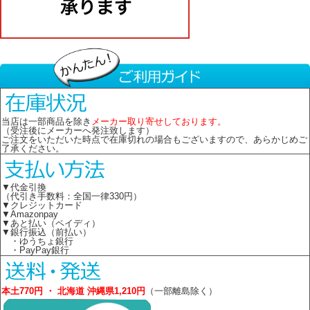
当店は一部商品を除き
メーカー取り寄せしております。
（受注後にメーカーへ発注致します）
ご注文をいただいた時点で在庫切れの場合もございますので、あらかじめご
了承ください。
▼代金引換
（代引き手数料：全国一律330円）
▼クレジットカード
▼Amazonpay
▼あと払い（ペイディ）
▼銀行振込（前払い）
・ゆうちょ銀行
・PayPay銀行
本土770円 ・ 北海道 沖縄県1,210円
（一部離島除く）