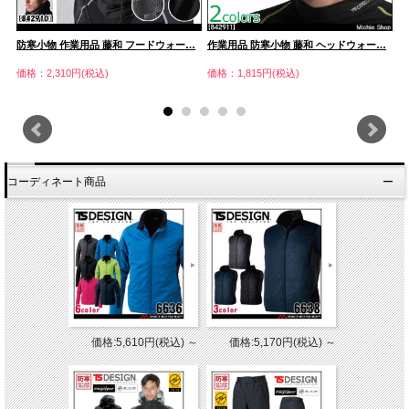
防寒小物 作業用品 藤和 フードウォー…
作業用品 防寒小物 藤和 ヘッドウォー…
イ
価格：2,310円(税込)
価格：1,815円(税込)
価
コーディネート商品
価格:5,610円(税込)
～
価格:5,170円(税込)
～