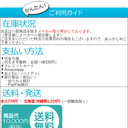
当店は一部商品を除き
メーカー取り寄せしております。
（受注後にメーカーへ発注致します）
ご注文をいただいた時点で在庫切れの場合もございますので、あらかじめご
了承ください。
▼代金引換
（代引き手数料：全国一律330円）
▼クレジットカード
▼Amazonpay
▼あと払い（ペイディ）
▼銀行振込（前払い）
・ゆうちょ銀行
・PayPay銀行
本土770円 ・ 北海道 沖縄県1,210円
（一部離島除く）