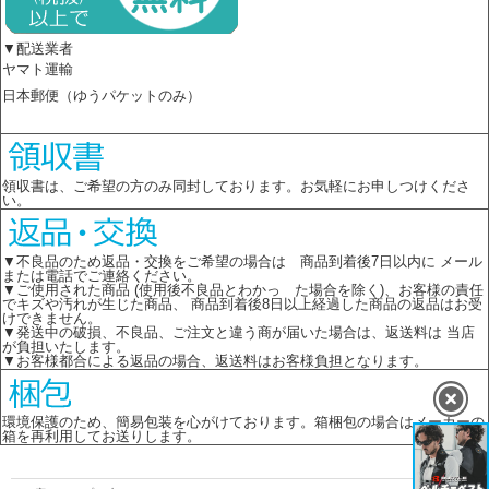
▼配送業者
ヤマト運輸
日本郵便（ゆうパケットのみ）
領収書は、ご希望の方のみ同封しております。お気軽にお申しつけくださ
い。
▼不良品のため返品・交換をご希望の場合は 商品到着後7日以内に メール
または電話でご連絡ください。
▼ご使用された商品 (使用後不良品とわかっ た場合を除く)、お客様の責任
でキズや汚れが生じた商品、 商品到着後8日以上経過した商品の返品はお受
けできません。
▼発送中の破損、不良品、ご注文と違う商が届いた場合は、返送料は 当店
が負担いたします。
▼お客様都合による返品の場合、返送料はお客様負担となります。
環境保護のため、簡易包装を心がけております。箱梱包の場合はメーカーの
箱を再利用してお送りします。