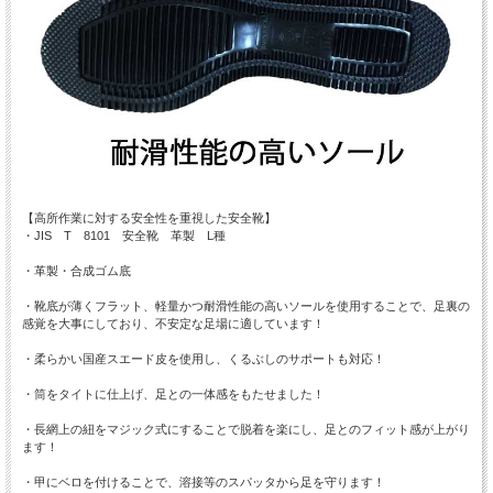
【高所作業に対する安全性を重視した安全靴】
・JIS T 8101 安全靴 革製 L種
・革製・合成ゴム底
・靴底が薄くフラット、軽量かつ耐滑性能の高いソールを使用することで、足裏の
感覚を大事にしており、不安定な足場に適しています！
・柔らかい国産スエード皮を使用し、くるぶしのサポートも対応！
・筒をタイトに仕上げ、足との一体感をもたせました！
・長網上の紐をマジック式にすることで脱着を楽にし、足とのフィット感が上がり
ます！
・甲にベロを付けることで、溶接等のスパッタから足を守ります！