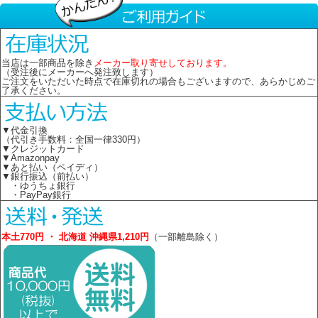
当店は一部商品を除き
メーカー取り寄せしております。
（受注後にメーカーへ発注致します）
ご注文をいただいた時点で在庫切れの場合もございますので、あらかじめご
了承ください。
▼代金引換
（代引き手数料：全国一律330円）
▼クレジットカード
▼Amazonpay
▼あと払い（ペイディ）
▼銀行振込（前払い）
・ゆうちょ銀行
・PayPay銀行
本土770円 ・ 北海道 沖縄県1,210円
（一部離島除く）