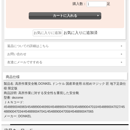
購入数：
足
お気に入りに追加済
返品についての詳細はこちら
お問い合わせ
友達にメールですすめる
商品仕様
製品名: 高所作業安全靴 DONKEL ドンケル 国産革使用 出初めマジック 匠 地下足袋仕
様 限定版
商品説明: 高所作業に対する安全性を重視した安全靴
型番: dezome
ＪＡＮコード:
4548890046983/4548890046990/4548890047003/4548890047010/4548890047027/45
48890047034/4548890047041/4548890047058/4548890047065
メーカー: DONKEL