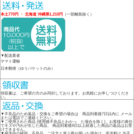
本土770円 ・ 北海道 沖縄県1,210円
（一部離島除く）
▼配送業者
ヤマト運輸
日本郵便（ゆうパケットのみ）
領収書は、ご希望の方のみ同封しております。お気軽にお申しつけくださ
い。
▼不良品のため返品・交換をご希望の場合は 商品到着後7日以内に メール
または電話でご連絡ください。
▼ご使用された商品 (使用後不良品とわかっ た場合を除く)、お客様の責任
でキズや汚れが生じた商品、 商品到着後8日以上経過した商品の返品はお受
けできません。
▼発送中の破損、不良品、ご注文と違う商が届いた場合は、返送料は 当店