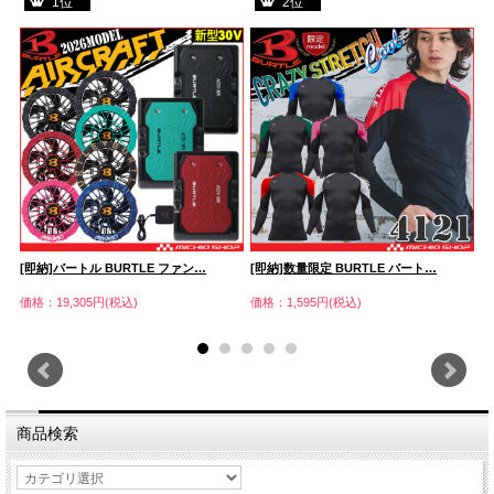
1位
2位
[即納]バートル BURTLE ファン…
[即納]数量限定 BURTLE バート…
[
価格：19,305円(税込)
価格：1,595円(税込)
価
商品検索