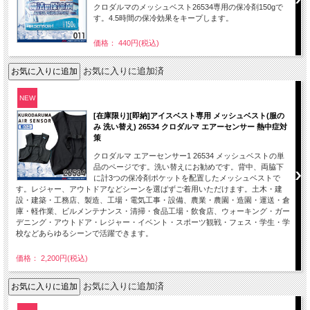
クロダルマのメッシュベスト26534専用の保冷剤150gで
す。4.5時間の保冷効果をキープします。
価格： 440円(税込)
お気に入りに追加済
NEW
[在庫限り][即納]アイスベスト専用 メッシュベスト(服の
み 洗い替え) 26534 クロダルマ エアーセンサー 熱中症対
策
クロダルマ エアーセンサー1 26534 メッシュベストの単
品のページです。洗い替えにお勧めです。背中、両脇下
に計3つの保冷剤ポケットを配置したメッシュベストで
す。レジャー、アウトドアなどシーンを選ばずご着用いただけます。土木・建
設・建築・工務店、製造、工場・電気工事・設備、農業・農園・造園・運送・倉
庫・軽作業、ビルメンテナンス・清掃・食品工場・飲食店、ウォーキング・ガー
デニング・アウトドア・レジャー・イベント・スポーツ観戦・フェス・学生・学
校などあらゆるシーンで活躍できます。
価格： 2,200円(税込)
お気に入りに追加済