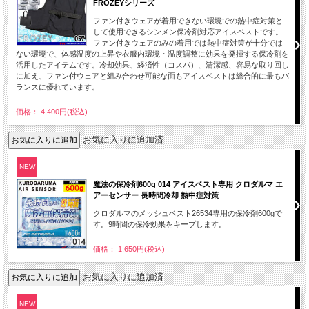
FROZEYシリーズ
ファン付きウェアが着用できない環境での熱中症対策と
して使用できるシンメン保冷剤対応アイスベストです。
ファン付きウェアのみの着用では熱中症対策が十分では
ない環境で、体感温度の上昇や衣服内環境・温度調整に効果を発揮する保冷剤を
活用したアイテムです。冷却効果、経済性（コスパ）、清潔感、容易な取り回し
に加え、ファン付ウェアと組み合わせ可能な面もアイスベストは総合的に最もバ
ランスに優れています。
価格： 4,400円(税込)
お気に入りに追加済
NEW
魔法の保冷剤600g 014 アイスベスト専用 クロダルマ エ
アーセンサー 長時間冷却 熱中症対策
クロダルマのメッシュベスト26534専用の保冷剤600gで
す。9時間の保冷効果をキープします。
価格： 1,650円(税込)
お気に入りに追加済
NEW