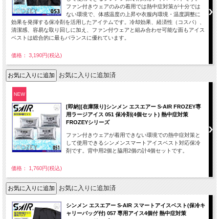
ファン付きウェアのみの着用では熱中症対策が十分では
ない環境で、体感温度の上昇や衣服内環境・温度調整に
効果を発揮する保冷剤を活用したアイテムです。冷却効果、経済性（コスパ）、
清潔感、容易な取り回しに加え、ファン付ウェアと組み合わせ可能な面もアイス
ベストは総合的に最もバランスに優れています。
価格： 3,190円(税込)
お気に入りに追加済
NEW
[即納][在庫限り]シンメン エスエアー S-AIR FROZEY専
用ラージアイス 051 保冷剤(4個セット) 熱中症対策
FROZEYシリーズ
ファン付きウェアが着用できない環境での熱中症対策と
して使用できるシンメンスマートアイスベスト対応保冷
剤です。背中用2個と脇用2個の計4個セットです。
価格： 1,760円(税込)
お気に入りに追加済
シンメン エスエアー S-AIR スマートアイスベスト(保冷キ
ャリーバッグ付) 057 専用アイス4個付 熱中症対策