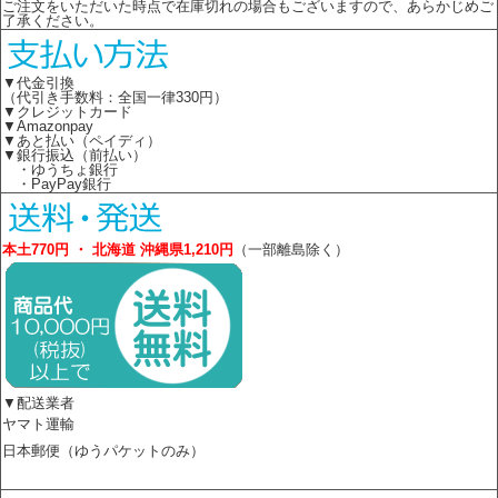
ご注文をいただいた時点で在庫切れの場合もございますので、あらかじめご
了承ください。
▼代金引換
（代引き手数料：全国一律330円）
▼クレジットカード
▼Amazonpay
▼あと払い（ペイディ）
▼銀行振込（前払い）
・ゆうちょ銀行
・PayPay銀行
本土770円 ・ 北海道 沖縄県1,210円
（一部離島除く）
▼配送業者
ヤマト運輸
日本郵便（ゆうパケットのみ）