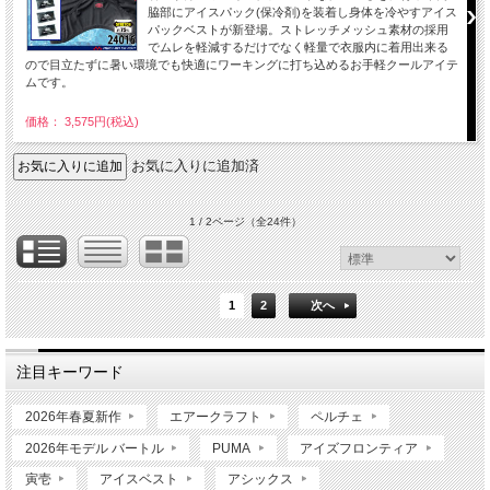
脇部にアイスパック(保冷剤)を装着し身体を冷やすアイス
パックベストが新登場。ストレッチメッシュ素材の採用
でムレを軽減するだけでなく軽量で衣服内に着用出来る
ので目立たずに暑い環境でも快適にワーキングに打ち込めるお手軽クールアイテ
ムです。
価格： 3,575円(税込)
お気に入りに追加済
1 / 2ページ
（全24件）
1
2
次へ
注目キーワード
2026年春夏新作
エアークラフト
ペルチェ
2026年モデル バートル
PUMA
アイズフロンティア
寅壱
アイスベスト
アシックス