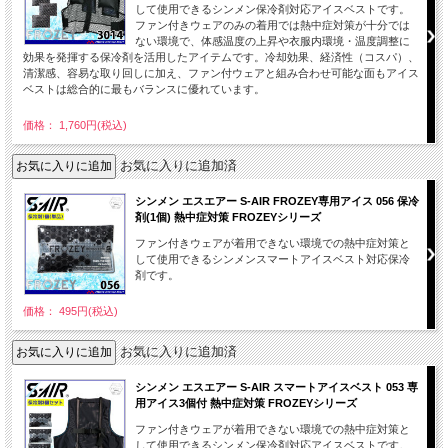
して使用できるシンメン保冷剤対応アイスベストです。
ファン付きウェアのみの着用では熱中症対策が十分では
ない環境で、体感温度の上昇や衣服内環境・温度調整に
効果を発揮する保冷剤を活用したアイテムです。冷却効果、経済性（コスパ）、
清潔感、容易な取り回しに加え、ファン付ウェアと組み合わせ可能な面もアイス
ベストは総合的に最もバランスに優れています。
価格： 1,760円(税込)
お気に入りに追加済
シンメン エスエアー S-AIR FROZEY専用アイス 056 保冷
剤(1個) 熱中症対策 FROZEYシリーズ
ファン付きウェアが着用できない環境での熱中症対策と
して使用できるシンメンスマートアイスベスト対応保冷
剤です。
価格： 495円(税込)
お気に入りに追加済
シンメン エスエアー S-AIR スマートアイスベスト 053 専
用アイス3個付 熱中症対策 FROZEYシリーズ
ファン付きウェアが着用できない環境での熱中症対策と
して使用できるシンメン保冷剤対応アイスベストです。