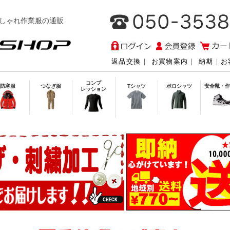
しゃれ作業服の通販
返品交換
｜
お買物案内
｜
納期
｜
お
コンプ
防寒服
つなぎ服
Tシャツ
ポロシャツ
安全靴・作
レッション