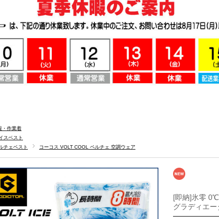
服・作業着
イスベスト
ルチェベスト
コーコス VOLT COOL ペルチェ 空調ウェア
[即納]氷零 0℃
グラディエータ