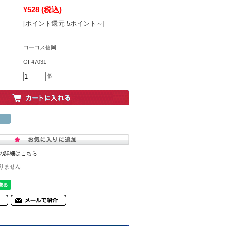
¥528
(税込)
[ポイント還元 5ポイント～]
コーコス信岡
GI-47031
個
の詳細はこちら
りません