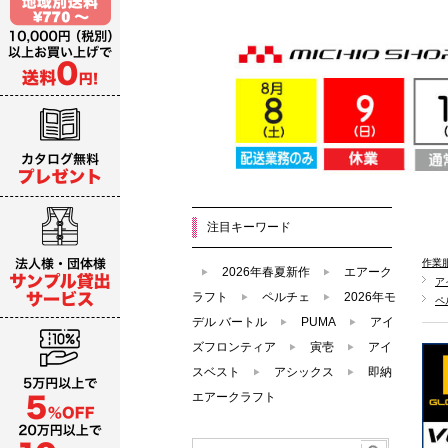
注目キーワード
作業
2026年春夏新作
エアーク
ア
ラフト
ペルチェ
2026年モ
ペ
デル バートル
PUMA
アイ
ズフロンティア
寅壱
アイ
スベスト
アシックス
即納
エアークラフト