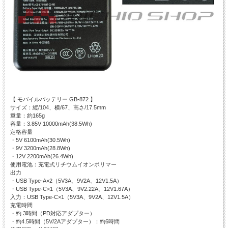
【 モバイルバッテリー GB-872 】
サイズ：縦/104、横/67、高さ/17.5mm
重量：約165g
容量：3.85V 10000mAh(38.5Wh)
定格容量
・5V 6100mAh(30.5Wh)
・9V 3200mAh(28.8Wh)
・12V 2200mAh(26.4Wh)
使用電池：充電式リチウムイオンポリマー
出力
・USB Type-A×2（5V3A、9V2A、12V1.5A）
・USB Type-C×1（5V3A、9V2.22A、12V1.67A）
入力：USB Type-C×1（5V3A、9V2A、12V1.5A）
充電時間
・約 3時間（PD対応アダプター）
・約4.5時間（5V/2Aアダプター）：約6時間