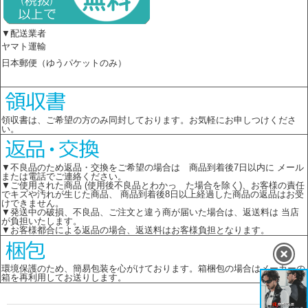
▼配送業者
ヤマト運輸
日本郵便（ゆうパケットのみ）
領収書は、ご希望の方のみ同封しております。お気軽にお申しつけくださ
い。
▼不良品のため返品・交換をご希望の場合は 商品到着後7日以内に メール
または電話でご連絡ください。
▼ご使用された商品 (使用後不良品とわかっ た場合を除く)、お客様の責任
でキズや汚れが生じた商品、 商品到着後8日以上経過した商品の返品はお受
けできません。
▼発送中の破損、不良品、ご注文と違う商が届いた場合は、返送料は 当店
が負担いたします。
▼お客様都合による返品の場合、返送料はお客様負担となります。
環境保護のため、簡易包装を心がけております。箱梱包の場合はメーカーの
箱を再利用してお送りします。