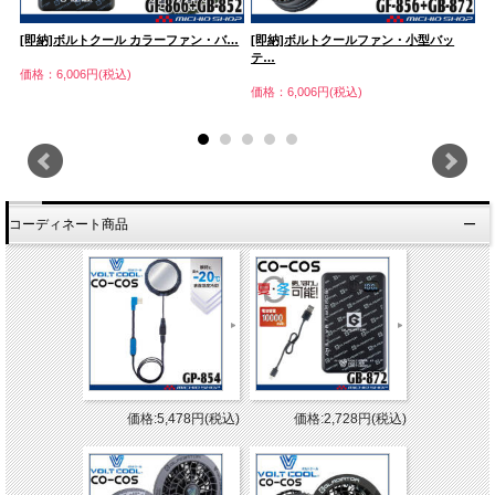
[即納]ボルトクール カラーファン・バ…
[即納]ボルトクールファン・小型バッ
[
テ…
価格：6,006円(税込)
価
価格：6,006円(税込)
コーディネート商品
価格:5,478円(税込)
価格:2,728円(税込)