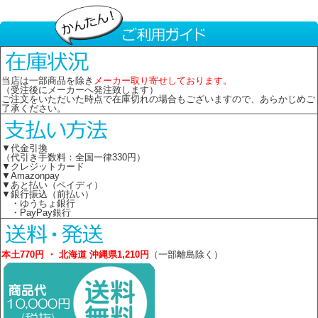
当店は一部商品を除き
メーカー取り寄せしております。
（受注後にメーカーへ発注致します）
ご注文をいただいた時点で在庫切れの場合もございますので、あらかじめご
了承ください。
▼代金引換
（代引き手数料：全国一律330円）
▼クレジットカード
▼Amazonpay
▼あと払い（ペイディ）
▼銀行振込（前払い）
・ゆうちょ銀行
・PayPay銀行
本土770円 ・ 北海道 沖縄県1,210円
（一部離島除く）