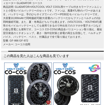
ィエーター GLADIATOR コーコス
商品説明: GLADIATOR×VOLTCOOL VOLT COOL用ケーブル付きカラーファンユニッ
トと小型モバイルバッテリーのセットです。ファンは、風量47L/秒のパワーがありま
す。バッテリーは、手のひらサイズでハイパワー!PD対応モバイルバッテリーです。
大容量10,000mAhで同時接続可能!大容量のバッテリーだからファンとペルチェの2台
同時接続可能。また、夏・冬商品どちらでも使えます。(VOLTCOOL・VOLTHEAT)通
常のモバイルバッテリーとしても使用できるので外出先でのスマホや電子タバコなど
の急な受電にも便利です。コーコス CO-COSの商品全バリエーション取り揃え、最短
翌日発送のミチオショップ。暑さ・熱中症対策と節電の両立を目指して、ペルチェデ
バイス、バッテリー、ベスト、付属品まで全て取り揃えております。
型番: GF-866 GF-872
メーカー: コーコス信岡
この商品を見た人はこんな商品も見ています