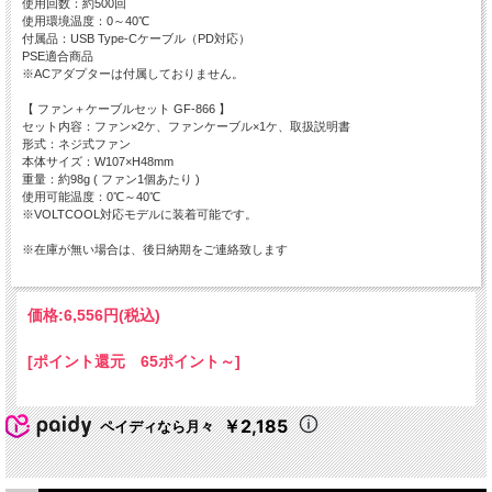
使用回数：約500回
使用環境温度：0～40℃
付属品：USB Type-Cケーブル（PD対応）
PSE適合商品
※ACアダプターは付属しておりません。
【 ファン＋ケーブルセット GF-866 】
セット内容：ファン×2ケ、ファンケーブル×1ケ、取扱説明書
形式：ネジ式ファン
本体サイズ：W107×H48mm
重量：約98g ( ファン1個あたり )
使用可能温度：0℃～40℃
※VOLTCOOL対応モデルに装着可能です。
※在庫が無い場合は、後日納期をご連絡致します
価格:
6,556円
(税込)
[ポイント還元 65ポイント～]
￥2,185
ペイディなら月々