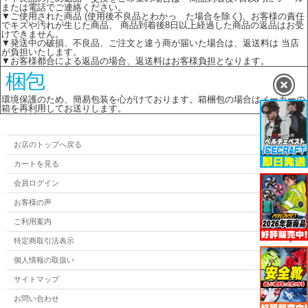
または電話でご連絡ください。
▼ご使用された商品 (使用後不良品とわかっ た場合を除く)、お客様の責任
でキズや汚れが生じた商品、 商品到着後8日以上経過した商品の返品はお受
けできません。
▼発送中の破損、不良品、ご注文と違う商が届いた場合は、返送料は 当店
が負担いたします。
▼お客様都合による返品の場合、返送料はお客様負担となります。
環境保護のため、簡易包装を心がけております。箱梱包の場合はメーカーの
箱を再利用してお送りします。
お店のトップへ戻る
カートを見る
会員ログイン
お客様の声
ご利用案内
特定商取引法表示
個人情報の取扱い
サイトマップ
お問い合わせ