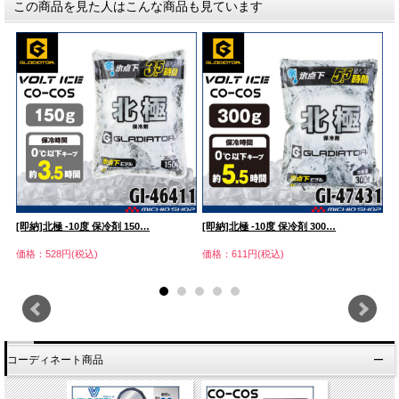
この商品を見た人はこんな商品も見ています
…
[即納]北極 -10度 保冷剤 150…
[即納]北極 -10度 保冷剤 300…
[
価格：528円(税込)
価格：611円(税込)
価
コーディネート商品