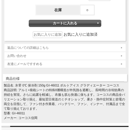
在庫
○
お気に入りに追加済
返品についての詳細はこちら
お問い合わせ
友達にメールですすめる
商品仕様
製品名: 氷零 0℃ 保冷剤 150g GI-46011 ボルトアイス グラディエーター コーコス
商品説明: アルミ+発砲シートの特殊8層構造が外気熱を遮断し、長時間の冷却効果の
持続を実現。さらに結露を軽減し、衣服も肌も快適に保ちます。コーコスの商品全バ
リエーション取り揃え、最短翌日発送のミチオショップ。暑さ・熱中症対策と節電の
両立を目指して、ファン付き作業着、バッテリー、ファン、インナー、付属品まで全
て取り揃えております。
型番: GI-46011
メーカー: コーコス信岡