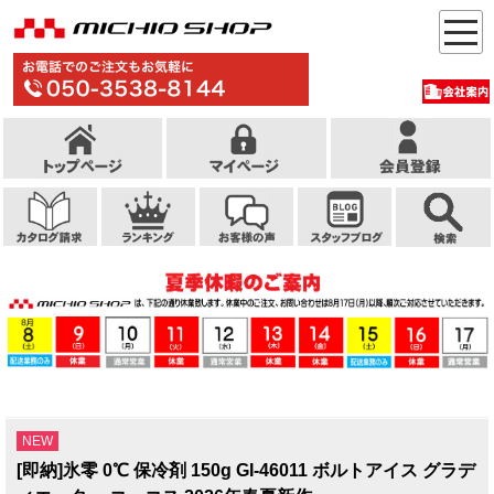
NEW
[即納]氷零 0℃ 保冷剤 150g GI-46011 ボルトアイス グラデ