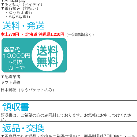
▼Amazonpay
▼あと払い（ペイディ）
▼銀行振込（前払い）
・ゆうちょ銀行
・PayPay銀行
本土770円 ・ 北海道 沖縄県1,210円
（一部離島除く）
▼配送業者
ヤマト運輸
日本郵便（ゆうパケットのみ）
領収書は、ご希望の方のみ同封しております。お気軽にお申しつけくださ
い。
▼不良品のため返品・交換をご希望の場合は 商品到着後7日以内に メール