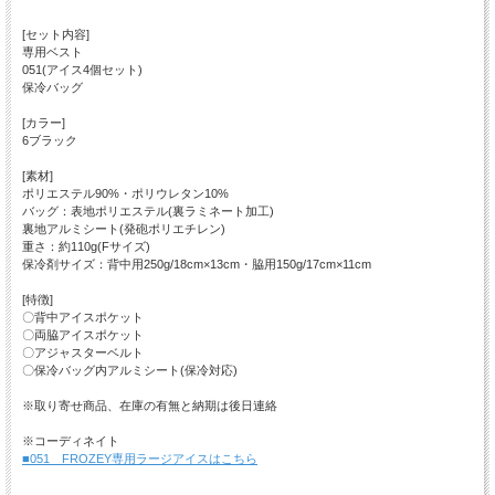
[セット内容]
専用ベスト
051(アイス4個セット)
保冷バッグ
[カラー]
6ブラック
[素材]
ポリエステル90%・ポリウレタン10%
バッグ：表地ポリエステル(裏ラミネート加工)
裏地アルミシート(発砲ポリエチレン)
重さ：約110g(Fサイズ)
保冷剤サイズ：背中用250g/18cm×13cm・脇用150g/17cm×11cm
[特徴]
〇背中アイスポケット
〇両脇アイスポケット
〇アジャスターベルト
〇保冷バッグ内アルミシート(保冷対応)
※取り寄せ商品、在庫の有無と納期は後日連絡
※コーディネイト
■051 FROZEY専用ラージアイスはこちら