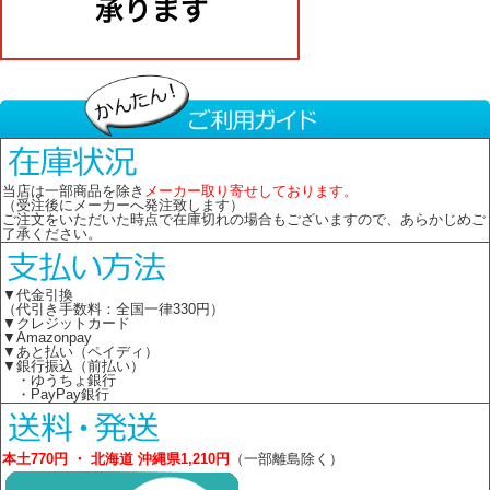
当店は一部商品を除き
メーカー取り寄せしております。
（受注後にメーカーへ発注致します）
ご注文をいただいた時点で在庫切れの場合もございますので、あらかじめご
了承ください。
▼代金引換
（代引き手数料：全国一律330円）
▼クレジットカード
▼Amazonpay
▼あと払い（ペイディ）
▼銀行振込（前払い）
・ゆうちょ銀行
・PayPay銀行
本土770円 ・ 北海道 沖縄県1,210円
（一部離島除く）