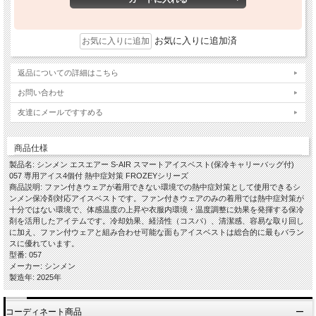
お気に入りに追加済
返品についての詳細はこちら
お問い合わせ
友達にメールですすめる
商品仕様
製品名: シンメン エスエアー S-AIR スマートアイスベスト(保冷キャリーバッグ付)
057 専用アイス4個付 熱中症対策 FROZEYシリーズ
商品説明: ファン付きウェアが着用できない環境での熱中症対策として使用できるシ
ンメン保冷剤対応アイスベストです。ファン付きウェアのみの着用では熱中症対策が
十分ではない環境で、体感温度の上昇や衣服内環境・温度調整に効果を発揮する保冷
剤を活用したアイテムです。冷却効果、経済性（コスパ）、清潔感、容易な取り回し
に加え、ファン付ウェアと組み合わせ可能な面もアイスベストは総合的に最もバラン
スに優れています。
型番: 057
メーカー: シンメン
製造年: 2025年
コーディネート商品