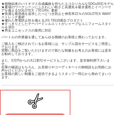
★植物由来のバイオマス合成繊維を持ちたエコロジカルなSDGs対応モデル
★夏場のワークシーンにふさわしい軽さと高通気＆吸水速乾とイージーケ
アを備えるSOLOTEX（TEIJIN）素材
★快適な着用感を追求したべとつき防止と伸長率22％のSOLOTEX 4WAY
ストレッチ素材
★優れた帯電防止性を備えるJIS T8118適合プロダクト
★すっきりとしたテーパードシルエットがシャープなユニフォームスタイ
ルを演出
★男女ユニセックスの着用に対応
バートルの作業服を通してあらゆる職種のお客様と携わっております。
ご購入をご検討されているお客様には、サンプル貸出サービスをご用意し
ております。
実際に商品をご覧いただけますので新たな制服をお考えのお客様には是非
お勧めしております。
また、5万円からの大口割引サービスもございます。是非御利用下さいま
せ。
在庫の確認はもちろん、お見積りやコーディネートの御相談もお気軽にお
声かけくださいませ。
お客様の新しい制服をご提供できるようスタッフ一同心から努めてまいり
ます。