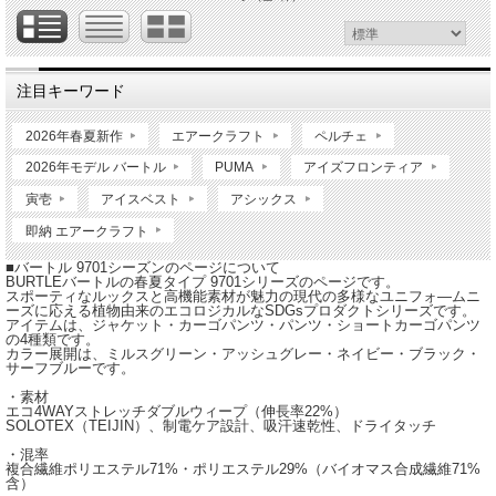
注目キーワード
2026年春夏新作
エアークラフト
ペルチェ
2026年モデル バートル
PUMA
アイズフロンティア
寅壱
アイスベスト
アシックス
即納 エアークラフト
■バートル 9701シーズンのページについて
BURTLEバートルの春夏タイプ 9701シリーズのページです。
スポーティなルックスと高機能素材が魅力の現代の多様なユニフォ―ムニ
ーズに応える植物由来のエコロジカルなSDGsプロダクトシリーズです。
アイテムは、ジャケット・カーゴパンツ・パンツ・ショートカーゴパンツ
の4種類です。
カラー展開は、ミルスグリーン・アッシュグレー・ネイビー・ブラック・
サーフブルーです。
・素材
エコ4WAYストレッチダブルウィープ（伸長率22%）
SOLOTEX（TEIJIN）、制電ケア設計、吸汗速乾性、ドライタッチ
・混率
複合繊維ポリエステル71%・ポリエステル29%（バイオマス合成繊維71%
含）