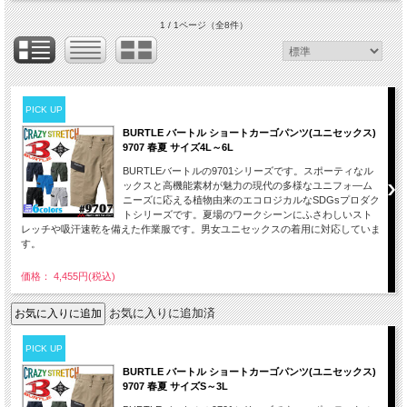
1 / 1ページ
（全8件）
PICK UP
BURTLE バートル ショートカーゴパンツ(ユニセックス)
9707 春夏 サイズ4L～6L
BURTLEバートルの9701シリーズです。スポーティなル
ックスと高機能素材が魅力の現代の多様なユニフォ―ム
ニーズに応える植物由来のエコロジカルなSDGsプロダク
トシリーズです。夏場のワークシーンにふさわしいスト
レッチや吸汗速乾を備えた作業服です。男女ユニセックスの着用に対応していま
す。
価格： 4,455円(税込)
お気に入りに追加済
PICK UP
BURTLE バートル ショートカーゴパンツ(ユニセックス)
9707 春夏 サイズS～3L