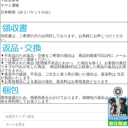
ヤマト運輸
日本郵便（ゆうパケットのみ）
領収書は、ご希望の方のみ同封しております。お気軽にお申しつけくださ
い。
▼不良品のため返品・交換をご希望の場合は 商品到着後7日以内に メール
または電話でご連絡ください。
▼ご使用された商品 (使用後不良品とわかっ た場合を除く)、お客様の責任
でキズや汚れが生じた商品、 商品到着後8日以上経過した商品の返品はお受
けできません。
▼発送中の破損、不良品、ご注文と違う商が届いた場合は、返送料は 当店
が負担いたします。
▼お客様都合による返品の場合、返送料はお客様負担となります。
環境保護のため、簡易包装を心がけております。箱梱包の場合はメーカーの
箱を再利用してお送りします。
お店のトップへ戻る
カートを見る