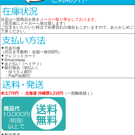
当店は一部商品を除き
メーカー取り寄せしております。
（受注後にメーカーへ発注致します）
ご注文をいただいた時点で在庫切れの場合もございますので、あらかじめご
了承ください。
▼代金引換
（代引き手数料：全国一律330円）
▼クレジットカード
▼Amazonpay
▼あと払い（ペイディ）
▼銀行振込（前払い）
・ゆうちょ銀行
・PayPay銀行
本土770円 ・ 北海道 沖縄県1,210円
（一部離島除く）
▼配送業者