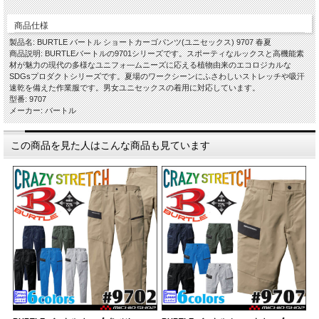
商品仕様
製品名: BURTLE バートル ショートカーゴパンツ(ユニセックス) 9707 春夏
商品説明: BURTLEバートルの9701シリーズです。スポーティなルックスと高機能素
材が魅力の現代の多様なユニフォ―ムニーズに応える植物由来のエコロジカルな
SDGsプロダクトシリーズです。夏場のワークシーンにふさわしいストレッチや吸汗
速乾を備えた作業服です。男女ユニセックスの着用に対応しています。
型番: 9707
メーカー: バートル
この商品を見た人はこんな商品も見ています