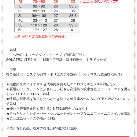
・素材
エコ4WAYストレッチダブルウィープ（伸長率22%）
SOLOTEX（TEIJIN）、制電ケア設計、吸汗速乾性、ドライタッチ
・混率
複合繊維ポリエステル71%・ポリエステル29%（バイオマス合成繊維71%含）
★植物由来のバイオマス合成繊維を持ちたエコロジカルなSDGs対応モデル
★夏場のワークシーンにふさわしい軽さと高通気＆吸水速乾とイージーケアを備え
るSOLOTEX（TEIJIN）素材
★快適な着用感を追求したべとつき防止と伸長率22％のSOLOTEX 4WAYストレッ
チ素材
★優れた帯電防止性を備えるJIS T8118適合プロダクト
★すっきりとしたテーパードシルエットがシャープなユニフォームスタイルを演出
★男女ユニセックスの着用に対応
※取り寄せ商品、在庫の有無と納期は後日連絡