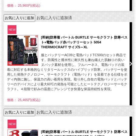
価格： 25,960円(税込)
お気に入りに追加済
NEW
[即納]防寒着 バートル BURTLE サーモクラフト 防寒ベス
ト+電熱パッド赤バッテリーセット 5054
THERMOCRAFT サイズS～XL
服とバッテリーAC09と電熱パッドTC500のセット商品で
す。防風性と撥水性に耐久性も兼ね備えた肌触りの良い
ヌバック素材を使用し、フルハーネス、電熱パッドの装
着に対応する本格的なミリタリールックスのハイブリッド防寒。バッテリーを使
用した発熱テクノロジー、サーモクラフト（電熱パッド）を装着できる仕様をボ
ディ内側に施し、保温力の高い着用を実現。取り外し自在の電熱パッドとバッテ
リーのデバイスにより最大60℃の発熱を可能としたヒートテクノロジーサーモク
ラフト。４段階で好みの温度にアレンジでき快適な保温持続性を実現。
価格： 25,465円(税込)
お気に入りに追加済
NEW
[即納]防寒着 バートル BURTLE サーモクラフト 防寒ベス