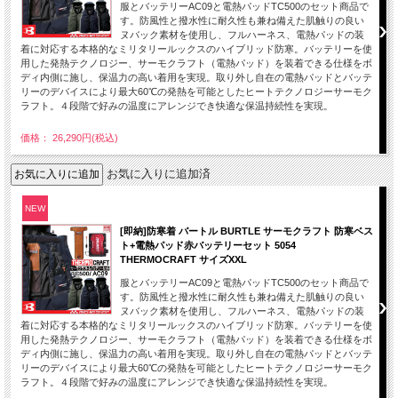
服とバッテリーAC09と電熱パッドTC500のセット商品で
す。防風性と撥水性に耐久性も兼ね備えた肌触りの良い
ヌバック素材を使用し、フルハーネス、電熱パッドの装
着に対応する本格的なミリタリールックスのハイブリッド防寒。バッテリーを使
用した発熱テクノロジー、サーモクラフト（電熱パッド）を装着できる仕様をボ
ディ内側に施し、保温力の高い着用を実現。取り外し自在の電熱パッドとバッテ
リーのデバイスにより最大60℃の発熱を可能としたヒートテクノロジーサーモク
ラフト。４段階で好みの温度にアレンジでき快適な保温持続性を実現。
価格： 26,290円(税込)
お気に入りに追加済
NEW
[即納]防寒着 バートル BURTLE サーモクラフト 防寒ベス
ト+電熱パッド赤バッテリーセット 5054
THERMOCRAFT サイズXXL
服とバッテリーAC09と電熱パッドTC500のセット商品で
す。防風性と撥水性に耐久性も兼ね備えた肌触りの良い
ヌバック素材を使用し、フルハーネス、電熱パッドの装
着に対応する本格的なミリタリールックスのハイブリッド防寒。バッテリーを使
用した発熱テクノロジー、サーモクラフト（電熱パッド）を装着できる仕様をボ
ディ内側に施し、保温力の高い着用を実現。取り外し自在の電熱パッドとバッテ
リーのデバイスにより最大60℃の発熱を可能としたヒートテクノロジーサーモク
ラフト。４段階で好みの温度にアレンジでき快適な保温持続性を実現。