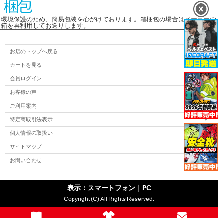
環境保護のため、簡易包装を心がけております。箱梱包の場合はメーカーの
箱を再利用してお送りします。
お店のトップへ戻る
カートを見る
会員ログイン
お客様の声
ご利用案内
特定商取引法表示
個人情報の取扱い
サイトマップ
お問い合わせ
表示：スマートフォン｜
PC
Copyright (C) All Rights Reserved.