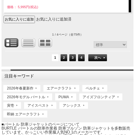
価格： 5,995円(税込)
お気に入りに追加済
1 / 4ページ
（全75件）
1
2
3
4
次へ
注目キーワード
2026年春夏新作
エアークラフト
ペルチェ
2026年モデル バートル
PUMA
アイズフロンティア
寅壱
アイスベスト
アシックス
即納 エアークラフト
■バートル 防寒ジャケットのページについて
BURTLE バートルの防寒作業着 防寒ブルゾン 防寒ジャケットを多数販売
しています。かっこいい作業服人気NO.1のメーカーです。