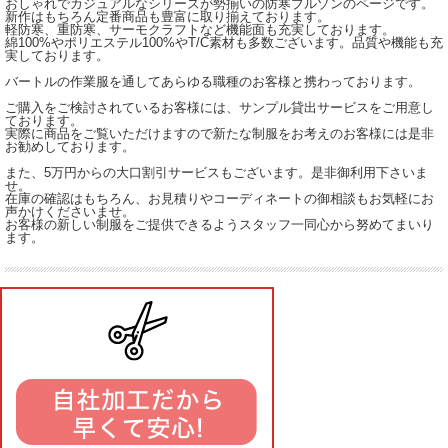
おしゃれでカジュアルなシリーズが勢揃いの防寒ブルゾンのページです。
新作はもちろん定番商品も豊富に取り揃えております。
軽防寒、重防寒、サーモクラフトなど機能面も充実しております。
綿100%やポリエステル100%やT/C素材も多数ございます。品質や機能も充
実しております。
バートルの作業服を通してあらゆる職種のお客様と携わっております。
ご購入をご検討されているお客様には、サンプル貸出サービスをご用意し
ております。
実際に商品をご覧いただけますので新たな制服をお考えのお客様には是非
お勧めしております。
また、5万円からの大口割引サービスもございます。是非御利用下さいま
せ。
在庫の確認はもちろん、お見積りやコーディネートの御相談もお気軽にお
声かけくださいませ。
お客様の新しい制服をご提供できるようスタッフ一同心から努めてまいり
ます。