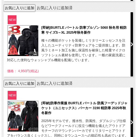
お気に入りに追加済
NEW
[即納]BURTLE バートル 防寒ブルゾン 5060 秋冬用 軽防
寒 サイズS～XL 2025年秋冬新作
種々の機能ポケットを装備しミリタリーエッセンスを注
入したユーティリティ防寒ウェアをご提供致します。防
風ラミネート加工を施し保温性を確保した軽量マイクロ
ソフトシェル素材を使用しています。一般の家庭洗濯に
対応した便利なウォッシャブル機能を配備しています。
価格： 4,950円(税込)
お気に入りに追加済
NEW
[即納]防寒作業服 BURTLE バートル 防風フーデッドジャ
ケット（ユニセックス）パーカー 3190 軽防寒 2025年秋
冬新作
2025年モデルです。撥水性、防風性、ダブルジップ仕様
などワークフィールドに役立つ機能を備えたアウトドア
モチーフのマウンテンパーカですミリタリーとアウトド
アをバランス良くミックスし、同時にタウンユースへの順応性も高めています。