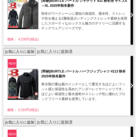
[即納]BURTLE バートル ジャケット 831 秋冬用 サイズS
～XL 2025年秋冬新作
秋冬のワークシーンに適役の保温性、撥水性、ストレッ
チ性を備える2層保温ボンディングストレッチ素材を使用
したスポーティなルックスも魅力のデイリーに活躍する
テックウェアシリーズです。
価格： 4,235円(税込)
お気に入りに追加済
NEW
[即納]BURTLE バートル ハーフジップシャツ 4113 秋冬
2025年秋冬新作
寒冷期の重ね着のインナーとして重宝するほどよいフィ
ット感と保温性を高めたアンダーレイヤーシャツです。
ほどよい保温性と吸水速乾やストレッチ性に優れたブロ
ックフリース素材を使用しています。
価格： 2,310円(税込)
お気に入りに追加済
NEW