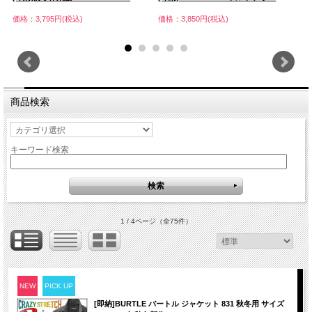
価格：3,795円(税込)
価格：3,850円(税込)
価
商品検索
キーワード検索
1 / 4ページ
（全75件）
NEW
PICK UP
[即納]BURTLE バートル ジャケット 831 秋冬用 サイズ