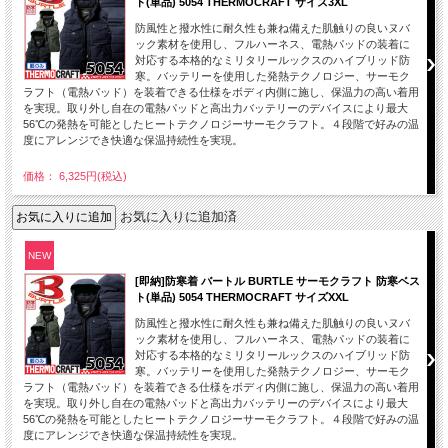
ト(単品) 5054 THERMOCRAFT サイズ3XL
防風性と撥水性に耐久性も兼ね備えた肌触りの良いヌバ
ック素材を使用し、フルハーネス、電熱パッドの装着に
対応する本格的なミリタリールックスのハイブリッド防
寒。バッテリーを使用した発熱テクノロジー、サーモク
ラフト（電熱パッド）を装着できる仕様をボディ内側に施し、保温力の高い着用
を実現。取り外し自在の電熱パッドと高出力バッテリーのデバイスにより最大
56℃の発熱を可能としたヒートテクノロジーサーモクラフト。４段階で好みの温
度にアレンジでき快適な保温持続性を実現。
価格： 6,325円(税込)
お気に入りに追加済
NEW
[即納]防寒着 バートル BURTLE サーモクラフト 防寒ベス
ト(単品) 5054 THERMOCRAFT サイズXXL
防風性と撥水性に耐久性も兼ね備えた肌触りの良いヌバ
ック素材を使用し、フルハーネス、電熱パッドの装着に
対応する本格的なミリタリールックスのハイブリッド防
寒。バッテリーを使用した発熱テクノロジー、サーモク
ラフト（電熱パッド）を装着できる仕様をボディ内側に施し、保温力の高い着用
を実現。取り外し自在の電熱パッドと高出力バッテリーのデバイスにより最大
56℃の発熱を可能としたヒートテクノロジーサーモクラフト。４段階で好みの温
度にアレンジでき快適な保温持続性を実現。