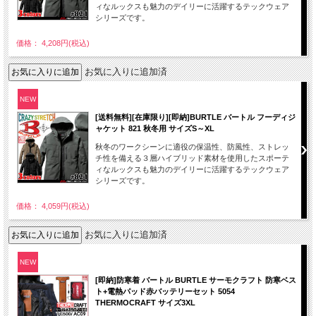
ィなルックスも魅力のデイリーに活躍するテックウェア
シリーズです。
価格： 4,208円(税込)
お気に入りに追加済
NEW
[送料無料][在庫限り][即納]BURTLE バートル フーディジ
ャケット 821 秋冬用 サイズS～XL
秋冬のワークシーンに適役の保温性、防風性、ストレッ
チ性を備える３層ハイブリッド素材を使用したスポーテ
ィなルックスも魅力のデイリーに活躍するテックウェア
シリーズです。
価格： 4,059円(税込)
お気に入りに追加済
NEW
[即納]防寒着 バートル BURTLE サーモクラフト 防寒ベス
ト+電熱パッド赤バッテリーセット 5054
THERMOCRAFT サイズ3XL