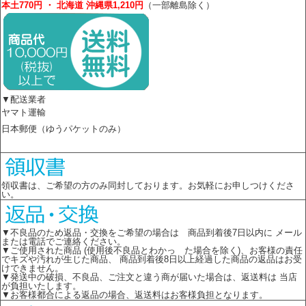
本土770円 ・ 北海道 沖縄県1,210円
（一部離島除く）
▼配送業者
ヤマト運輸
日本郵便（ゆうパケットのみ）
領収書は、ご希望の方のみ同封しております。お気軽にお申しつけくださ
い。
▼不良品のため返品・交換をご希望の場合は 商品到着後7日以内に メール
または電話でご連絡ください。
▼ご使用された商品 (使用後不良品とわかっ た場合を除く)、お客様の責任
でキズや汚れが生じた商品、 商品到着後8日以上経過した商品の返品はお受
けできません。
▼発送中の破損、不良品、ご注文と違う商が届いた場合は、返送料は 当店
が負担いたします。
▼お客様都合による返品の場合、返送料はお客様負担となります。