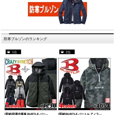
防寒ブルゾンのランキング
1位
2位
[即納]防寒作業服 BURTLE バー…
[即納]BURTLE バートル アノラ…
[