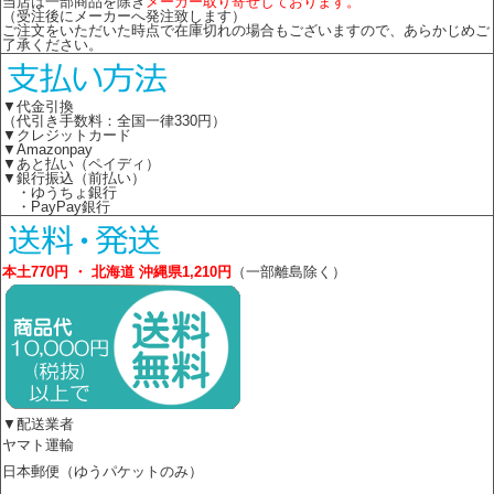
当店は一部商品を除き
メーカー取り寄せしております。
（受注後にメーカーへ発注致します）
ご注文をいただいた時点で在庫切れの場合もございますので、あらかじめご
了承ください。
▼代金引換
（代引き手数料：全国一律330円）
▼クレジットカード
▼Amazonpay
▼あと払い（ペイディ）
▼銀行振込（前払い）
・ゆうちょ銀行
・PayPay銀行
本土770円 ・ 北海道 沖縄県1,210円
（一部離島除く）
▼配送業者
ヤマト運輸
日本郵便（ゆうパケットのみ）