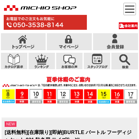
NEW
[送料無料][在庫限り][即納]BURTLE バートル フーディジ