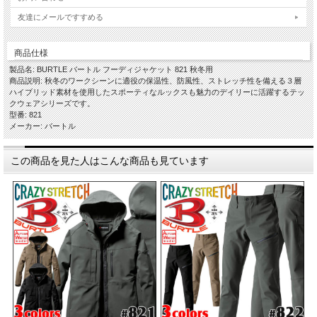
友達にメールですすめる
商品仕様
製品名: BURTLE バートル フーディジャケット 821 秋冬用
商品説明: 秋冬のワークシーンに適役の保温性、防風性、ストレッチ性を備える３層
ハイブリッド素材を使用したスポーティなルックスも魅力のデイリーに活躍するテッ
クウェアシリーズです。
型番: 821
メーカー: バートル
この商品を見た人はこんな商品も見ています