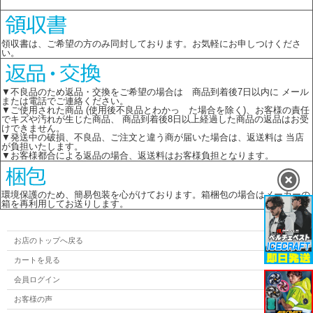
領収書は、ご希望の方のみ同封しております。お気軽にお申しつけくださ
い。
▼不良品のため返品・交換をご希望の場合は 商品到着後7日以内に メール
または電話でご連絡ください。
▼ご使用された商品 (使用後不良品とわかっ た場合を除く)、お客様の責任
でキズや汚れが生じた商品、 商品到着後8日以上経過した商品の返品はお受
けできません。
▼発送中の破損、不良品、ご注文と違う商が届いた場合は、返送料は 当店
が負担いたします。
▼お客様都合による返品の場合、返送料はお客様負担となります。
環境保護のため、簡易包装を心がけております。箱梱包の場合はメーカーの
箱を再利用してお送りします。
お店のトップへ戻る
カートを見る
会員ログイン
お客様の声