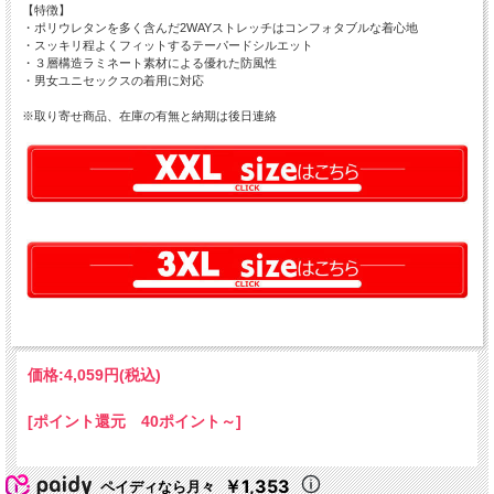
【特徴】
・ポリウレタンを多く含んだ2WAYストレッチはコンフォタブルな着心地
・スッキリ程よくフィットするテーパードシルエット
・３層構造ラミネート素材による優れた防風性
・男女ユニセックスの着用に対応
※取り寄せ商品、在庫の有無と納期は後日連絡
価格:
4,059円
(税込)
[ポイント還元 40ポイント～]
￥1,353
ペイディなら月々