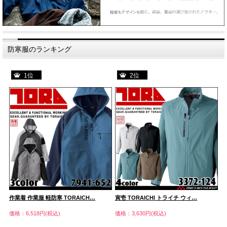
防寒服のランキング
1位
2位
作業着 作業服 軽防寒 TORAICH…
寅壱 TORAICHI トライチ ウィ…
作
価格：6,518円(税込)
価格：3,630円(税込)
価