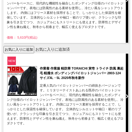
ンパーをベースに、現代的な機能性を融合したボンディング仕様のパイロットジ
ャンパーです。表地には防風性のある素材を使用し、冷たい風をシャットアウト
します。 内側にはフリース素材を採用することで、しっかりとした保温性を確
保しています。 立体的なシルエットや袖口・裾のリブ使いが、クラシックな印
象を引き立てつつ、 カジュアルにもストリートにも使えます。防寒性とデザイ
ン性を兼ね備え、秋冬から初春まで、幅広く使えるプロダクトです。
価格： 5,610円(税込)
お気に入りに追加済
NEW
作業着 作業服 軽防寒 TORAICHI 寅壱 トライチ 防風 裏起
毛 軽撥水 ボンディングパイロットジャンパー 2803-124
サイズ4L・5L 2025年秋冬新作
定番人気のパイロットジャンパーの綿抜きバージョンで
す。ミリタリーテイストあふれる既存のパイロットジャ
ンパーをベースに、現代的な機能性を融合したボンディ
ング仕様のパイロットジャンパーです。表地には防風性のある素材を使用し、冷
たい風をシャットアウトします。 内側にはフリース素材を採用することで、し
っかりとした保温性を確保しています。 立体的なシルエットや袖口・裾のリブ
使いが、クラシックな印象を引き立てつつ、 カジュアルにもストリートにも使
えます。防寒性とデザイン性を兼ね備え、秋冬から初春まで、幅広く使えるプロ
ダクトです。