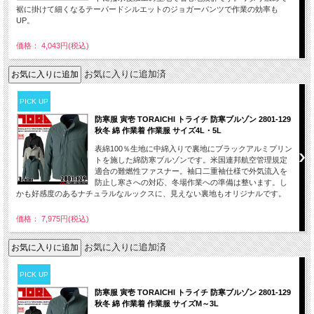
裾に掛けて細くなるテーパードシルエットのジョガーパンツで作業の効率も
UP。
価格： 4,043円(税込)
お気に入りに追加済
PICK UP
防寒服 寅壱 TORAICHI トライチ 防寒ブルゾン 2801-129
秋冬 綿 作業着 作業服 サイズ4L・5L
表綿100％生地に中綿入りで裏地にブラックアルミプリン
トを施した綿防寒ブルゾンです。米国連邦航空管理規定
適合の難燃性ファスナー。袖口二重袖仕様で外気流入を
防止し寒さへの対応、冬場作業への準備は整います。し
かも好感度のあるナチュラルなルックスに、見えない裏地もオリジナルです。
価格： 7,975円(税込)
お気に入りに追加済
PICK UP
防寒服 寅壱 TORAICHI トライチ 防寒ブルゾン 2801-129
秋冬 綿 作業着 作業服 サイズM～3L