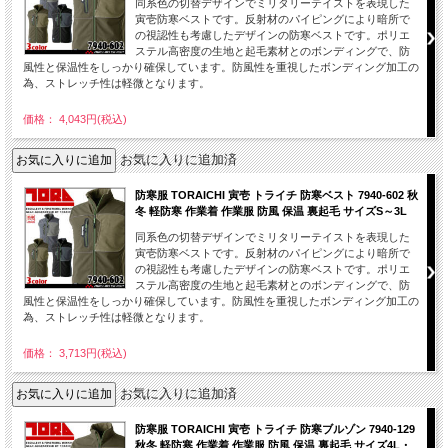
同系色の切替デザインでミリタリーテイストを表現した
寅壱防寒ベストです。反射材のパイピングにより暗所で
の視認性も考慮したデザインの防寒ベストです。ポリエ
ステル高密度の生地と起毛素材とのボンディングで、防
風性と保温性をしっかり確保しています。防風性を重視したボンディング加工の
為、ストレッチ性は軽微となります。
価格： 4,043円(税込)
お気に入りに追加済
防寒服 TORAICHI 寅壱 トライチ 防寒ベスト 7940-602 秋
冬 軽防寒 作業着 作業服 防風 保温 裏起毛 サイズS～3L
同系色の切替デザインでミリタリーテイストを表現した
寅壱防寒ベストです。反射材のパイピングにより暗所で
の視認性も考慮したデザインの防寒ベストです。ポリエ
ステル高密度の生地と起毛素材とのボンディングで、防
風性と保温性をしっかり確保しています。防風性を重視したボンディング加工の
為、ストレッチ性は軽微となります。
価格： 3,713円(税込)
お気に入りに追加済
防寒服 TORAICHI 寅壱 トライチ 防寒ブルゾン 7940-129
秋冬 軽防寒 作業着 作業服 防風 保温 裏起毛 サイズ4L・