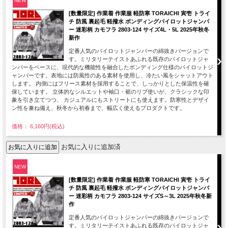
NEW
[数量限定] 作業着 作業服 軽防寒 TORAICHI 寅壱 トライ
チ 防風 裏起毛 軽撥水 ボンディングパイロットジャンパ
ー 迷彩柄 カモフラ 2803-124 サイズ4L・5L 2025年秋冬
新作
定番人気のパイロットジャンパーの綿抜きバージョンで
す。ミリタリーテイストあふれる既存のパイロットジャ
ンパーをベースに、現代的な機能性を融合したボンディング仕様のパイロットジ
ャンパーです。表地には防風性のある素材を使用し、冷たい風をシャットアウト
します。 内側にはフリース素材を採用することで、しっかりとした保温性を確
保しています。 立体的なシルエットや袖口・裾のリブ使いが、クラシックな印
象を引き立てつつ、 カジュアルにもストリートにも使えます。防寒性とデザイ
ン性を兼ね備え、秋冬から初春まで、幅広く使えるプロダクトです。
価格： 6,160円(税込)
お気に入りに追加済
NEW
[数量限定] 作業着 作業服 軽防寒 TORAICHI 寅壱 トライ
チ 防風 裏起毛 軽撥水 ボンディングパイロットジャンパ
ー 迷彩柄 カモフラ 2803-124 サイズS～3L 2025年秋冬新
作
定番人気のパイロットジャンパーの綿抜きバージョンで
す。ミリタリーテイストあふれる既存のパイロットジャ