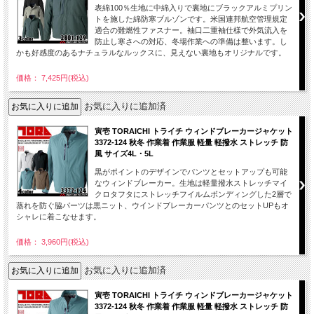
表綿100％生地に中綿入りで裏地にブラックアルミプリン
トを施した綿防寒ブルゾンです。米国連邦航空管理規定
適合の難燃性ファスナー。袖口二重袖仕様で外気流入を
防止し寒さへの対応、冬場作業への準備は整います。し
かも好感度のあるナチュラルなルックスに、見えない裏地もオリジナルです。
価格： 7,425円(税込)
お気に入りに追加済
寅壱 TORAICHI トライチ ウィンドブレーカージャケット
3372-124 秋冬 作業着 作業服 軽量 軽撥水 ストレッチ 防
風 サイズ4L・5L
黒がポイントのデザインでパンツとセットアップも可能
なウィンドブレーカー。生地は軽量撥水ストレッチマイ
クロタフタにストレッチフイルムボンディングした2層で
蒸れを防ぐ脇パーツは黒ニット、ウインドブレーカーパンツとのセットUPもオ
シャレに着こなせます。
価格： 3,960円(税込)
お気に入りに追加済
寅壱 TORAICHI トライチ ウィンドブレーカージャケット
3372-124 秋冬 作業着 作業服 軽量 軽撥水 ストレッチ 防