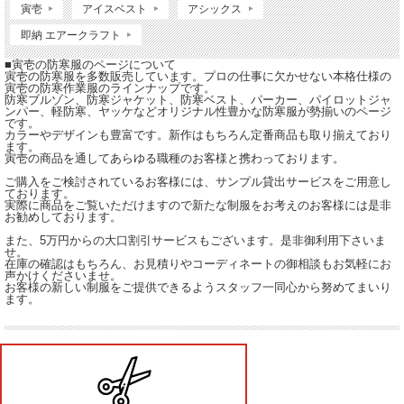
寅壱
アイスベスト
アシックス
即納 エアークラフト
■寅壱の防寒服のページについて
寅壱の防寒服を多数販売しています。プロの仕事に欠かせない本格仕様の
寅壱の防寒作業服のラインナップです。
防寒ブルゾン、防寒ジャケット、防寒ベスト、パーカー、パイロットジャ
ンパー、軽防寒、ヤッケなどオリジナル性豊かな防寒服が勢揃いのページ
です。
カラーやデザインも豊富です。新作はもちろん定番商品も取り揃えており
ます。
寅壱の商品を通してあらゆる職種のお客様と携わっております。
ご購入をご検討されているお客様には、サンプル貸出サービスをご用意し
ております。
実際に商品をご覧いただけますので新たな制服をお考えのお客様には是非
お勧めしております。
また、5万円からの大口割引サービスもございます。是非御利用下さいま
せ。
在庫の確認はもちろん、お見積りやコーディネートの御相談もお気軽にお
声かけくださいませ。
お客様の新しい制服をご提供できるようスタッフ一同心から努めてまいり
ます。