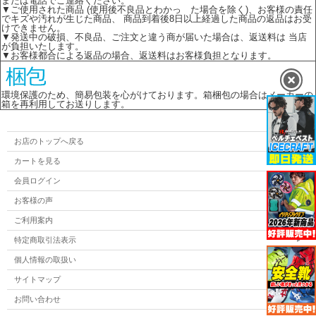
または電話でご連絡ください。
▼ご使用された商品 (使用後不良品とわかっ た場合を除く)、お客様の責任
でキズや汚れが生じた商品、 商品到着後8日以上経過した商品の返品はお受
けできません。
▼発送中の破損、不良品、ご注文と違う商が届いた場合は、返送料は 当店
が負担いたします。
▼お客様都合による返品の場合、返送料はお客様負担となります。
環境保護のため、簡易包装を心がけております。箱梱包の場合はメーカーの
箱を再利用してお送りします。
お店のトップへ戻る
カートを見る
会員ログイン
お客様の声
ご利用案内
特定商取引法表示
個人情報の取扱い
サイトマップ
お問い合わせ