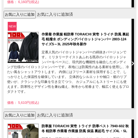
価格： 6,160円(税込)
お気に入りに追加済
NEW
作業着 作業服 軽防寒 TORAICHI 寅壱 トライチ 防風 裏起
毛 軽撥水 ボンディングパイロットジャンパー 2803-124
サイズS～3L 2025年秋冬新作
定番人気のパイロットジャンパーの綿抜きバージョンで
す。ミリタリーテイストあふれる既存のパイロットジャ
ンパーをベースに、現代的な機能性を融合したボンディ
ング仕様のパイロットジャンパーです。表地には防風性のある素材を使用し、冷
たい風をシャットアウトします。 内側にはフリース素材を採用することで、し
っかりとした保温性を確保しています。 立体的なシルエットや袖口・裾のリブ
使いが、クラシックな印象を引き立てつつ、 カジュアルにもストリートにも使
えます。防寒性とデザイン性を兼ね備え、秋冬から初春まで、幅広く使えるプロ
ダクトです。
価格： 5,610円(税込)
お気に入りに追加済
防寒服 TORAICHI 寅壱 トライチ 防寒ベスト 7940-602 秋
冬 軽防寒 作業着 作業服 防風 保温 裏起毛 サイズ4L・5L