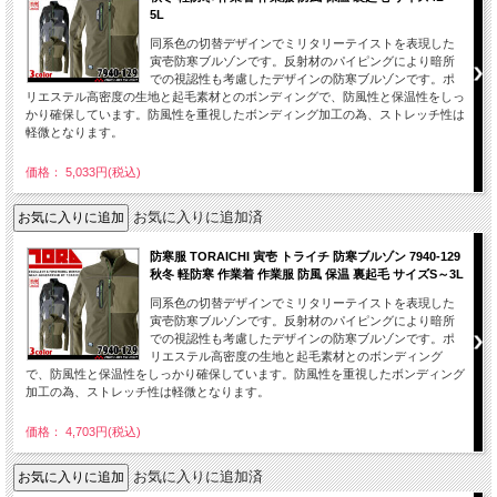
5L
同系色の切替デザインでミリタリーテイストを表現した
寅壱防寒ブルゾンです。反射材のパイピングにより暗所
での視認性も考慮したデザインの防寒ブルゾンです。ポ
リエステル高密度の生地と起毛素材とのボンディングで、防風性と保温性をしっ
かり確保しています。防風性を重視したボンディング加工の為、ストレッチ性は
軽微となります。
価格： 5,033円(税込)
お気に入りに追加済
防寒服 TORAICHI 寅壱 トライチ 防寒ブルゾン 7940-129
秋冬 軽防寒 作業着 作業服 防風 保温 裏起毛 サイズS～3L
同系色の切替デザインでミリタリーテイストを表現した
寅壱防寒ブルゾンです。反射材のパイピングにより暗所
での視認性も考慮したデザインの防寒ブルゾンです。ポ
リエステル高密度の生地と起毛素材とのボンディング
で、防風性と保温性をしっかり確保しています。防風性を重視したボンディング
加工の為、ストレッチ性は軽微となります。
価格： 4,703円(税込)
お気に入りに追加済