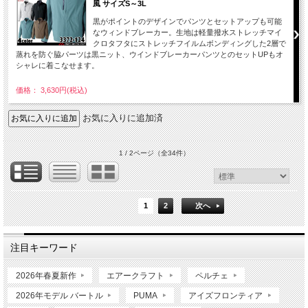
風 サイズS～3L
黒がポイントのデザインでパンツとセットアップも可能
なウィンドブレーカー。生地は軽量撥水ストレッチマイ
クロタフタにストレッチフイルムボンディングした2層で
蒸れを防ぐ脇パーツは黒ニット、ウインドブレーカーパンツとのセットUPもオ
シャレに着こなせます。
価格： 3,630円(税込)
お気に入りに追加済
1 / 2ページ
（全34件）
1
2
次へ
注目キーワード
2026年春夏新作
エアークラフト
ペルチェ
2026年モデル バートル
PUMA
アイズフロンティア