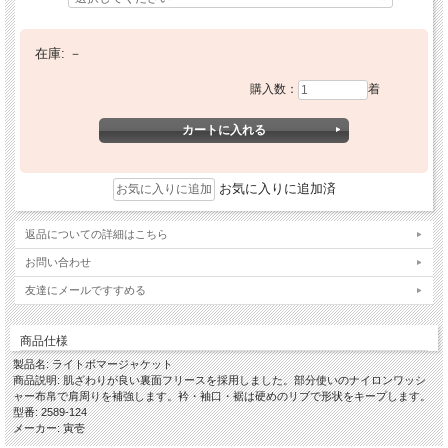
在庫:
－
購入数：
着
お気に入りに追加済
返品についての詳細はこちら
お問い合わせ
友達にメールですすめる
商品仕様
製品名: ライトボマージャケット
商品説明: 肌ざわりが良い裏面フリースを採用しました。部分使いのナイロンワッシ
ャー布帛で肩周りを補強します。衿・袖口・裾は硬めのリブで形状をキープします。
型番: 2589-124
メーカー: 寅壱