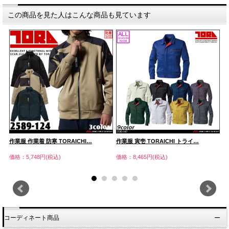
この商品を見た人はこんな商品も見ています
作業服 作業着 防寒 TORAICHI…
作業服 寅壱 TORAICHI トライ…
作
価格：5,748円(税込)
価格：8,465円(税込)
価
コーディネート商品