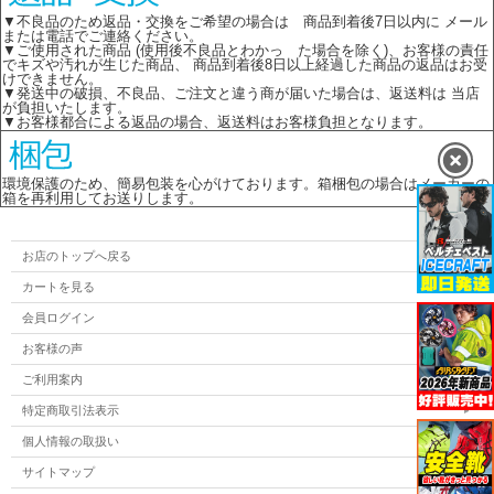
▼不良品のため返品・交換をご希望の場合は 商品到着後7日以内に メール
または電話でご連絡ください。
▼ご使用された商品 (使用後不良品とわかっ た場合を除く)、お客様の責任
でキズや汚れが生じた商品、 商品到着後8日以上経過した商品の返品はお受
けできません。
▼発送中の破損、不良品、ご注文と違う商が届いた場合は、返送料は 当店
が負担いたします。
▼お客様都合による返品の場合、返送料はお客様負担となります。
環境保護のため、簡易包装を心がけております。箱梱包の場合はメーカーの
箱を再利用してお送りします。
お店のトップへ戻る
カートを見る
会員ログイン
お客様の声
ご利用案内
特定商取引法表示
個人情報の取扱い
サイトマップ