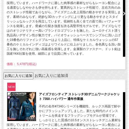
採用しています。ハードワークに適した肉厚感の素材ながらもレーヨン配合によ
る適度なしなやかさも併せ持ちます。驚異的なストレッチ性能で、左右方向のみ
のストレッチ性能でありながら、アイズデニム史上屈指の動きやすさを実現しま
す。素材のみならず、絶妙な3Dカッティングにより更なる動きやすさとスタイ
リッシュなルックスを両立しています。収納性も高く全ての面で高いパフォーマ
ンスを発揮します。脅威の引裂き強度を誇る高堅牢性モデルです。アイズならで
はのオリジナリティー高いブランドロゴプリントを施した、ユーロテイスト漂う
気品高いデザイン性が魅力です。バイオウォッシュベースでシンプルに洗い上げ
た19番色のリファインドブルーはより上品に、特殊なケミカルウォッシュの57
番色のケミカルインディゴはよりワイルドに仕上がりました。各色異なる洗い加
工を施しそれぞれに強い高級感を発揮します。金属製のファスナー、ドット釦は
国産YKK社製を使用。細部にまで品質に拘っています。
価格： 5,478円(税込)
お気に入りに追加済
NEW
アイズフロンティア ストレッチ3Dデニムワークジャケッ
ト 7350 ハイパワー 通年作業服
不朽の名作#7340シリーズを機能性、ルックス両面で鮮や
かにブラッシュアップしました。新たな時代のメインス
トリームを疾走するフラッグシップモデルが登場です。
しっかりとした質感の10.5オンスストレッチデニム素材を
採用しています。ハードワークに適した肉厚感の素材ながらもレーヨン配合によ