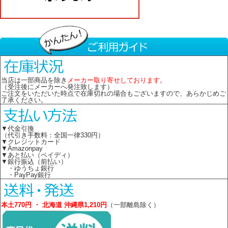
当店は一部商品を除き
メーカー取り寄せしております。
（受注後にメーカーへ発注致します）
ご注文をいただいた時点で在庫切れの場合もございますので、あらかじめご
了承ください。
▼代金引換
（代引き手数料：全国一律330円）
▼クレジットカード
▼Amazonpay
▼あと払い（ペイディ）
▼銀行振込（前払い）
・ゆうちょ銀行
・PayPay銀行
本土770円 ・ 北海道 沖縄県1,210円
（一部離島除く）