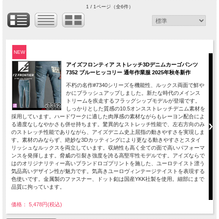
1 / 1ページ
（全6件）
NEW
アイズフロンティア ストレッチ3Dデニムカーゴパンツ
7352 ブルーヒッコリー 通年作業服 2025年秋冬新作
不朽の名作#7340シリーズを機能性、ルックス両面で鮮や
かにブラッシュアップしました。新たな時代のメインス
トリームを疾走するフラッグシップモデルが登場です。
しっかりとした質感の10.5オンスストレッチデニム素材を
採用しています。ハードワークに適した肉厚感の素材ながらもレーヨン配合によ
る適度なしなやかさも併せ持ちます。驚異的なストレッチ性能で、左右方向のみ
のストレッチ性能でありながら、アイズデニム史上屈指の動きやすさを実現しま
す。素材のみならず、絶妙な3Dカッティングにより更なる動きやすさとスタイ
リッシュなルックスを両立しています。収納性も高く全ての面で高いパフォーマ
ンスを発揮します。脅威の引裂き強度を誇る高堅牢性モデルです。アイズならで
はのオリジナリティー高いブランドロゴプリントを施した、ユーロテイスト漂う
気品高いデザイン性が魅力です。気高きユーロヴィンテージテイストを表現する
色使いです。金属製のファスナー、ドット釦は国産YKK社製を使用。細部にまで
品質に拘っています。
価格： 5,478円(税込)