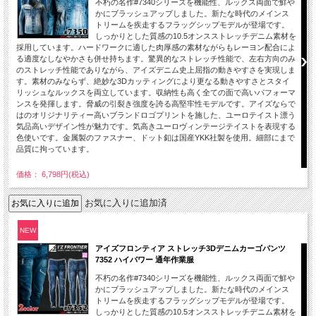
不朽の名作#7340シリーズを機能性、ルックス両面で鮮や
かにブラッシュアップしました。新たな時代のメインス
トリームを疾走するフラッグシップモデルが登場です。
しっかりとした質感の10.5オンスストレッチデニム素材を
採用しています。ハードワークに適した肉厚感の素材ながらもレーヨン配合によ
る適度なしなやかさも併せ持ちます。驚異的なストレッチ性能で、左右方向のみ
のストレッチ性能でありながら、アイズデニム史上屈指の動きやすさを実現しま
す。素材のみならず、絶妙な3Dカッティングにより更なる動きやすさとスタイ
リッシュなルックスを両立しています。収納性も高く全ての面で高いパフォーマ
ンスを発揮します。脅威の引裂き強度を誇る高堅牢性モデルです。アイズならで
はのオリジナリティー高いブランドロゴプリントを施した、ユーロテイスト漂う
気品高いデザイン性が魅力です。気高きユーロヴィンテージテイストを表現する
色使いです。金属製のファスナー、ドット釦は国産YKK社製を使用。細部にまで
品質に拘っています。
価格： 6,798円(税込)
お気に入りに追加済
NEW
アイズフロンティア ストレッチ3Dデニムカーゴパンツ
7352 ハイパワー 通年作業服
不朽の名作#7340シリーズを機能性、ルックス両面で鮮や
かにブラッシュアップしました。新たな時代のメインス
トリームを疾走するフラッグシップモデルが登場です。
しっかりとした質感の10.5オンスストレッチデニム素材を