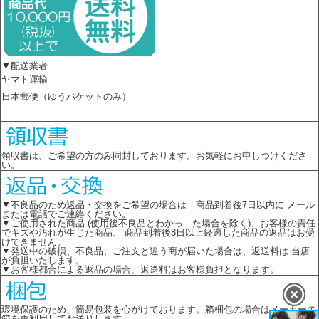
▼配送業者
ヤマト運輸
日本郵便（ゆうパケットのみ）
領収書は、ご希望の方のみ同封しております。お気軽にお申しつけくださ
い。
▼不良品のため返品・交換をご希望の場合は 商品到着後7日以内に メール
または電話でご連絡ください。
▼ご使用された商品 (使用後不良品とわかっ た場合を除く)、お客様の責任
でキズや汚れが生じた商品、 商品到着後8日以上経過した商品の返品はお受
けできません。
▼発送中の破損、不良品、ご注文と違う商が届いた場合は、返送料は 当店
が負担いたします。
▼お客様都合による返品の場合、返送料はお客様負担となります。
環境保護のため、簡易包装を心がけております。箱梱包の場合はメーカーの
箱を再利用してお送りします。