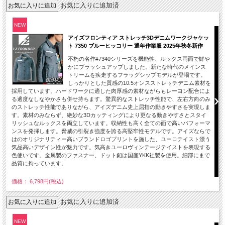
お気に入りに追加済
NEW
アイズフロンティア ストレッチ3Dデニムワークジャケッ
ト 7350 ブルーヒッコリー 通年作業服 2025年秋冬新作
不朽の名作#7340シリーズを機能性、ルックス両面で鮮や
かにブラッシュアップしました。新たな時代のメインス
トリームを疾走するフラッグシップモデルが登場です。
しっかりとした質感の10.5オンスストレッチデニム素材を
採用しています。ハードワークに適した肉厚感の素材ながらもレーヨン配合によ
る適度なしなやかさも併せ持ちます。驚異的なストレッチ性能で、左右方向のみ
のストレッチ性能でありながら、アイズデニム史上屈指の動きやすさを実現しま
す。素材のみならず、絶妙な3Dカッティングにより更なる動きやすさとスタイ
リッシュなルックスを両立しています。収納性も高く全ての面で高いパフォーマ
ンスを発揮します。脅威の引裂き強度を誇る高堅牢性モデルです。アイズならで
はのオリジナリティー高いブランドロゴプリントを施した、ユーロテイスト漂う
気品高いデザイン性が魅力です。気高きユーロヴィンテージテイストを表現する
色使いです。金属製のファスナー、ドット釦は国産YKK社製を使用。細部にまで
品質に拘っています。
価格： 6,798円(税込)
お気に入りに追加済
NEW