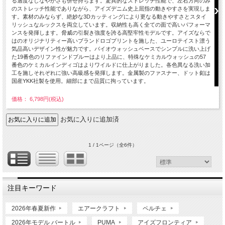
る適度なしなやかさも併せ持ちます。驚異的なストレッチ性能で、左右方向のみ
のストレッチ性能でありながら、アイズデニム史上屈指の動きやすさを実現しま
す。素材のみならず、絶妙な3Dカッティングにより更なる動きやすさとスタイ
リッシュなルックスを両立しています。収納性も高く全ての面で高いパフォーマ
ンスを発揮します。脅威の引裂き強度を誇る高堅牢性モデルです。アイズならで
はのオリジナリティー高いブランドロゴプリントを施した、ユーロテイスト漂う
気品高いデザイン性が魅力です。バイオウォッシュベースでシンプルに洗い上げ
た19番色のリファインドブルーはより上品に、特殊なケミカルウォッシュの57
番色のケミカルインディゴはよりワイルドに仕上がりました。各色異なる洗い加
工を施しそれぞれに強い高級感を発揮します。金属製のファスナー、ドット釦は
国産YKK社製を使用。細部にまで品質に拘っています。
価格： 6,798円(税込)
お気に入りに追加済
1 / 1ページ
（全6件）
注目キーワード
2026年春夏新作
エアークラフト
ペルチェ
2026年モデル バートル
PUMA
アイズフロンティア