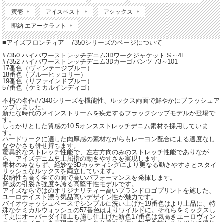
寅壱
アイスベスト
アシックス
即納 エアークラフト
■アイズフロンティア 7350シリーズのページについて
#7350 ハイパワーストレッチデニム3Dワークジャケット S～4L
#7352 ハイパワーストレッチデニム3Dカーゴパンツ 73～101
17番色（ヴィンテージブルー）
18番色（ブルーヒッコリー）
19番色（リファインドブルー）
57番色（ケミカルインディゴ）
不朽の名作#7340シリーズを機能性、ルックス両面で鮮やかにブラッシュア
ップしました。
新たな時代のメインストリームを疾走するフラッグシップモデルが登場で
す。
しっかりとした質感の10.5オンスストレッチデニム素材を採用していま
す。
ハードワークに適した肉厚感の素材ながらもレーヨン配合による適度なし
なやかさも併せ持ちます。
驚異的なストレッチ性能で、左右方向のみのストレッチ性能でありなが
ら、アイズデニム史上屈指の動きやすさを実現します。
素材のみならず、絶妙な3Dカッティングにより更なる動きやすさとスタイ
リッシュなルックスを両立しています。
収納性も高く全ての面で高いパフォーマンスを発揮します。
脅威の引裂き強度を誇る高堅牢性モデルです。
アイズならではのオリジナリティー高いブランドロゴプリントを施した、
ユーロテイスト漂う気品高いデザイン性が魅力です。
バイオウォッシュベースでシンプルに洗い上げた19番色はより上品に、特
殊なケミカルウォッシュの57番色はよりワイルドに。それらをミックスし
て更にオーバーダイ加工も施し仕上げた新色17番色は気高きユーロヴィン