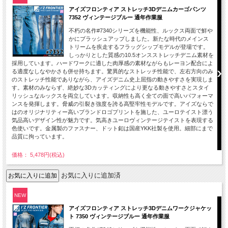
アイズフロンティア ストレッチ3Dデニムカーゴパンツ
7352 ヴィンテージブルー 通年作業服
不朽の名作#7340シリーズを機能性、ルックス両面で鮮や
かにブラッシュアップしました。新たな時代のメインス
トリームを疾走するフラッグシップモデルが登場です。
しっかりとした質感の10.5オンスストレッチデニム素材を
採用しています。ハードワークに適した肉厚感の素材ながらもレーヨン配合によ
る適度なしなやかさも併せ持ちます。驚異的なストレッチ性能で、左右方向のみ
のストレッチ性能でありながら、アイズデニム史上屈指の動きやすさを実現しま
す。素材のみならず、絶妙な3Dカッティングにより更なる動きやすさとスタイ
リッシュなルックスを両立しています。収納性も高く全ての面で高いパフォーマ
ンスを発揮します。脅威の引裂き強度を誇る高堅牢性モデルです。アイズならで
はのオリジナリティー高いブランドロゴプリントを施した、ユーロテイスト漂う
気品高いデザイン性が魅力です。気高きユーロヴィンテージテイストを表現する
色使いです。金属製のファスナー、ドット釦は国産YKK社製を使用。細部にまで
品質に拘っています。
価格： 5,478円(税込)
お気に入りに追加済
NEW
アイズフロンティア ストレッチ3Dデニムワークジャケッ
ト 7350 ヴィンテージブルー 通年作業服