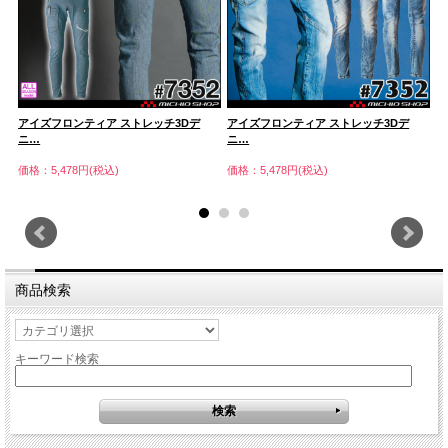
アイズフロンティア ストレッチ3Dデ
アイズフロンティア ストレッチ3Dデ
ア
ニ…
ニ…
ニ
価格：5,478円(税込)
価格：5,478円(税込)
価
商品検索
キーワード検索