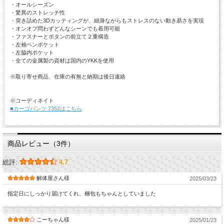
・オールシーズン
・驚異のストレッチ性
・突き詰めた3Dカッティングが、細身ながらもストレスのない動き易さを実現
・オンオフ問わずどんなシーンでも着用可能
・ファスナーとボタンの前立て２重構造
・左袖ペンポケット
・左脇内ポケット
・全ての金属製の資材は国内のYKKを使用
※取り寄せ商品、在庫の有無と納期は後日連絡
※コーディネイト
■カーゴパンツ 7352はこちら
商品レビュー（3件）
総評:
4.7
解体屋さん様
2025/03/23
指定日にしっかり届けてくれ、梱包もちゃんとしていました
こーちゃん様
2025/01/23