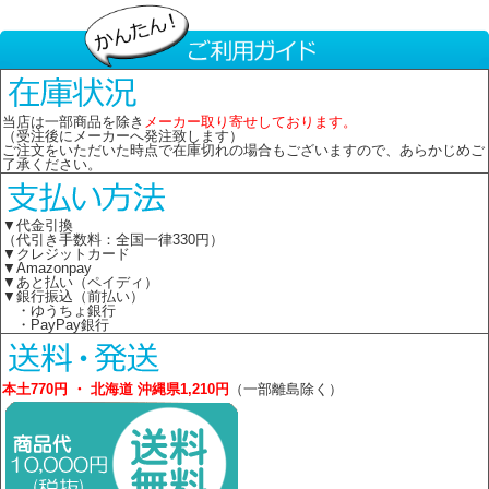
当店は一部商品を除き
メーカー取り寄せしております。
（受注後にメーカーへ発注致します）
ご注文をいただいた時点で在庫切れの場合もございますので、あらかじめご
了承ください。
▼代金引換
（代引き手数料：全国一律330円）
▼クレジットカード
▼Amazonpay
▼あと払い（ペイディ）
▼銀行振込（前払い）
・ゆうちょ銀行
・PayPay銀行
本土770円 ・ 北海道 沖縄県1,210円
（一部離島除く）