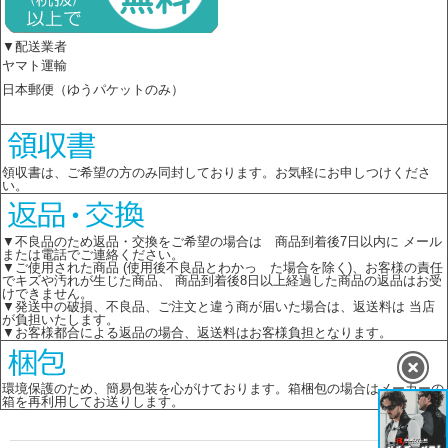
▼配送業者
ヤマト運輸
日本郵便（ゆうパケットのみ）
領収書は、ご希望の方のみ同封しております。お気軽にお申しつけくださ
い。
▼不良品のため返品・交換をご希望の場合は 商品到着後7日以内に メール
または電話でご連絡ください。
▼ご使用された商品 (使用後不良品とわかっ た場合を除く)、お客様の責任
でキズや汚れが生じた商品、 商品到着後8日以上経過した商品の返品はお受
けできません。
▼発送中の破損、不良品、ご注文と違う商が届いた場合は、返送料は 当店
が負担いたします。
▼お客様都合による返品の場合、返送料はお客様負担となります。
環境保護のため、簡易包装を心がけております。箱梱包の場合はメーカーの
箱を再利用してお送りします。