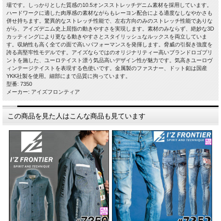
場です。しっかりとした質感の10.5オンスストレッチデニム素材を採用しています。
ハードワークに適した肉厚感の素材ながらもレーヨン配合による適度なしなやかさも
併せ持ちます。驚異的なストレッチ性能で、左右方向のみのストレッチ性能でありな
がら、アイズデニム史上屈指の動きやすさを実現します。素材のみならず、絶妙な3D
カッティングにより更なる動きやすさとスタイリッシュなルックスを両立していま
す。収納性も高く全ての面で高いパフォーマンスを発揮します。脅威の引裂き強度を
誇る高堅牢性モデルです。アイズならではのオリジナリティー高いブランドロゴプリ
ントを施した、ユーロテイスト漂う気品高いデザイン性が魅力です。気高きユーロヴ
ィンテージテイストを表現する色使いです。金属製のファスナー、ドット釦は国産
YKK社製を使用。細部にまで品質に拘っています。
型番: 7350
メーカー: アイズフロンティア
この商品を見た人はこんな商品も見ています