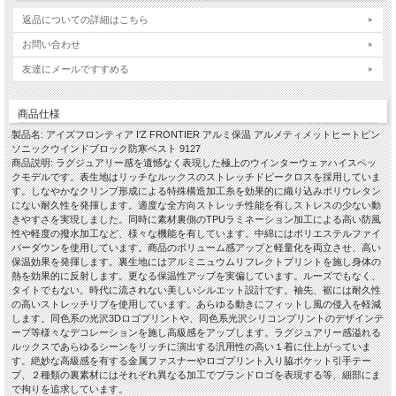
返品についての詳細はこちら
お問い合わせ
友達にメールですすめる
商品仕様
製品名: アイズフロンティア I'Z FRONTIER アルミ保温 アルメティメットヒートピン
ソニックウインドブロック防寒ベスト 9127
商品説明: ラグジュアリー感を遺憾なく表現した極上のウインターウェァハイスペッ
クモデルです。表生地はリッチなルックスのストレッチドビークロスを採用していま
す。しなやかなクリンプ形成による特殊構造加工糸を効果的に織り込みポリウレタン
にない耐久性を発揮します。適度な全方向ストレッチ性能を有しストレスの少ない動
きやすさを実現しました。同時に素材裏側のTPUラミネーション加工による高い防風
性や軽度の撥水加工など、様々な機能を有しています。中綿にはポリエステルファイ
バーダウンを使用しています。商品のボリューム感アップと軽量化を両立させ、高い
保温効果を発揮します。裏生地にはアルミニュウムリフレクトプリントを施し身体の
熱を効果的に反射します。更なる保温性アップを実偏しています。ルーズでもなく、
タイトでもない。時代に流されない美しいシルエット設計です。袖先、裾には耐久性
の高いストレッチリブを使用しています。あらゆる動きにフィットし風の侵入を軽減
します。同色系の光沢3Dロゴプリントや、同色系光沢シリコンプリントのデザインテ
ープ等様々なデコレーションを施し高級感をアップします。ラグジュアリー感溢れる
ルックスであらゆるシーンをリッチに演出する汎用性の高い１着に仕上がっていま
す。絶妙な高級感を有する金属ファスナーやロゴプリント入り脇ポケット引手テー
プ、２種類の裏素材にはそれぞれ異なる加工でブランドロゴを表現する等、細部にま
で拘りを追求しています。