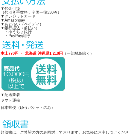
▼代金引換
（代引き手数料：全国一律330円）
▼クレジットカード
▼Amazonpay
▼あと払い（ペイディ）
▼銀行振込（前払い）
・ゆうちょ銀行
・PayPay銀行
本土770円 ・ 北海道 沖縄県1,210円
（一部離島除く）
▼配送業者
ヤマト運輸
日本郵便（ゆうパケットのみ）
領収書は、ご希望の方のみ同封しております。お気軽にお申しつけくださ