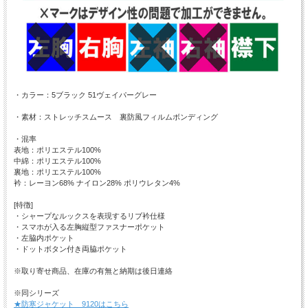
・カラー：5ブラック 51ヴェイパーグレー
・素材：ストレッチスムース 裏防風フィルムボンディング
・混率
表地：ポリエステル100%
中綿：ポリエステル100%
裏地：ポリエステル100%
衿：レーヨン68% ナイロン28% ポリウレタン4%
[特徴]
・シャープなルックスを表現するリブ衿仕様
・スマホが入る左胸縦型ファスナーポケット
・左脇内ポケット
・ドットボタン付き両脇ポケット
※取り寄せ商品、在庫の有無と納期は後日連絡
※同シリーズ
★防寒ジャケット 9120はこちら