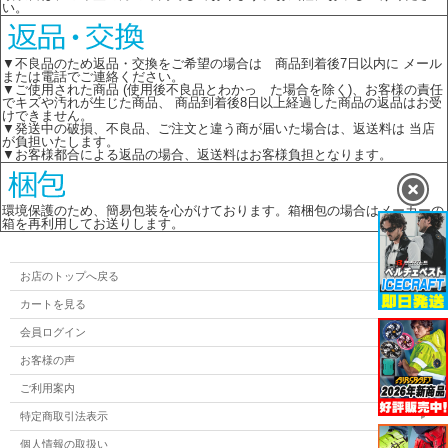
い。
▼不良品のため返品・交換をご希望の場合は 商品到着後7日以内に メール
または電話でご連絡ください。
▼ご使用された商品 (使用後不良品とわかっ た場合を除く)、お客様の責任
でキズや汚れが生じた商品、 商品到着後8日以上経過した商品の返品はお受
けできません。
▼発送中の破損、不良品、ご注文と違う商が届いた場合は、返送料は 当店
が負担いたします。
▼お客様都合による返品の場合、返送料はお客様負担となります。
環境保護のため、簡易包装を心がけております。箱梱包の場合はメーカーの
箱を再利用してお送りします。
お店のトップへ戻る
カートを見る
会員ログイン
お客様の声
ご利用案内
特定商取引法表示
個人情報の取扱い