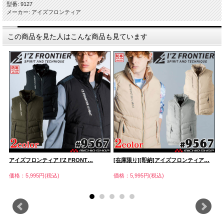
型番: 9127
メーカー: アイズフロンティア
この商品を見た人はこんな商品も見ています
アイズフロンティア I'Z FRONT…
[在庫限り][即納]アイズフロンティア…
ア
価格：5,995円(税込)
価格：5,995円(税込)
価