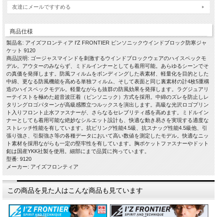
友達にメールですすめる
商品仕様
製品名: アイズフロンティア I'Z FRONTIER ピンソニックウインドブロック防寒ジャ
ケット 9120
商品説明: ゴージャスマインドを刺激するウインドブロックウェアのハイスペックモ
デル。アウターのみならず、ミドルインナーとしても着用可能。あらゆるシーンでそ
の真価を発揮します。防風フィルムをボンディングした表素材、軽量化を目的とした
中綿、更なる防風機能を高める単独フィルム、そして表面と同じ裏素材の計4枚5重構
造のハイスペックモデル。軽量ながらも抜群の防風効果を発揮します。ラグジュアリ
ーテイストを極めた超音波圧着（ピンソニック）方式を採用。中綿のズレを防止しレ
タリングロゴパターンが高級感際立つルックスを演出します。高級な光沢ロゴプリン
ト入りフロント止水ファスナーが、さらなるセレブリティ感を高めます。ミドルイン
ナーとしても着用可能な絶妙なシルエット設計も、快適な動き易さを実現する適度な
ストレッチ性能を有しています。抗ピリング性能4.5級、抗スナッグ性能4.5級他、引
張り強さ、引裂強さ等の各種データにおいて高い数値を測定したモデル。快適なニッ
ト素材を採用ながらも一定の堅牢性を有しています。胸ポケットファスナーやドット
釦は国産YKK社製を使用。細部にまで品質に拘っています。
型番: 9120
メーカー: アイズフロンティア
この商品を見た人はこんな商品も見ています