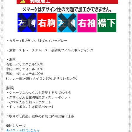
・カラー：5ブラック 51ヴェイパーグレー
・素材：ストレッチスムース 裏防風フィルムボンディング
・混率
表地：ポリエステル100%
中綿：ポリエステル100%
裏地：ポリエステル100%
衿：レーヨン68% ナイロン28% ポリウレタン4%
[特徴]
・シャープなルックスを表現するリブ衿仕様
・スマホが入る左胸縦型ファスナーポケット
・小物が入る左袖ペンポケット
・ドットボタン付き両脇ポケット
※取り寄せ商品、在庫の有無と納期は後日連絡
※同シリーズ
★ベスト 9127はこちら