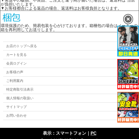
▼発送中の破損、不良品、ご注文と違う商が届いた場合は、返送料は 当店
が負担いたします。
▼お客様都合による返品の場合、返送料はお客様負担となります。
環境保護のため、簡易包装を心がけております。箱梱包の場合はメーカーの
箱を再利用してお送りします。
お店のトップへ戻る
カートを見る
会員ログイン
お客様の声
ご利用案内
特定商取引法表示
個人情報の取扱い
サイトマップ
お問い合わせ
表示：スマートフォン｜
PC