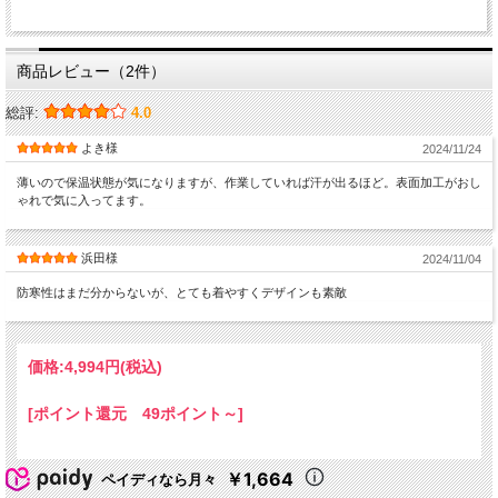
商品レビュー（2件）
総評:
4.0
よき様
2024/11/24
薄いので保温状態が気になりますが、作業していれば汗が出るほど。表面加工がおし
ゃれで気に入ってます。
浜田様
2024/11/04
防寒性はまだ分からないが、とても着やすくデザインも素敵
価格:
4,994円
(税込)
[ポイント還元 49ポイント～]
￥1,664
ペイディなら月々