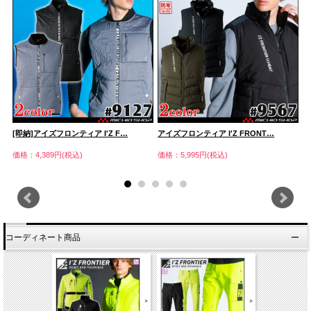
[即納]アイズフロンティア I'Z F…
アイズフロンティア I'Z FRONT…
[
価格：4,389円(税込)
価格：5,995円(税込)
価
コーディネート商品