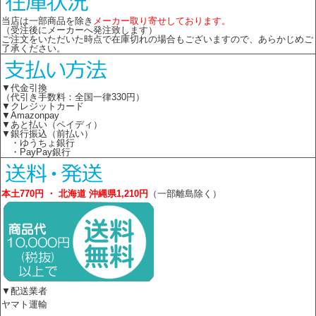
当店は一部商品を除き
メーカー取り寄せしております。
（受注後にメーカーへ発注致します）
ご注文をいただいた時点で在庫切れの場合もございますので、あらかじめご
了承ください。
▼代金引換
（代引き手数料：全国一律330円）
▼クレジットカード
▼Amazonpay
▼あと払い（ペイディ）
▼銀行振込（前払い）
・ゆうちょ銀行
・PayPay銀行
本土770円 ・ 北海道 沖縄県1,210円
（一部離島除く）
▼配送業者
ヤマト運輸