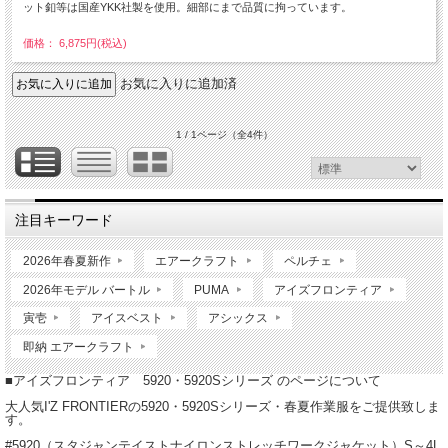
ット釦等は国産YKK社製を使用。細部にまで品質に拘っています。
価格： 6,875円(税込)
お気に入りに追加済
1 / 1ページ
（全4件）
注目キーワード
2026年春夏新作
エアークラフト
ペルチェ
2026年モデル バートル
PUMA
アイズフロンティア
寅壱
アイスベスト
アシックス
即納 エアークラフト
■アイズフロンティア 5920・5920Sシリーズ のページについて
大人気I'Z FRONTIERの5920・5920Sシリーズ・春夏作業服をご提供致しま
す。
#5920（スタジャンテイストナイロンストレッチワークジャケット）S～4L