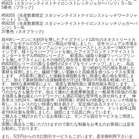
#5923（スタジャンテイストナイロンストレッチジョガーパンツ）S～5L
5番色（ブラック)
#5920S（生産数量限定 スタジャンテイストナイロンストレッチワークジャ
ケット）S～3L
#5923S（生産数量限定 スタジャンテイストナイロンストレッチジョガーパ
ンツ）S～4L
37番色（ネオブラック)
前AWシーズンに大好評を博したアイズマインド120％のネオストリートカ
ジュアルモデルのSSシーズン商品が登場しました。 近年カジュアル市場を
席捲し定番化したスタジアムジャンパーをベースとしたスポーツMIXデザ
インです。様々なラバープリントを施したアイズフロンティアテイストス
タンダードモデル#5920シリーズと、 鮮度高い縁取り刺繍ワッペンプリン
トを施しオフタイムにもその強烈な存在感を発揮するリミテッドモデル
#5920(S)シリーズの異なる個性の2タイプをラインナップしました。 高品
質な細番手のナイロン原糸を使用し細かく、且つ絶妙な凹凸感を形成した
素材を採用しました。繊細で優しい肌触りと高級感を放つルックスを実現
します。 JIS基準に適応した接触冷感指数を有し快適な着心地を実現しま
した。加えて素材肌側の点接触構造が汗ばむ季節の不快感を軽減いたしま
す。 独特な素材構造により、適度な遮熱性能と通気性能を両立します。 し
なやかで軽量なライトウェイト素材ながらも、ナイロン素材特有の着用ジ
ワの少なさも魅力です。加えて優れた表面摩擦強度と一般基準2倍強の引裂
き強度も兼ね備えハードワークにも適応可能な堅牢性も併せ持ちます。 伸
長率ヨコ約24％、伸長回復率（1時間後）約84％の快適なストレッチ性能を
有し、ストレスのない快適な動き易さと、安定感のあるスタイリッシュな
スタイルキープを実現します。 各種フロントファスナー、ドット釦等は国
産YKK社製を使用しました。細部にまで品質に拘っています。
ご購入をご検討されているお客様には、サンプル貸出サービスをご用意し
ております。
実際に商品をご覧いただけますので新たな制服をお考えのお客様には是非
お勧めしております。
また、5万円からの大口割引サービスもございます。是非御利用下さいま