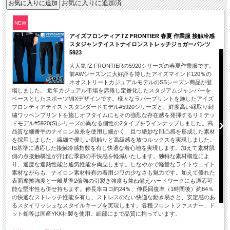
お気に入りに追加済
NEW
アイズフロンティア I'Z FRONTIER 春夏 作業服 接触冷感
スタジャンテイストナイロンストレッチジョガーパンツ
5923
大人気I'Z FRONTIERの5920シリーズの春夏作業服です。
前AWシーズンに大好評を博したアイズマインド120％の
ネオストリートカジュアルモデルのSSシーズン商品が登
場しました。 近年カジュアル市場を席捲し定番化したスタジアムジャンパーを
ベースとしたスポーツMIXデザインです。様々なラバープリントを施したアイズ
フロンティアテイストスタンダードモデル#5920シリーズと、鮮度高い縁取り刺
繍ワッペンプリントを施しオフタイムにもその強烈な存在感を発揮するリミテッ
ドモデル#5920(S)シリーズの異なる個性の2タイプをラインナップしました。高
品質な細番手のナイロン原糸を使用し細かく、且つ絶妙な凹凸感を形成した素材
を採用しました。繊細で優しい肌触りと高級感を放つルックスを実現しました。
IS基準に適応した接触冷感指数を有し快適な着心地を実現します。加えて素材肌
側の点接触構造が汗ばむ季節の不快感を軽減いたします。独特な素材構造によ
り、適度な遮熱性能と通気性能を両立します。しなやかで軽量なライトウェイト
素材ながらも、ナイロン素材特有の着用ジワの少なさも魅力です。加えて優れた
表面摩擦強度と一般基準2倍強の引裂き強度も兼ね備えハードワークにも適応可
能な堅牢性も併せ持ちます。伸長率ヨコ約24％、伸長回復率（1時間後）約84％
の快適なストレッチ性能を有し、ストレスのない快適な動き易さと、安定感のあ
るスタイリッシュなスタイルキープを実現します。各種フロントファスナー、ド
ット釦等は国産YKK社製を使用。細部にまで品質に拘っています。