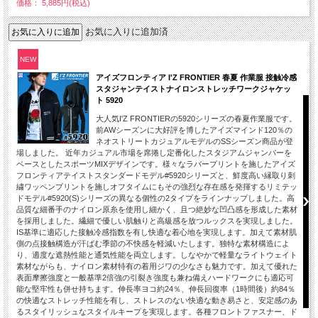
価格： 5,885円(税込)
お気に入りに追加済
NEW
アイズフロンティア I'Z FRONTIER 春夏 作業服 接触冷感
スタジャンテイストナイロンストレッチワークジャケッ
ト 5920
大人気I'Z FRONTIERの5920シリーズの春夏作業服です。
前AWシーズンに大好評を博したアイズマインド120％の
ネオストリートカジュアルモデルのSSシーズン商品が登
場しました。 近年カジュアル市場を席捲し定番化したスタジアムジャンパーを
ベースとしたスポーツMIXデザインです。様々なラバープリントを施したアイズ
フロンティアテイストスタンダードモデル#5920シリーズと、鮮度高い縁取り刺
繍ワッペンプリントを施しオフタイムにもその強烈な存在感を発揮するリミテッ
ドモデル#5920(S)シリーズの異なる個性の2タイプをラインナップしました。高
品質な細番手のナイロン原糸を使用し細かく、且つ絶妙な凹凸感を形成した素材
を採用しました。繊細で優しい肌触りと高級感を放つルックスを実現しました。
IS基準に適応した接触冷感指数を有し快適な着心地を実現します。加えて素材肌
側の点接触構造が汗ばむ季節の不快感を軽減いたします。独特な素材構造によ
り、適度な遮熱性能と通気性能を両立します。しなやかで軽量なライトウェイト
素材ながらも、ナイロン素材特有の着用ジワの少なさも魅力です。加えて優れた
表面摩擦強度と一般基準2倍強の引裂き強度も兼ね備えハードワークにも適応可
能な堅牢性も併せ持ちます。伸長率ヨコ約24％、伸長回復率（1時間後）約84％
の快適なストレッチ性能を有し、ストレスのない快適な動き易さと、安定感のあ
るスタイリッシュなスタイルキープを実現します。各種フロントファスナー、ド