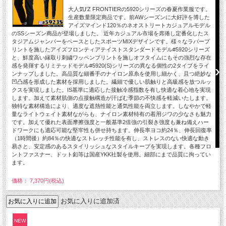
大人気I'Z FRONTIERの5920シリーズの春夏作業服です。
生産数量限定商品です。前AWシーズンに大好評を博した
アイズマインド120％のネオストリートカジュアルモデル
のSSシーズン商品が登場しました。 近年カジュアル市場を席捲し定番化したス
タジアムジャンパーをベースとしたスポーツMIXデザインです。様々なラバープ
リントを施したアイズフロンティアテイストスタンダードモデル#5920シリーズ
と、鮮度高い縁取り刺繍ワッペンプリントを施しオフタイムにもその強烈な存在
感を発揮するリミテッドモデル#5920(S)シリーズの異なる個性の2タイプをライ
ンナップしました。高品質な細番手のナイロン原糸を使用し細かく、且つ絶妙な
凹凸感を形成した素材を採用しました。繊細で優しい肌触りと高級感を放つルッ
クスを実現しました。IS基準に適応した接触冷感指数を有し快適な着心地を実現
します。加えて素材肌側の点接触構造が汗ばむ季節の不快感を軽減いたします。
独特な素材構造により、適度な遮熱性能と通気性能を両立します。しなやかで軽
量なライトウェイト素材ながらも、ナイロン素材特有の着用ジワの少なさも魅力
です。加えて優れた表面摩擦強度と一般基準2倍強の引裂き強度も兼ね備えハー
ドワークにも適応可能な堅牢性も併せ持ちます。伸長率ヨコ約24％、伸長回復率
（1時間後）約84％の快適なストレッチ性能を有し、ストレスのない快適な動き
易さと、安定感のあるスタイリッシュなスタイルキープを実現します。各種フロ
ントファスナー、ドット釦等は国産YKK社製を使用。細部にまで品質に拘ってい
ます。
価格： 7,370円(税込)
お気に入りに追加済
NEW