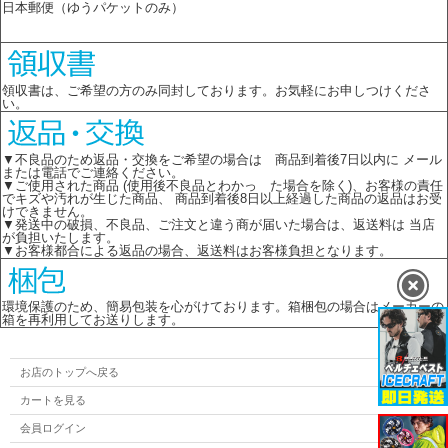
日本郵便（ゆうパケットのみ）
領収書は、ご希望の方のみ同封しております。お気軽にお申しつけくださ
い。
▼不良品のため返品・交換をご希望の場合は 商品到着後7日以内に メール
または電話でご連絡ください。
▼ご使用された商品 (使用後不良品とわかっ た場合を除く)、お客様の責任
でキズや汚れが生じた商品、 商品到着後8日以上経過した商品の返品はお受
けできません。
▼発送中の破損、不良品、ご注文と違う商が届いた場合は、返送料は 当店
が負担いたします。
▼お客様都合による返品の場合、返送料はお客様負担となります。
環境保護のため、簡易包装を心がけております。箱梱包の場合はメーカーの
箱を再利用してお送りします。
お店のトップへ戻る
カートを見る
会員ログイン