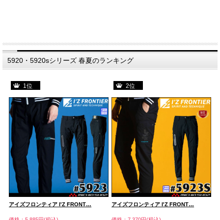
5920・5920sシリーズ 春夏のランキング
1位
2位
アイズフロンティア I'Z FRONT…
アイズフロンティア I'Z FRONT…
ア
価格：5,885円(税込)
価格：7,370円(税込)
価