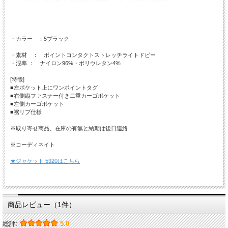
・カラー ：5ブラック
・素材 ： ポイントコンタクトストレッチライトドビー
・混率 ： ナイロン96%・ポリウレタン4%
[特徴]
■左ポケット上にワンポイントタグ
■右側縦ファスナー付き二重カーゴポケット
■左側カーゴポケット
■裾リブ仕様
※取り寄せ商品、在庫の有無と納期は後日連絡
※コーディネイト
★ジャケット 5920はこちら
商品レビュー（1件）
総評:
5.0