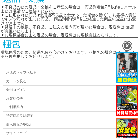
▼不良品のため返品・交換をご希望の場合は 商品到着後7日以内に メール
または電話でご連絡ください。
▼ご使用された商品 (使用後不良品とわかっ た場合を除く)、お客様の責任
でキズや汚れが生じた商品、 商品到着後8日以上経過した商品の返品はお受
けできません。
▼発送中の破損、不良品、ご注文と違う商が届いた場合は、返送料は 当店
が負担いたします。
▼お客様都合による返品の場合、返送料はお客様負担となります。
環境保護のため、簡易包装を心がけております。箱梱包の場合はメーカーの
箱を再利用してお送りします。
お店のトップへ戻る
カートを見る
会員ログイン
お客様の声
ご利用案内
特定商取引法表示
個人情報の取扱い
サイトマップ