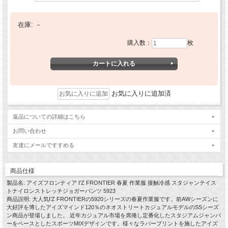
在庫:
－
購入数：
枚
お気に入りに追加済
返品についての詳細はこちら
お問い合わせ
友達にメールですすめる
商品仕様
製品名: アイズフロンティア I'Z FRONTIER 春夏 作業服 接触冷感 スタジャンテイス
トナイロンストレッチジョガーパンツ 5923
商品説明: 大人気I'Z FRONTIERの5920シリーズの春夏作業服です。前AWシーズンに
大好評を博したアイズマインド120％のネオストリートカジュアルモデルのSSシーズ
ン商品が登場しました。 近年カジュアル市場を席捲し定番化したスタジアムジャンパ
ーをベースとしたスポーツMIXデザインです。様々なラバープリントを施したアイズ