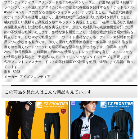
フロンティアテイストスタンダードモデル#5920シリーズと、鮮度高い縁取り刺繍ワ
ッペンプリントを施しオフタイムにもその強烈な存在感を発揮するリミテッドモデル
#5920(S)シリーズの異なる個性の2タイプをラインナップしました。高品質な細番手
のナイロン原糸を使用し細かく、且つ絶妙な凹凸感を形成した素材を採用しました。
繊細で優しい肌触りと高級感を放つルックスを実現しました。IS基準に適応した接触
冷感指数を有し快適な着心地を実現します。加えて素材肌側の点接触構造が汗ばむ季
節の不快感を軽減いたします。独特な素材構造により、適度な遮熱性能と通気性能を
両立します。しなやかで軽量なライトウェイト素材ながらも、ナイロン素材特有の着
用ジワの少なさも魅力です。加えて優れた表面摩擦強度と一般基準2倍強の引裂き強
度も兼ね備えハードワークにも適応可能な堅牢性も併せ持ちます。伸長率ヨコ約
24％、伸長回復率（1時間後）約84％の快適なストレッチ性能を有し、ストレスのな
い快適な動き易さと、安定感のあるスタイリッシュなスタイルキープを実現します。
各種フロントファスナー、ドット釦等は国産YKK社製を使用。細部にまで品質に拘っ
ています。
型番: 5923
メーカー: アイズフロンティア
この商品を見た人はこんな商品も見ています