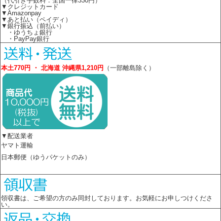
（代引き手数料：全国一律330円）
▼クレジットカード
▼Amazonpay
▼あと払い（ペイディ）
▼銀行振込（前払い）
・ゆうちょ銀行
・PayPay銀行
本土770円 ・ 北海道 沖縄県1,210円
（一部離島除く）
▼配送業者
ヤマト運輸
日本郵便（ゆうパケットのみ）
領収書は、ご希望の方のみ同封しております。お気軽にお申しつけくださ
い。