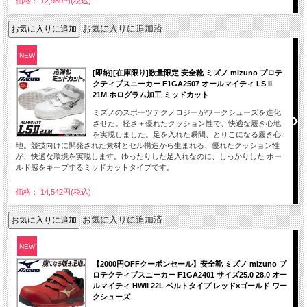
価格： 12,980円(税込)
お気に入りに追加済
NEW
[即納][在庫限り]数量限定 安全靴 ミズノ mizuno プロテ
クティブスニーカー F1GA2507 オールマイティ LS II
21M ホログラム加工 ミッドカット
ミズノのスポーツテクノロジーがワークシューズを進化
させた。軽さ＋優れたクッション性で、快適な履き心地
を実現しました。足を入れた瞬間、とりこになる履き心
地。競技向けに開発された素材とセル構造から生まれる、優れたクッション性
が、快適な環境を実現します。ゆったりした足入れなのに、しっかりした ホー
ルド感をキープするミッドカットタイプです。
価格： 14,542円(税込)
お気に入りに追加済
NEW
【2000円OFFクーポンセール】安全靴 ミズノ mizuno プ
ロテクティブスニーカー F1GA2401 サイズ25.0 28.0 オー
ルマイティ HWII 22L ベルトタイプ レッド×ゴールド ワー
クシューズ