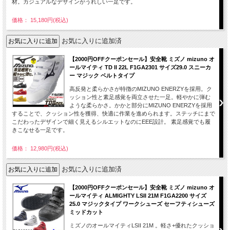
材。カジュアルなデザインがうれしい一足です。
価格： 15,180円(税込)
お気に入りに追加済
【2000円OFFクーポンセール】安全靴 ミズノ mizuno オ
ールマイティ TD II 22L F1GA2301 サイズ29.0 スニーカ
ー マジック ベルトタイプ
高反発と柔らかさが特徴のMIZUNO ENERZYを採用。ク
ッション性と素足感覚を両立させた一足。軽やかに弾む
ような柔らかさ。かかと部分にMIZUNO ENERZYを採用
することで、クッション性を獲得、快適に作業を進められます。ステッチにまで
こだわったデザインで細く見えるシルエットなのにEEE設計。 素足感覚でも履
きこなせる一足です。
価格： 12,980円(税込)
お気に入りに追加済
【2000円OFFクーポンセール】安全靴 ミズノ mizuno オ
ールマイティ ALMIGHTY LSII 21M F1GA2200 サイズ
25.0 マジックタイプ ワークシューズ セーフティシューズ
ミッドカット
ミズノのオールマイティLSII 21M 。軽さ+優れたクッショ