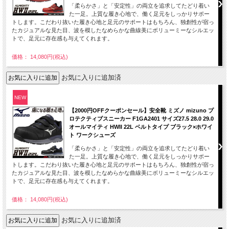
「柔らかさ」と「安定性」の両立を追求してたどり着い
た一足。上質な履き心地で、働く足元をしっかりサポー
トします。こだわり抜いた履き心地と足元のサポートはもちろん、独創性が宿っ
たカジュアルな見た目、波を模したなめらかな曲線美にボリューミーなシルエッ
トで、足元に存在感も与えてくれます。
価格： 14,080円(税込)
お気に入りに追加済
NEW
【2000円OFFクーポンセール】安全靴 ミズノ mizuno プ
ロテクティブスニーカー F1GA2401 サイズ27.5 28.0 29.0
オールマイティ HWII 22L ベルトタイプ ブラック×ホワイ
ト ワークシューズ
「柔らかさ」と「安定性」の両立を追求してたどり着い
た一足。上質な履き心地で、働く足元をしっかりサポー
トします。こだわり抜いた履き心地と足元のサポートはもちろん、独創性が宿っ
たカジュアルな見た目、波を模したなめらかな曲線美にボリューミーなシルエッ
トで、足元に存在感も与えてくれます。
価格： 14,080円(税込)
お気に入りに追加済