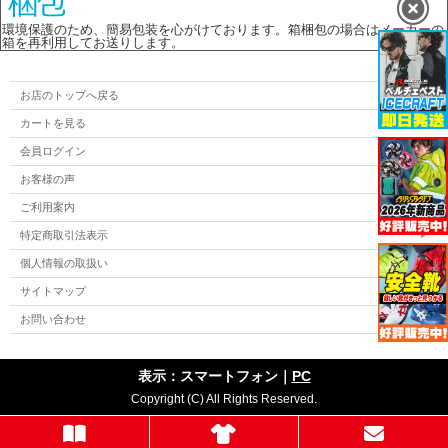
環境保護のため、簡易包装を心がけております。箱梱包の場合はメーカーの
箱を再利用してお送りします。
お店のトップへ戻る
カートを見る
会員ログイン
お客様の声
ご利用案内
特定商取引法表示
個人情報の取扱い
サイトマップ
お問い合わせ
表示：スマートフォン｜
PC
Copyright (C) All Rights Reserved.