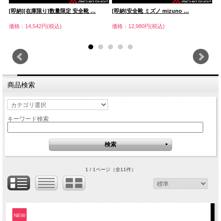
[即納][在庫限り]数量限定 安全靴 …
[即納]安全靴 ミズノ mizuno …
【
価格：14,542円(税込)
価格：12,980円(税込)
価
商品検索
キーワード検索
1 / 1ページ
（全11件）
NEW