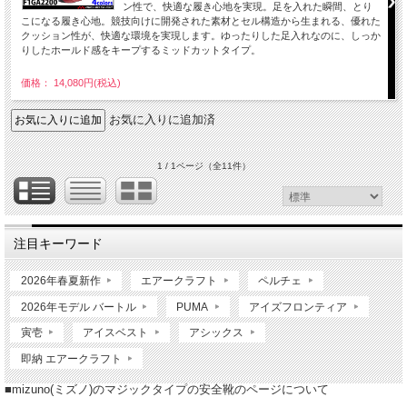
ン性で、快適な履き心地を実現。足を入れた瞬間、とり
こになる履き心地。競技向けに開発された素材とセル構造から生まれる、優れた
クッション性が、快適な環境を実現します。ゆったりした足入れなのに、しっか
りしたホールド感をキープするミッドカットタイプ。
価格： 14,080円(税込)
お気に入りに追加済
1 / 1ページ
（全11件）
注目キーワード
2026年春夏新作
エアークラフト
ペルチェ
2026年モデル バートル
PUMA
アイズフロンティア
寅壱
アイスベスト
アシックス
即納 エアークラフト
■mizuno(ミズノ)のマジックタイプの安全靴のページについて