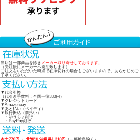
当店は一部商品を除き
メーカー取り寄せしております。
（受注後にメーカーへ発注致します）
ご注文をいただいた時点で在庫切れの場合もございますので、あらかじめご
了承ください。
▼代金引換
（代引き手数料：全国一律330円）
▼クレジットカード
▼Amazonpay
▼あと払い（ペイディ）
▼銀行振込（前払い）
・ゆうちょ銀行
・PayPay銀行
本土770円 ・ 北海道 沖縄県1,210円
（一部離島除く）