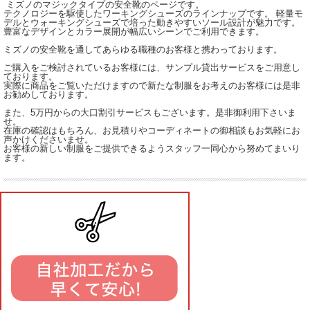
ミズノのマジックタイプの安全靴のページです。
テクノロジーを駆使したワーキングシューズのラインナップです。 軽量モ
デルとウォーキングシューズで培った動きやすいソール設計が魅力です。
豊富なデザインとカラー展開が幅広いシーンでご利用できます。
ミズノの安全靴を通してあらゆる職種のお客様と携わっております。
ご購入をご検討されているお客様には、サンプル貸出サービスをご用意し
ております。
実際に商品をご覧いただけますので新たな制服をお考えのお客様には是非
お勧めしております。
また、5万円からの大口割引サービスもございます。是非御利用下さいま
せ。
在庫の確認はもちろん、お見積りやコーディネートの御相談もお気軽にお
声かけくださいませ。
お客様の新しい制服をご提供できるようスタッフ一同心から努めてまいり
ます。