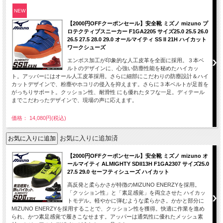
NEW
【2000円OFFクーポンセール】安全靴 ミズノ mizuno プ
ロテクティブスニーカー F1GA2205 サイズ25.0 25.5 26.0
26.5 27.5 28.0 29.0 オールマイティ SS II 21H ハイカット
ワークシューズ
エンボス加工が印象的な人工皮革を全面に採用。３本ベ
ルトのデザインに、心強い防塵性能を秘めたハイカッ
ト。アッパーにはオール人工皮革採用。さらに細部にこだわりの防塵設計＆ハイ
カットデザインで、粉塵やホコリの侵入を抑えます。さらに３本ベルトが足首を
がっちりサポート。クッション性、耐滑性 にも優れたタフな一足。ディテール
までこだわったデザインで、現場の声に応えます。
価格： 14,080円(税込)
お気に入りに追加済
【2000円OFFクーポンセール】安全靴 ミズノ mizuno オ
ールマイティ ALMIGHTY SDII13H F1GA2307 サイズ25.0
27.5 29.0 セーフティシューズ ハイカット
高反発と柔らかさが特徴のMIZUNO ENERZYを採用。
「クッション性」と「素足感覚」を両立させた ハイカッ
トモデル。軽やかに弾むような柔らかさ。かかと部分に
MIZUNO ENERZYを採用することで、クッション性を獲得。快適に作業を進め
られ、かつ素足感覚で履きこなせます。アッパーは通気性に優れたメッシュ素