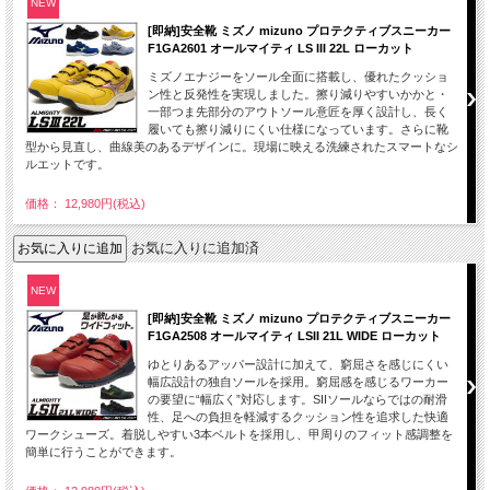
NEW
[即納]安全靴 ミズノ mizuno プロテクティブスニーカー
F1GA2601 オールマイティ LS III 22L ローカット
ミズノエナジーをソール全面に搭載し、優れたクッショ
ン性と反発性を実現しました。擦り減りやすいかかと・
一部つま先部分のアウトソール意匠を厚く設計し、長く
履いても擦り減りにくい仕様になっています。さらに靴
型から見直し、曲線美のあるデザインに。現場に映える洗練されたスマートなシ
ルエットです。
価格： 12,980円(税込)
お気に入りに追加済
NEW
[即納]安全靴 ミズノ mizuno プロテクティブスニーカー
F1GA2508 オールマイティ LSII 21L WIDE ローカット
ゆとりあるアッパー設計に加えて、窮屈さを感じにくい
幅広設計の独自ソールを採用。窮屈感を感じるワーカー
の要望に“幅広く”対応します。SIIソールならではの耐滑
性、足への負担を軽減するクッション性を追求した快適
ワークシューズ。着脱しやすい3本ベルトを採用し、甲周りのフィット感調整を
簡単に行うことができます。