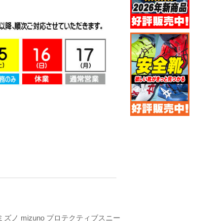
ミズノ mizuno プロテクティブスニー