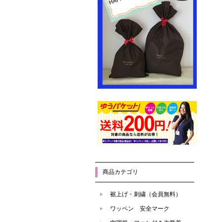
商品カテゴリ
裾上げ・刺繍（会員無料）
ワッペン 安全マーク