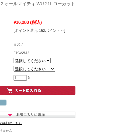
612 オールマイティ WU 21L ローカット
¥16,280
(税込)
[ポイント還元 162ポイント～]
ミズノ
F1GA2612
足
の詳細はこちら
りません