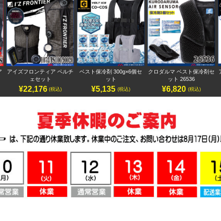
ア
アイズフロンティア ペルチ
ベスト保冷剤 300g×6個セ
クロダルマ ベスト保冷剤セ
ェセット
ット
ット 26536
¥22,176
¥5,135
¥6,820
(税込)
(税込)
(税込)