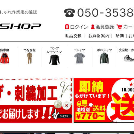
しゃれ作業服の通販
返品交換
｜
お買物案内
｜
納期
｜
お
コンプ
防寒服
つなぎ服
Tシャツ
ポロシャツ
安全靴・作
レッション