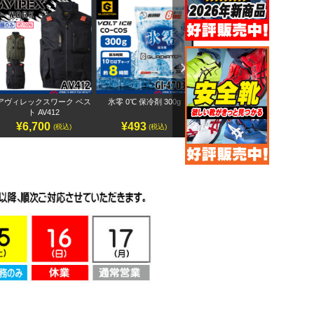
Next
アヴィレックスワーク ベス
氷零 0℃ 保冷剤 300g
アヴィレックスワーク 半袖
ペ
ト AV412
ブルゾン AV413
¥6,700
¥493
¥7,500
(税込)
(税込)
(税込)