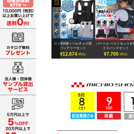
Previ
ous
テリ
アイズフロンティア 32Vバ
保冷剤6個＋ペルチェ小型
バートル ベストセット&
ッテリーセット
バッテリーセット
イスパックセット
¥19,987～
¥12,674
¥7,700
)
(税込)
(税込)
(税込)