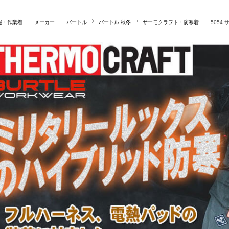
服・作業着
メーカー
バートル
バートル 秋冬
サーモクラフト・防寒着
5054