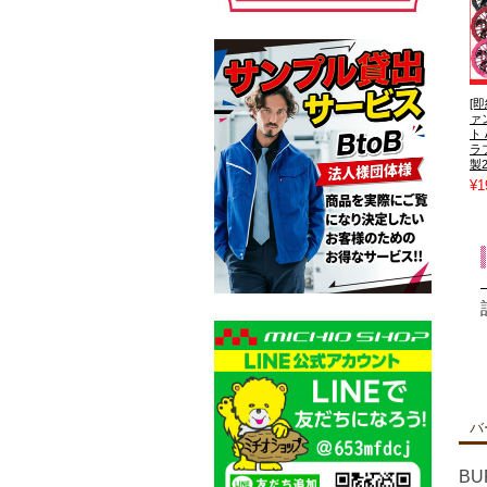
[即
ァ
ト
ラフ
製
¥1
バ
B