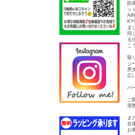
防
ッ
AI
KY
ま
同
る
こ
取
ジ
男
広
バ
ご
実
ま
在
お