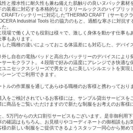
風性と撥水性に耐久性も兼ね備えた肌触りの良いヌバック素材
ドの装着に対応する本格的なミリタリールックスのハイブリッ
R CRAFTバッテリーに対応した“THERMO CRAFT（サーモ
OCERA Industrial Tools 社の協力のもと、過酷な寒さ
した。
じ現場で働く人でも役割は様々で、激しく身体を動かす仕事も
仕事もあります。
うした職種の違いによっておこる体温差にも対応した、デバイ
り外し自在の電熱パッドと高出力バッテリーのデバイスにより
ーサーモクラフト。４段階で好みの温度にアレンジでき快適な
女ユニセックスシリーズで男女ともに美しいシルエットを実現
いシーンでご利用できます。
ートルの作業服を通してあらゆる職種のお客様と携わっており
購入をご検討されているお客様には、サンプル貸出サービスを
際に商品をご覧いただけますので新たな制服をお考えのお客様
た、5万円からの大口割引サービスもございます。是非御利用下
庫の確認はもちろん、お見積りやコーディネートの御相談もお
客様の新しい制服をご提供できるようスタッフ一同心から努め