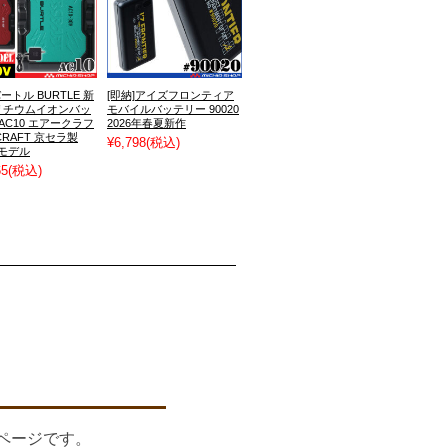
バートル BURTLE 新
[即納]アイズフロンティア
Vリチウムイオンバッ
モバイルバッテリー 90020
AC10 エアークラフ
2026年春夏新作
RCRAFT 京セラ製
¥6,798
(税込)
年モデル
65
(税込)
のページです。