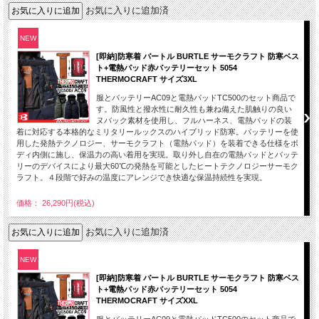
お気に入りに追加済
NEW
[即納]防寒着 バートル BURTLE サーモクラフト 防寒ベス
ト+電熱パッド赤バッテリーセット 5054
THERMOCRAFT サイズ3XL
服とバッテリーAC09と電熱パッドTC500のセット商品で
す。防風性と撥水性に耐久性も兼ね備えた肌触りの良い
ヌバック素材を使用し、フルハーネス、電熱パッドの装
着に対応する本格的なミリタリールックスのハイブリッド防寒。バッテリーを使
用した発熱テクノロジー、サーモクラフト（電熱パッド）を装着できる仕様をボ
ディ内側に施し、保温力の高い着用を実現。取り外し自在の電熱パッドとバッテ
リーのデバイスにより最大60℃の発熱を可能としたヒートテクノロジーサーモク
ラフト。４段階で好みの温度にアレンジでき快適な保温持続性を実現。
価格： 26,290円(税込)
お気に入りに追加済
NEW
[即納]防寒着 バートル BURTLE サーモクラフト 防寒ベス
ト+電熱パッド赤バッテリーセット 5054
THERMOCRAFT サイズXXL