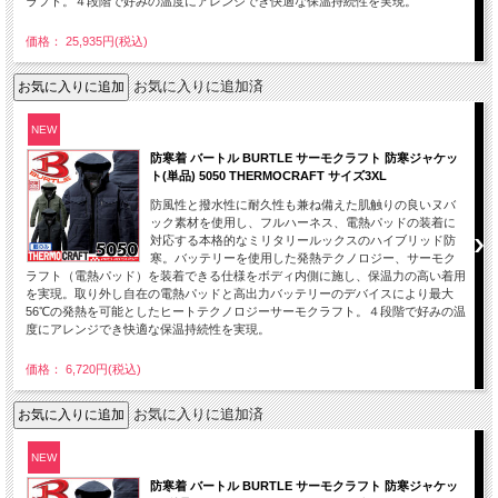
ラフト。４段階で好みの温度にアレンジでき快適な保温持続性を実現。
価格： 25,935円(税込)
お気に入りに追加済
NEW
防寒着 バートル BURTLE サーモクラフト 防寒ジャケッ
ト(単品) 5050 THERMOCRAFT サイズ3XL
防風性と撥水性に耐久性も兼ね備えた肌触りの良いヌバ
ック素材を使用し、フルハーネス、電熱パッドの装着に
対応する本格的なミリタリールックスのハイブリッド防
寒。バッテリーを使用した発熱テクノロジー、サーモク
ラフト（電熱パッド）を装着できる仕様をボディ内側に施し、保温力の高い着用
を実現。取り外し自在の電熱パッドと高出力バッテリーのデバイスにより最大
56℃の発熱を可能としたヒートテクノロジーサーモクラフト。４段階で好みの温
度にアレンジでき快適な保温持続性を実現。
価格： 6,720円(税込)
お気に入りに追加済
NEW
防寒着 バートル BURTLE サーモクラフト 防寒ジャケッ