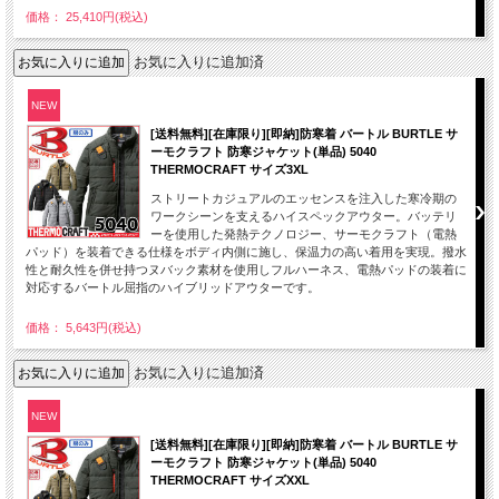
価格： 25,410円(税込)
お気に入りに追加済
NEW
[送料無料][在庫限り][即納]防寒着 バートル BURTLE サ
ーモクラフト 防寒ジャケット(単品) 5040
THERMOCRAFT サイズ3XL
ストリートカジュアルのエッセンスを注入した寒冷期の
ワークシーンを支えるハイスペックアウター。バッテリ
ーを使用した発熱テクノロジー、サーモクラフト（電熱
パッド）を装着できる仕様をボディ内側に施し、保温力の高い着用を実現。撥水
性と耐久性を併せ持つヌバック素材を使用しフルハーネス、電熱パッドの装着に
対応するバートル屈指のハイブリッドアウターです。
価格： 5,643円(税込)
お気に入りに追加済
NEW
[送料無料][在庫限り][即納]防寒着 バートル BURTLE サ
ーモクラフト 防寒ジャケット(単品) 5040
THERMOCRAFT サイズXXL