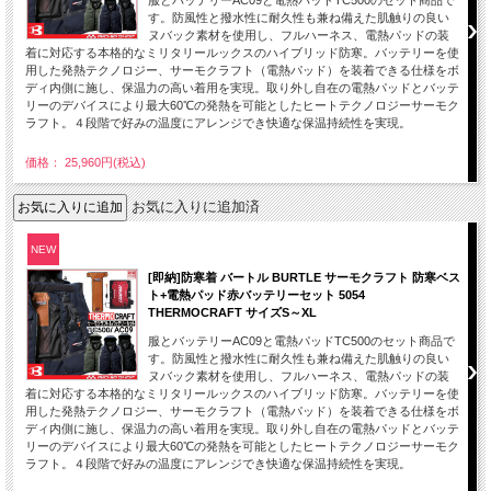
服とバッテリーAC09と電熱パッドTC500のセット商品で
す。防風性と撥水性に耐久性も兼ね備えた肌触りの良い
ヌバック素材を使用し、フルハーネス、電熱パッドの装
着に対応する本格的なミリタリールックスのハイブリッド防寒。バッテリーを使
用した発熱テクノロジー、サーモクラフト（電熱パッド）を装着できる仕様をボ
ディ内側に施し、保温力の高い着用を実現。取り外し自在の電熱パッドとバッテ
リーのデバイスにより最大60℃の発熱を可能としたヒートテクノロジーサーモク
ラフト。４段階で好みの温度にアレンジでき快適な保温持続性を実現。
価格： 25,960円(税込)
お気に入りに追加済
NEW
[即納]防寒着 バートル BURTLE サーモクラフト 防寒ベス
ト+電熱パッド赤バッテリーセット 5054
THERMOCRAFT サイズS～XL
服とバッテリーAC09と電熱パッドTC500のセット商品で
す。防風性と撥水性に耐久性も兼ね備えた肌触りの良い
ヌバック素材を使用し、フルハーネス、電熱パッドの装
着に対応する本格的なミリタリールックスのハイブリッド防寒。バッテリーを使
用した発熱テクノロジー、サーモクラフト（電熱パッド）を装着できる仕様をボ
ディ内側に施し、保温力の高い着用を実現。取り外し自在の電熱パッドとバッテ
リーのデバイスにより最大60℃の発熱を可能としたヒートテクノロジーサーモク
ラフト。４段階で好みの温度にアレンジでき快適な保温持続性を実現。