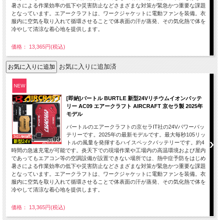
暑さによる作業効率の低下や災害防止などさまざまな対策が緊急かつ重要な課題
となっています。エアークラフトは、ワークジャケットに電動ファンを装備。衣
服内に空気を取り入れて循環させることで体表面の汗が蒸発、その気化熱で体を
冷やして清涼な着心地を提供します。
価格： 13,365円(税込)
お気に入りに追加済
NEW
[即納]バートル BURTLE 新型24Vリチウムイオンバッテ
リー AC09 エアークラフト AIRCRAFT 京セラ製 2025年
モデル
バートルのエアークラフトの京セラIT社の24Vパワーバッ
テリーです。2025年の最新モデルです。最大毎秒105リッ
トルの風量を発揮するハイスペックバッテリーです。約4
時間の急速充電が可能です。炎天下での現場作業や工場内の高温環境および屋内
であってもエアコン等の空調設備が設置できない場所では、熱中症予防をはじめ
暑さによる作業効率の低下や災害防止などさまざまな対策が緊急かつ重要な課題
となっています。エアークラフトは、ワークジャケットに電動ファンを装備。衣
服内に空気を取り入れて循環させることで体表面の汗が蒸発、その気化熱で体を
冷やして清涼な着心地を提供します。
価格： 13,365円(税込)