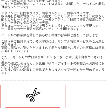
一つの場所に止まり続ける仕事もあります。
こうした職種の違いによっておこる体温差にも対応した、デバイスが着脱
可能なシリーズです。
デザインは、軽防寒タイプ、防寒ジャケット、防寒ベストです。
取り外し自在の電熱パッドと高出力バッテリーのデバイスにより発熱を可
能としたヒートテクノロジーサーモクラフト。４段階で好みの温度にアレ
ンジでき快適な保温持続性を実現。
男女ユニセックスシリーズで男女ともに美しいシルエットを実現しまし
た。豊富なカラー展開が幅広いシーンでご利用できます。
バートルの作業服を通してあらゆる職種のお客様と携わっております。
ご購入をご検討されているお客様には、サンプル貸出サービスをご用意し
ております。
実際に商品をご覧いただけますので新たな制服をお考えのお客様には是非
お勧めしております。
また、5万円からの大口割引サービスもございます。是非御利用下さいま
せ。
在庫の確認はもちろん、お見積りやコーディネートの御相談もお気軽にお
声かけくださいませ。
お客様の新しい制服をご提供できるようスタッフ一同心から努めてまいり
ます。