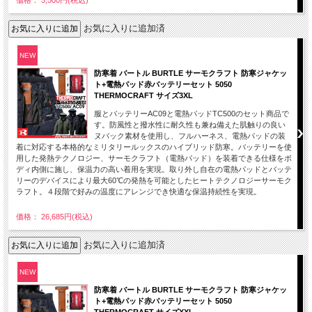
価格： 5,500円(税込)
お気に入りに追加済
NEW
防寒着 バートル BURTLE サーモクラフト 防寒ジャケッ
ト+電熱パッド赤バッテリーセット 5050
THERMOCRAFT サイズ3XL
服とバッテリーAC09と電熱パッドTC500のセット商品で
す。防風性と撥水性に耐久性も兼ね備えた肌触りの良い
ヌバック素材を使用し、フルハーネス、電熱パッドの装
着に対応する本格的なミリタリールックスのハイブリッド防寒。バッテリーを使
用した発熱テクノロジー、サーモクラフト（電熱パッド）を装着できる仕様をボ
ディ内側に施し、保温力の高い着用を実現。取り外し自在の電熱パッドとバッテ
リーのデバイスにより最大60℃の発熱を可能としたヒートテクノロジーサーモク
ラフト。４段階で好みの温度にアレンジでき快適な保温持続性を実現。
価格： 26,685円(税込)
お気に入りに追加済
NEW
防寒着 バートル BURTLE サーモクラフト 防寒ジャケッ
ト+電熱パッド赤バッテリーセット 5050