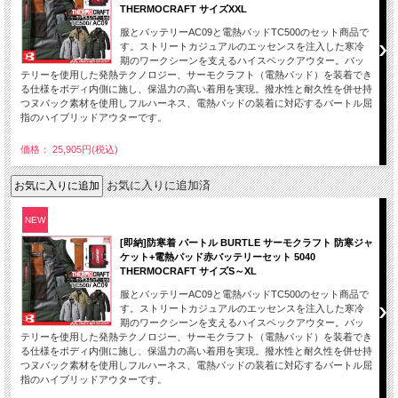
THERMOCRAFT サイズXXL
服とバッテリーAC09と電熱パッドTC500のセット商品で
す。ストリートカジュアルのエッセンスを注入した寒冷
期のワークシーンを支えるハイスペックアウター。バッ
テリーを使用した発熱テクノロジー、サーモクラフト（電熱パッド）を装着でき
る仕様をボディ内側に施し、保温力の高い着用を実現。撥水性と耐久性を併せ持
つヌバック素材を使用しフルハーネス、電熱パッドの装着に対応するバートル屈
指のハイブリッドアウターです。
価格： 25,905円(税込)
お気に入りに追加済
NEW
[即納]防寒着 バートル BURTLE サーモクラフト 防寒ジャ
ケット+電熱パッド赤バッテリーセット 5040
THERMOCRAFT サイズS～XL
服とバッテリーAC09と電熱パッドTC500のセット商品で
す。ストリートカジュアルのエッセンスを注入した寒冷
期のワークシーンを支えるハイスペックアウター。バッ
テリーを使用した発熱テクノロジー、サーモクラフト（電熱パッド）を装着でき
る仕様をボディ内側に施し、保温力の高い着用を実現。撥水性と耐久性を併せ持
つヌバック素材を使用しフルハーネス、電熱パッドの装着に対応するバートル屈
指のハイブリッドアウターです。