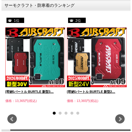
サーモクラフト・防寒着のランキング
1位
2位
[即納]バートル BURTLE 新型3…
[即納]バートル BURTLE 新型2…
防
価格：13,365円(税込)
価格：13,365円(税込)
価