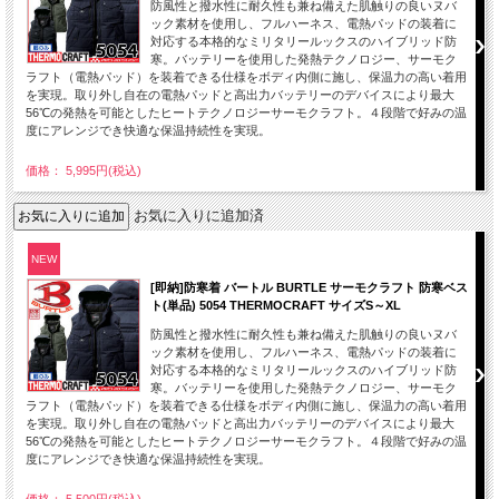
防風性と撥水性に耐久性も兼ね備えた肌触りの良いヌバ
ック素材を使用し、フルハーネス、電熱パッドの装着に
対応する本格的なミリタリールックスのハイブリッド防
寒。バッテリーを使用した発熱テクノロジー、サーモク
ラフト（電熱パッド）を装着できる仕様をボディ内側に施し、保温力の高い着用
を実現。取り外し自在の電熱パッドと高出力バッテリーのデバイスにより最大
56℃の発熱を可能としたヒートテクノロジーサーモクラフト。４段階で好みの温
度にアレンジでき快適な保温持続性を実現。
価格： 5,995円(税込)
お気に入りに追加済
NEW
[即納]防寒着 バートル BURTLE サーモクラフト 防寒ベス
ト(単品) 5054 THERMOCRAFT サイズS～XL
防風性と撥水性に耐久性も兼ね備えた肌触りの良いヌバ
ック素材を使用し、フルハーネス、電熱パッドの装着に
対応する本格的なミリタリールックスのハイブリッド防
寒。バッテリーを使用した発熱テクノロジー、サーモク
ラフト（電熱パッド）を装着できる仕様をボディ内側に施し、保温力の高い着用
を実現。取り外し自在の電熱パッドと高出力バッテリーのデバイスにより最大
56℃の発熱を可能としたヒートテクノロジーサーモクラフト。４段階で好みの温
度にアレンジでき快適な保温持続性を実現。