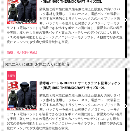
ト(単品) 5050 THERMOCRAFT サイズXXL
防風性と撥水性に耐久性も兼ね備えた肌触りの良いヌバ
ック素材を使用し、フルハーネス、電熱パッドの装着に
対応する本格的なミリタリールックスのハイブリッド防
寒。バッテリーを使用した発熱テクノロジー、サーモク
ラフト（電熱パッド）を装着できる仕様をボディ内側に施し、保温力の高い着用
を実現。取り外し自在の電熱パッドと高出力バッテリーのデバイスにより最大
56℃の発熱を可能としたヒートテクノロジーサーモクラフト。４段階で好みの温
度にアレンジでき快適な保温持続性を実現。
価格： 6,410円(税込)
お気に入りに追加済
NEW
防寒着 バートル BURTLE サーモクラフト 防寒ジャケッ
ト(単品) 5050 THERMOCRAFT サイズS～XL
防風性と撥水性に耐久性も兼ね備えた肌触りの良いヌバ
ック素材を使用し、フルハーネス、電熱パッドの装着に
対応する本格的なミリタリールックスのハイブリッド防
寒。バッテリーを使用した発熱テクノロジー、サーモク
ラフト（電熱パッド）を装着できる仕様をボディ内側に施し、保温力の高い着用
を実現。取り外し自在の電熱パッドと高出力バッテリーのデバイスにより最大
56℃の発熱を可能としたヒートテクノロジーサーモクラフト。４段階で好みの温
度にアレンジでき快適な保温持続性を実現。