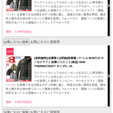
ストリートカジュアルのエッセンスを注入した寒冷期の
ワークシーンを支えるハイスペックアウター。バッテリ
ーを使用した発熱テクノロジー、サーモクラフト（電熱
パッド）を装着できる仕様をボディ内側に施し、保温力の高い着用を実現。撥水
性と耐久性を併せ持つヌバック素材を使用しフルハーネス、電熱パッドの装着に
対応するバートル屈指のハイブリッドアウターです。
価格： 5,346円(税込)
お気に入りに追加済
NEW
[送料無料][在庫限り][即納]防寒着 バートル BURTLE サ
ーモクラフト 防寒ジャケット(単品) 5040
THERMOCRAFT サイズS～XL
ストリートカジュアルのエッセンスを注入した寒冷期の
ワークシーンを支えるハイスペックアウター。バッテリ
ーを使用した発熱テクノロジー、サーモクラフト（電熱
パッド）を装着できる仕様をボディ内側に施し、保温力の高い着用を実現。撥水
性と耐久性を併せ持つヌバック素材を使用しフルハーネス、電熱パッドの装着に
対応するバートル屈指のハイブリッドアウターです。
価格： 4,901円(税込)
お気に入りに追加済