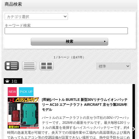
商品検索
キーワード検索
1 / 3ページ
（全47件）
1位
NEW
PICK UP
[即納]バートル BURTLE 新型30Vリチウムイオンバッテ
リー AC10 エアークラフト AIRCRAFT 京セラ製2026年
モデル
バートルのエアークラフトの京セラIT社の30Vパワーバッ
テリーです。2026年の最新モデルです。最大毎秒120リッ
トルの風量を発揮するハイスペックバッテリーです。約4
時間の急速充電が可能です。炎天下での現場作業や工場内の高温環境および屋内
であってもエアコン等の空調設備が設置できない場所では、熱中症予防をはじめ