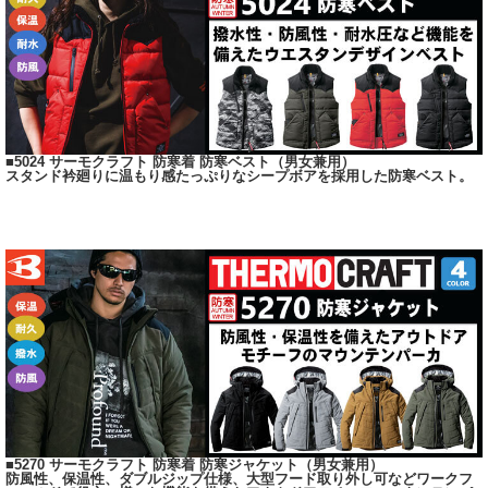
■5024 サーモクラフト 防寒着 防寒ベスト（男女兼用）
スタンド衿廻りに温もり感たっぷりなシープボアを採用した防寒ベスト。
■5270 サーモクラフト 防寒着 防寒ジャケット（男女兼用）
防風性、保温性、ダブルジップ仕様、大型フード取り外し可などワークフ