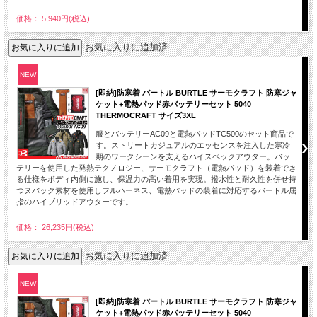
価格： 5,940円(税込)
お気に入りに追加済
NEW
[即納]防寒着 バートル BURTLE サーモクラフト 防寒ジャ
ケット+電熱パッド赤バッテリーセット 5040
THERMOCRAFT サイズ3XL
服とバッテリーAC09と電熱パッドTC500のセット商品で
す。ストリートカジュアルのエッセンスを注入した寒冷
期のワークシーンを支えるハイスペックアウター。バッ
テリーを使用した発熱テクノロジー、サーモクラフト（電熱パッド）を装着でき
る仕様をボディ内側に施し、保温力の高い着用を実現。撥水性と耐久性を併せ持
つヌバック素材を使用しフルハーネス、電熱パッドの装着に対応するバートル屈
指のハイブリッドアウターです。
価格： 26,235円(税込)
お気に入りに追加済
NEW
[即納]防寒着 バートル BURTLE サーモクラフト 防寒ジャ
ケット+電熱パッド赤バッテリーセット 5040