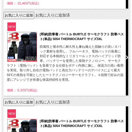
価格： 25,465円(税込)
お気に入りに追加済
NEW
[即納]防寒着 バートル BURTLE サーモクラフト 防寒ベス
ト(単品) 5054 THERMOCRAFT サイズ3XL
防風性と撥水性に耐久性も兼ね備えた肌触りの良いヌバ
ック素材を使用し、フルハーネス、電熱パッドの装着に
対応する本格的なミリタリールックスのハイブリッド防
寒。バッテリーを使用した発熱テクノロジー、サーモク
ラフト（電熱パッド）を装着できる仕様をボディ内側に施し、保温力の高い着用
を実現。取り外し自在の電熱パッドと高出力バッテリーのデバイスにより最大
56℃の発熱を可能としたヒートテクノロジーサーモクラフト。４段階で好みの温
度にアレンジでき快適な保温持続性を実現。
価格： 6,325円(税込)
お気に入りに追加済
NEW
[即納]防寒着 バートル BURTLE サーモクラフト 防寒ベス
ト(単品) 5054 THERMOCRAFT サイズXXL