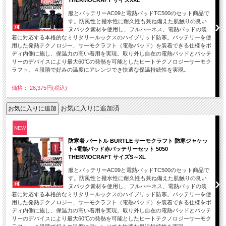
THERMOCRAFT サイズXXL
服とバッテリーAC09と電熱パッドTC500のセット商品で
す。防風性と撥水性に耐久性も兼ね備えた肌触りの良い
ヌバック素材を使用し、フルハーネス、電熱パッドの装
着に対応する本格的なミリタリールックスのハイブリッド防寒。バッテリーを使
用した発熱テクノロジー、サーモクラフト（電熱パッド）を装着できる仕様をボ
ディ内側に施し、保温力の高い着用を実現。取り外し自在の電熱パッドとバッテ
リーのデバイスにより最大60℃の発熱を可能としたヒートテクノロジーサーモク
ラフト。４段階で好みの温度にアレンジでき快適な保温持続性を実現。
価格： 26,375円(税込)
お気に入りに追加済
NEW
防寒着 バートル BURTLE サーモクラフト 防寒ジャケッ
ト+電熱パッド赤バッテリーセット 5050
THERMOCRAFT サイズS～XL
服とバッテリーAC09と電熱パッドTC500のセット商品で
す。防風性と撥水性に耐久性も兼ね備えた肌触りの良い
ヌバック素材を使用し、フルハーネス、電熱パッドの装
着に対応する本格的なミリタリールックスのハイブリッド防寒。バッテリーを使
用した発熱テクノロジー、サーモクラフト（電熱パッド）を装着できる仕様をボ
ディ内側に施し、保温力の高い着用を実現。取り外し自在の電熱パッドとバッテ
リーのデバイスにより最大60℃の発熱を可能としたヒートテクノロジーサーモク