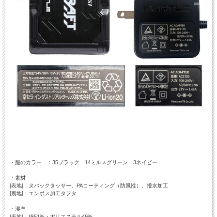
・服のカラー ：35ブラック 14ミルスグリーン 3ネイビー
・素材
[表地]：ヌバックタッサー、PAコーティング（防風性）、撥水加工
[裏地]：エンボス加工タフタ
・混率
[表地]：綿51%・ポリエステル49%