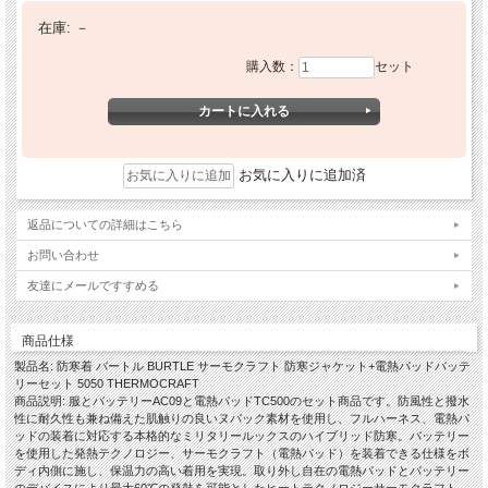
在庫:
－
購入数：
セット
お気に入りに追加済
返品についての詳細はこちら
お問い合わせ
友達にメールですすめる
商品仕様
製品名: 防寒着 バートル BURTLE サーモクラフト 防寒ジャケット+電熱パッドバッテ
リーセット 5050 THERMOCRAFT
商品説明: 服とバッテリーAC09と電熱パッドTC500のセット商品です。防風性と撥水
性に耐久性も兼ね備えた肌触りの良いヌバック素材を使用し、フルハーネス、電熱パ
ッドの装着に対応する本格的なミリタリールックスのハイブリッド防寒。バッテリー
を使用した発熱テクノロジー、サーモクラフト（電熱パッド）を装着できる仕様をボ
ディ内側に施し、保温力の高い着用を実現。取り外し自在の電熱パッドとバッテリー
のデバイスにより最大60℃の発熱を可能としたヒートテクノロジーサーモクラフト。