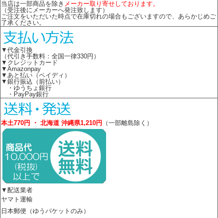
当店は一部商品を除き
メーカー取り寄せしております。
（受注後にメーカーへ発注致します）
ご注文をいただいた時点で在庫切れの場合もございますので、あらかじめご
了承ください。
▼代金引換
（代引き手数料：全国一律330円）
▼クレジットカード
▼Amazonpay
▼あと払い（ペイディ）
▼銀行振込（前払い）
・ゆうちょ銀行
・PayPay銀行
本土770円 ・ 北海道 沖縄県1,210円
（一部離島除く）
▼配送業者
ヤマト運輸
日本郵便（ゆうパケットのみ）