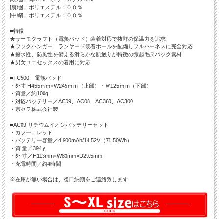
[裏地]：ポリエステル１００％
[中綿]：ポリエステル１００％
■特徴
★サーモクラフト（電熱パッド）装着対応で抜群の保温力を追求
★フックハンガー、ランヤード装着ホールを配備しフルハーネスに完全対応
★撥水性、防風性を備える滑らかな肌触りが特徴の微起毛ヌバック素材
★男女ユニセックスの着用に対応
■TC500 電熱パッド
・外寸 H455ｍｍ×W245ｍｍ（上部）・Ｗ125ｍｍ（下部）
・質量／約100g
・対応バッテリー／AC09、AC08、AC360、AC300
・京セラ株式会社製
■AC09 リチウムイオンバッテリーセット
・カラー：レッド
・バッテリー容量／4,900mAh/14.52V（71.50Wh）
・質 量／394ｇ
・外 寸／H113mm×W83mm×D29.5mm
・充電時間／約4時間
※在庫が無い場合は、後日納期をご連絡致します