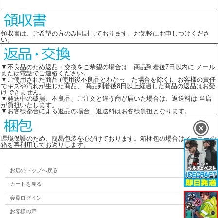
領収書は、ご希望の方のみ同封しております。お気軽にお申しつけくださ
い。
▼不良品のため返品・交換をご希望の場合は 商品到着後7日以内に メール
または電話でご連絡ください。
▼ご使用された商品 (使用後不良品とわかっ た場合を除く)、お客様の責任
でキズや汚れが生じた商品、 商品到着後8日以上経過した商品の返品はお受
けできません。
▼発送中の破損、不良品、ご注文と違う商が届いた場合は、返送料は 当店
が負担いたします。
▼お客様都合による返品の場合、返送料はお客様負担となります。
環境保護のため、簡易包装を心がけております。箱梱包の場合はメーカーの
箱を再利用してお送りします。
お店のトップへ戻る
カートを見る
会員ログイン
お客様の声