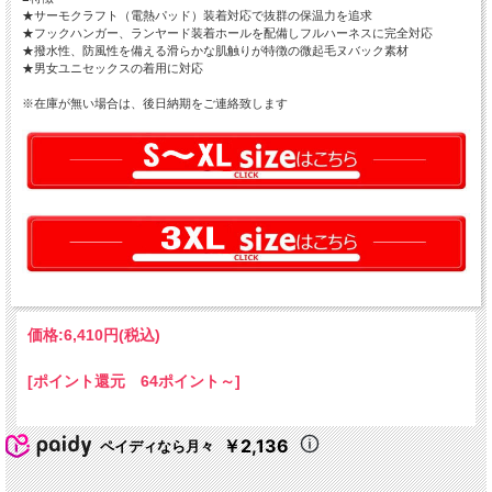
★サーモクラフト（電熱パッド）装着対応で抜群の保温力を追求
★フックハンガー、ランヤード装着ホールを配備しフルハーネスに完全対応
★撥水性、防風性を備える滑らかな肌触りが特徴の微起毛ヌバック素材
★男女ユニセックスの着用に対応
※在庫が無い場合は、後日納期をご連絡致します
価格:
6,410円
(税込)
[ポイント還元 64ポイント～]
￥2,136
ペイディなら月々