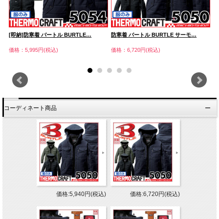
[即納]防寒着 バートル BURTLE…
防寒着 バートル BURTLE サーモ…
防
価格：5,995円(税込)
価格：6,720円(税込)
価
コーディネート商品
価格:5,940円(税込)
価格:6,720円(税込)