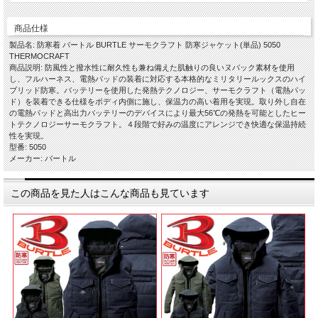
商品仕様
製品名: 防寒着 バートル BURTLE サーモクラフト 防寒ジャケット(単品) 5050
THERMOCRAFT
商品説明: 防風性と撥水性に耐久性も兼ね備えた肌触りの良いヌバック素材を使用
し、フルハーネス、電熱パッドの装着に対応する本格的なミリタリールックスのハイ
ブリッド防寒。バッテリーを使用した発熱テクノロジー、サーモクラフト（電熱パッ
ド）を装着できる仕様をボディ内側に施し、保温力の高い着用を実現。取り外し自在
の電熱パッドと高出力バッテリーのデバイスにより最大56℃の発熱を可能としたヒー
トテクノロジーサーモクラフト。４段階で好みの温度にアレンジでき快適な保温持続
性を実現。
型番: 5050
メーカー: バートル
この商品を見た人はこんな商品も見ています