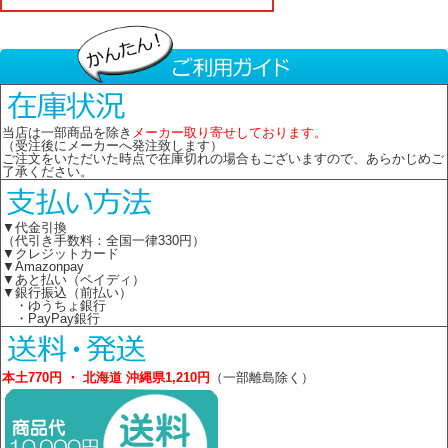
当店は一部商品を除き
メーカー取り寄せしております。
（受注後にメーカーへ発注致します）
ご注文をいただいた時点で在庫切れの場合もございますので、あらかじめご
了承ください。
▼代金引換
（代引き手数料：全国一律330円）
▼クレジットカード
▼Amazonpay
▼あと払い（ペイディ）
▼銀行振込（前払い）
・ゆうちょ銀行
・PayPay銀行
本土770円 ・ 北海道 沖縄県1,210円
（一部離島除く）