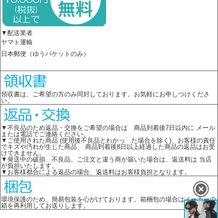
▼配送業者
ヤマト運輸
日本郵便（ゆうパケットのみ）
領収書は、ご希望の方のみ同封しております。お気軽にお申しつけくださ
い。
▼不良品のため返品・交換をご希望の場合は 商品到着後7日以内に メール
または電話でご連絡ください。
▼ご使用された商品 (使用後不良品とわかっ た場合を除く)、お客様の責任
でキズや汚れが生じた商品、 商品到着後8日以上経過した商品の返品はお受
けできません。
▼発送中の破損、不良品、ご注文と違う商が届いた場合は、返送料は 当店
が負担いたします。
▼お客様都合による返品の場合、返送料はお客様負担となります。
環境保護のため、簡易包装を心がけております。箱梱包の場合はメーカーの
箱を再利用してお送りします。