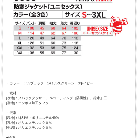
・カラー ：35ブラック 14ミルスグリーン 3ネイビー
・素材
[表地]：ヌバックタッサー、PAコーティング（防風性）、撥水加工
[裏地]：エンボス加工タフタ
・混率
[表地]：綿51%・ポリエステル49%
[裏地]：ポリエステル１００％
[中綿]：ポリエステル１００％
■特徴