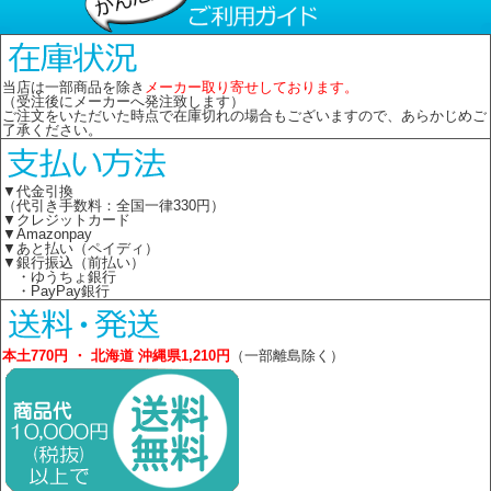
当店は一部商品を除き
メーカー取り寄せしております。
（受注後にメーカーへ発注致します）
ご注文をいただいた時点で在庫切れの場合もございますので、あらかじめご
了承ください。
▼代金引換
（代引き手数料：全国一律330円）
▼クレジットカード
▼Amazonpay
▼あと払い（ペイディ）
▼銀行振込（前払い）
・ゆうちょ銀行
・PayPay銀行
本土770円 ・ 北海道 沖縄県1,210円
（一部離島除く）