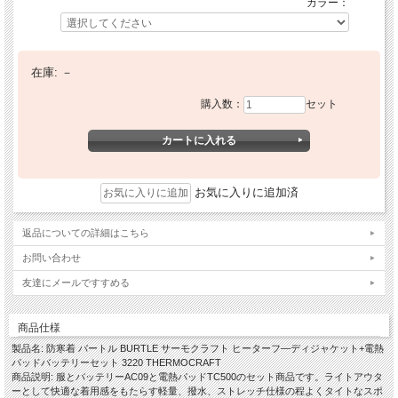
カラー：
在庫:
－
購入数：
セット
お気に入りに追加済
返品についての詳細はこちら
お問い合わせ
友達にメールですすめる
商品仕様
製品名: 防寒着 バートル BURTLE サーモクラフト ヒーターフ―ディジャケット+電熱
パッドバッテリーセット 3220 THERMOCRAFT
商品説明: 服とバッテリーAC09と電熱パッドTC500のセット商品です。ライトアウタ
ーとして快適な着用感をもたらす軽量、撥水、ストレッチ仕様の程よくタイトなスポ