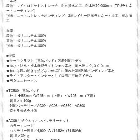
・素材
表地：マイクロドットストレッチ、耐久撥水加工、耐水圧10,000mm（TPUラミネ
ートコーティング）
別布：ニットストレッチボンディング、3層レイヤー防風ラミネート加工、撥水加
工
混率
表地：ポリエステル100%
裏地：ポリエステル100%
別布：ポリエステル100%
■特徴
★サーモクラフト（電熱パッド）装着対応モデル
★防水・防風・撥水機能ライトシェル素材（耐水圧１０,０００mm）
★袖には腕の動きを妨げない伸縮性に優れた3層防風ボンディング素材
★ライトアウター・インナーとして両着用可能アイテム
★男女ユニセックス
■TC500 電熱パッド
・外寸 H455ｍｍ×W245ｍｍ（上部）・Ｗ125ｍｍ（下部）
・質量／約100g
・対応バッテリー／AC09、AC08、AC360、AC300
・京セラ株式会社製
■AC09 リチウムイオンバッテリーセット
・カラー：レッド
・バッテリー容量／4,900mAh/14.52V（71.50Wh）
・質 量／394ｇ