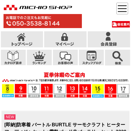
NEW
[即納]防寒着 バートル BURTLE サーモクラフト ヒーター