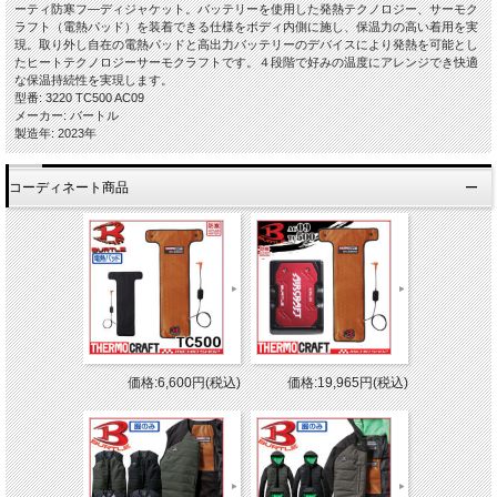
ーティ防寒フ―ディジャケット。バッテリーを使用した発熱テクノロジー、サーモク
ラフト（電熱パッド）を装着できる仕様をボディ内側に施し、保温力の高い着用を実
現。取り外し自在の電熱パッドと高出力バッテリーのデバイスにより発熱を可能とし
たヒートテクノロジーサーモクラフトです。４段階で好みの温度にアレンジでき快適
な保温持続性を実現します。
型番: 3220 TC500 AC09
メーカー: バートル
製造年: 2023年
コーディネート商品
価格:6,600円(税込)
価格:19,965円(税込)