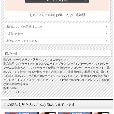
お気に入りに追加済
返品についての詳細はこちら
お問い合わせ
友達にメールですすめる
商品仕様
製品名: サーモクラフト防寒ベスト（ユニセックス）
商品説明: ストリートカジュアルなムードをプラスしたヴィンテージテイストのワー
クデニム防寒ベスト。バッテリーを使用した発熱テクノロジー、サーモクラフト（電
熱パッド）を装着できる仕様をボディ内側に施し、保温力の高い着用を実現。取り外
し自在の電熱パッドと高出力19Vバッテリーのデバイスにより最大56℃の発熱を可能
としたヒートテクノロジーサーモクラフト。４段階で好みの温度にアレンジでき快適
な保温持続性を実現。
型番: 5004
メーカー: バートル
この商品を見た人はこんな商品も見ています