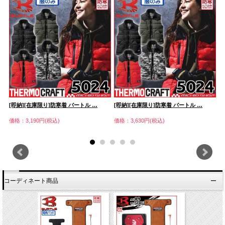
[即納][在庫限り]防寒着 バートル …
[即納][在庫限り]防寒着 バートル …
[
価格：3,190円(税込)
価格：3,630円(税込)
価
コーディネート商品