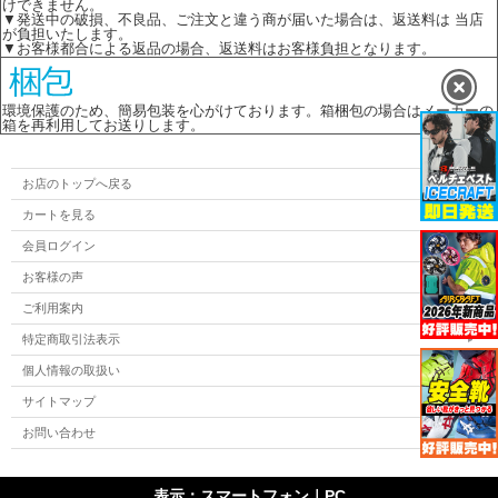
けできません。
▼発送中の破損、不良品、ご注文と違う商が届いた場合は、返送料は 当店
が負担いたします。
▼お客様都合による返品の場合、返送料はお客様負担となります。
環境保護のため、簡易包装を心がけております。箱梱包の場合はメーカーの
箱を再利用してお送りします。
お店のトップへ戻る
カートを見る
会員ログイン
お客様の声
ご利用案内
特定商取引法表示
個人情報の取扱い
サイトマップ
お問い合わせ
表示：スマートフォン｜
PC