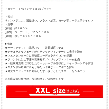
・カラー ：45インディゴ 35ブラック
・素材
９オンスデニム、製品洗い、ブラスト加工、ヨーク部コーデュラナイロン
・混率
[表地]：綿１００％
[別布]：コーデュラナイロン１００％
[裏地]：ポリエステル１００％
■特徴
★サーモクラフト（電熱パット）装着対応モデル
★ナチュラルなフェードがクラシックヴィンテージな表情を演出
★ウエスタンヨークに高強度コーデュラナイロンを採用
★フロントには上下開閉出来るダブルジップファスナーを配備
★一般家庭洗濯に対応したウォッシャブル仕様によりイージーケアを実現
★スタンド衿廻りに温もり感たっぷりなシープボアを採用
★男女ユニセックスに対応したすっきりとしたスマートなシルエット
※在庫が無い場合は、後日納期をご連絡致します