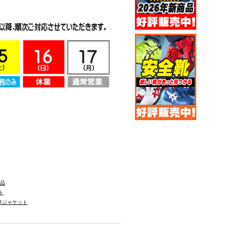
単品
ト
防寒ジャケット