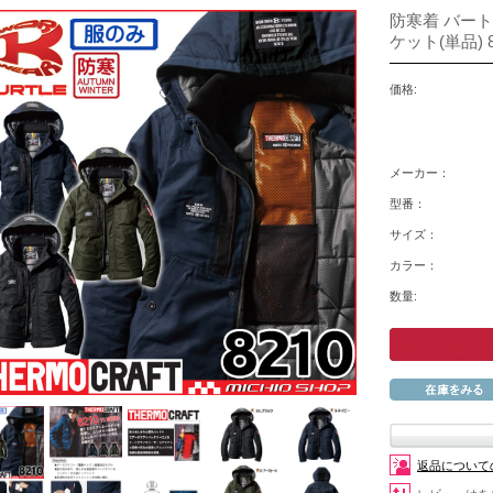
防寒着 バート
ケット(単品) 8
価格:
メーカー：
型番：
サイズ：
カラー：
数量:
返品について