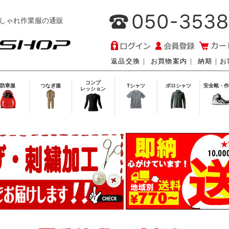
しゃれ作業服の通販
返品交換
｜
お買物案内
｜
納期
｜
お
コンプ
防寒服
つなぎ服
Tシャツ
ポロシャツ
安全靴・作
レッション