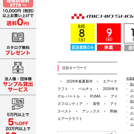
注目キーワード
作業
2026年春夏新作
エアーク
防
ラフト
ペルチェ
2026年モ
メ
メ
デル バートル
PUMA
アイ
防
ズフロンティア
寅壱
アイ
メ
スベスト
アシックス
即納
メ
エアークラフト
メ
メ