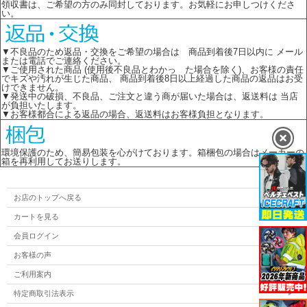
領収書は、ご希望の方のみ同封しております。お気軽にお申しつけくださ
い。
▼不良品のため返品・交換をご希望の場合は 商品到着後7日以内に メール
または電話でご連絡ください。
▼ご使用された商品 (使用後不良品とわかっ た場合を除く)、お客様の責任
でキズや汚れが生じた商品、 商品到着後8日以上経過した商品の返品はお受
けできません。
▼発送中の破損、不良品、ご注文と違う商が届いた場合は、返送料は 当店
が負担いたします。
▼お客様都合による返品の場合、返送料はお客様負担となります。
環境保護のため、簡易包装を心がけております。箱梱包の場合はメーカーの
箱を再利用してお送りします。
お店のトップへ戻る
カートを見る
会員ログイン
お客様の声
ご利用案内
特定商取引法表示