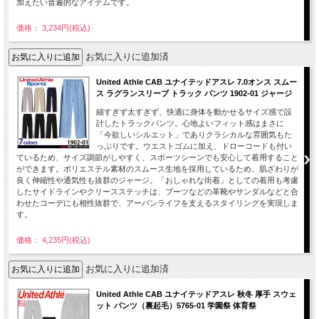
加えたい普遍的なアイテムです。
価格： 3,234円(税込)
お気に入りに追加済
United Athle CAB ユナイテッドアスレ 7.0オンス スムー
ス ラグランスリーブ トラック パンツ 1902-01 ジャージ
細すぎず太すぎず、快適に身体を動かせるサイズ感で設
計したトラックパンツ。心地よいフィット感はまさに
「今欲しいシルエット」でありクラシカルな雰囲気もた
っぷりです。ウエストゴムに加え、ドローコードも付い
ているため、サイズ調節がしやすく、スポーツシーンでも安心して着用すること
ができます。ポリエステル素材のスムース生地を採用しているため、肌ざわりが
良く伸縮性や通気性も抜群のジャージ。「おしゃれな街着」としての着用も考慮
したサイドラインやクリースステッチは、ブーツなどの革靴やサンダルなどと合
わせたコーデにも相性抜群で、アーバンライフを支えるスタイリングを実現しま
す。
価格： 4,235円(税込)
お気に入りに追加済
United Athle CAB ユナイテッドアスレ 秋冬 厚手 スウェ
ット パンツ（裏起毛）5765-01 学園祭 体育祭