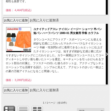
相性も抜群です。
価格： 4,464円(税込)
お気に入りに追加済
ユナイテッドアスレ ナイロン イージー ショーツ 半パン
短パン ハーフパンツ 1880-01 男女兼用 学祭 カラフル
タウンユースにアウトドア・スポーツシーンにも使える
絶妙な丈感にこだわったマルチパーパスなナイロンショ
ーツ 年齢・性別問わずに着用できるシルエットに仕上げ
たナイロンショーツは、短すぎず絶妙な丈感と横に広が
りすぎないサイジングにこだわりました。カラー展開はタウンユースとしてコー
ディネートしやすい落ち着いたトーンを選定。キーチェーンを引っかけられるフ
ロント部分の付属と、ファスナーの付いた後ろポケットは、アクティブなシチュ
エーションでも活躍する設計。シンプルに見えて、アクセントのきいた一枚はこ
の夏の万能アイテムになること間違いなし。
価格： 3,289円(税込)
お気に入りに追加済
1 / 1ページ
（全10件）