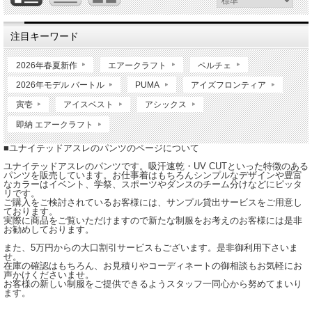
注目キーワード
2026年春夏新作
エアークラフト
ペルチェ
2026年モデル バートル
PUMA
アイズフロンティア
寅壱
アイスベスト
アシックス
即納 エアークラフト
■ユナイテッドアスレのパンツのページについて
ユナイテッドアスレのパンツです。吸汗速乾・UV CUTといった特徴のある
パンツを販売しています。お仕事着はもちろんシンプルなデザインや豊富
なカラーはイベント、学祭、スポーツやダンスのチーム分けなどにピッタ
リです。
ご購入をご検討されているお客様には、サンプル貸出サービスをご用意し
ております。
実際に商品をご覧いただけますので新たな制服をお考えのお客様には是非
お勧めしております。
また、5万円からの大口割引サービスもございます。是非御利用下さいま
せ。
在庫の確認はもちろん、お見積りやコーディネートの御相談もお気軽にお
声かけくださいませ。
お客様の新しい制服をご提供できるようスタッフ一同心から努めてまいり
ます。