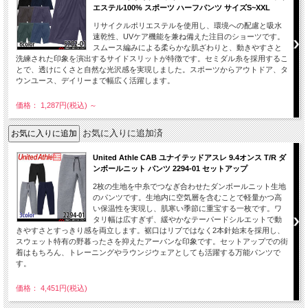
エステル100% スポーツ ハーフパンツ サイズS~XXL
リサイクルポリエステルを使用し、環境への配慮と吸水
速乾性、UVケア機能を兼ね備えた注目のショーツです。
スムース編みによる柔らかな肌ざわりと、動きやすさと
洗練された印象を演出するサイドスリットが特徴です。セミダル糸を採用するこ
とで、透けにくさと自然な光沢感を実現しました。スポーツからアウトドア、タ
ウンユース、デイリーまで幅広く活躍します。
価格： 1,287円(税込)
～
お気に入りに追加済
United Athle CAB ユナイテッドアスレ 9.4オンス T/R ダ
ンボールニット パンツ 2294-01 セットアップ
2枚の生地を中糸でつなぎ合わせたダンボールニット生地
のパンツです。生地内に空気層を含むことで軽量かつ高
い保温性を実現し、肌寒い季節に重宝する一枚です。ワ
タリ幅は広すぎず、緩やかなテーパードシルエットで動
きやすさとすっきり感を両立します。裾口はリブではなく2本針始末を採用し、
スウェット特有の野暮ったさを抑えたアーバンな印象です。セットアップでの街
着はもちろん、トレーニングやラウンジウェアとしても活躍する万能パンツで
す。
価格： 4,451円(税込)