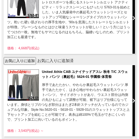
レトロスポーツを感じるストレートシルエット アクティ
ビティ・リラックスシーンにもぴったり 5763-01を始めと
した、いま人気爆発中の裏起毛スウェットシリーズとセ
ットアップ可能なシャーリングタイプのスウェットパン
ツ。乾いた硬い肌ざわりの厚手生地や、'90sを意識したストレートなシルエット
が特徴。プレーンなものとはひと味違うスウェットが欲しい！という方にはうっ
てつけの一枚。無地でもサマになるのはもちろん、脇縫いなしのため、プリント
加工にも最適です。
価格： 4,668円(税込)
お気に入りに追加済
United Athle CAB ユナイテッドアスレ 秋冬 T/C スウェ
ット パンツ（裏起毛）5624-01 学園祭 体育祭
厚手であたたかい、やわらか裏起毛スウェットパンツ 厚
手であたたかく、はき心地がやわらかい裏起毛スウェッ
トパンツ。 サイドポケットがあり、ウエスト部分は内側
の丸ひもによって調整が可能、裾下はリブ仕様になって
います。身頃とリブのつなぎ部分はまたぎ2本針ステッチが入っているのでカジ
ュアルな印象。Style No.5620-01・5618-01・5928-01のスウェットトップスと上
下セットアップを組むことが可能です。表糸は綿100%で毛玉ができにくいの
で、プリント加工に向いているのもポイント。
価格： 3,540円(税込)
～