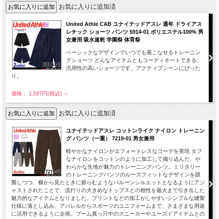
お気に入りに追加済
United Athle CAB ユナイテッドアスレ 通年 ドライアス
レチック ショーツ パンツ 5914-01 ポリエステル100% 男
女兼用 吸水速乾 学園祭 体育祭
ベーシックなデザインでいつでも着こなせるトレーニン
グショーツ どんなアイテムともコーディネートできる、
汎用性の高いショーツです。アクティブシーンにぴった
り。
価格： 1,587円(税込)
～
お気に入りに追加済
ユナイテッドアスレ コットンライク ナイロン トレーニン
グ パンツ（一重） 7219-01 男女兼用
軽やかなナイロンがエフォートレスなコーデを実現 タフ
なナイロンをコットンのように加工して織り込んだ、や
わらかな生地が魅力のトレーニングパンツ。ミリタリー
のトレーニングパンツのルーズフィットなデザインを踏
襲しつつ、横から見たときに膨らむようなバルーンシルエットとなるようにアジ
ャストされたことで、流行りの大きめなトップスとの相性を最大まで引き出した
魅力的なアイテムとなりました。プリントなどの加工がしやすいシンプルな縫製
仕様に落とし込み、アパレルからスポーツのユニフォームまで、さまざまな用途
に活用できるように企画。ブーム真っ只中のスニーカーやユーズドアイテムとの