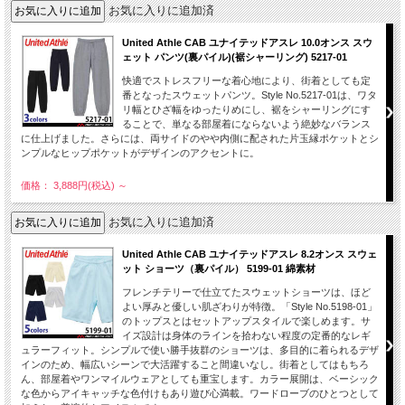
お気に入りに追加済
United Athle CAB ユナイテッドアスレ 10.0オンス スウ
ェット パンツ(裏パイル)(裾シャーリング) 5217-01
快適でストレスフリーな着心地により、街着としても定
番となったスウェットパンツ。Style No.5217-01は、ワタ
リ幅とひざ幅をゆったりめにし、裾をシャーリングにす
ることで、単なる部屋着にならないよう絶妙なバランス
に仕上げました。さらには、両サイドのやや内側に配された片玉縁ポケットとシ
ンプルなヒップポケットがデザインのアクセントに。
価格： 3,888円(税込)
～
お気に入りに追加済
United Athle CAB ユナイテッドアスレ 8.2オンス スウェ
ット ショーツ（裏パイル） 5199-01 綿素材
フレンチテリーで仕立てたスウェットショーツは、ほど
よい厚みと優しい肌ざわりが特徴。「Style No.5198-01」
のトップスとはセットアップスタイルで楽しめます。サ
イズ設計は身体のラインを拾わない程度の定番的なレギ
ュラーフィット。シンプルで使い勝手抜群のショーツは、多目的に着られるデザ
インのため、幅広いシーンで大活躍すること間違いなし。街着としてはもちろ
ん、部屋着やワンマイルウェアとしても重宝します。カラー展開は、ベーシック
な色からアイキャッチな色付けもあり遊び心満載。ワードローブのひとつとして