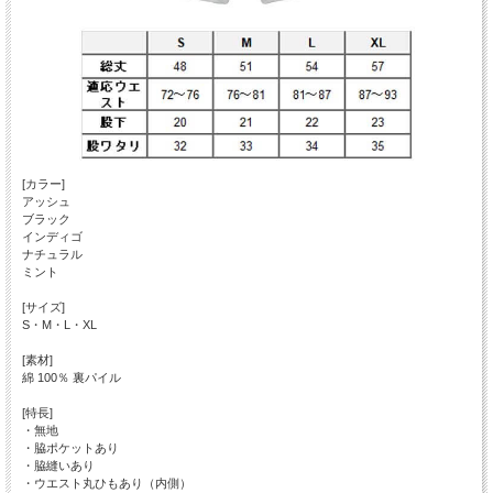
[カラー]
アッシュ
ブラック
インディゴ
ナチュラル
ミント
[サイズ]
S・M・L・XL
[素材]
綿 100％ 裏パイル
[特長]
・無地
・脇ポケットあり
・脇縫いあり
・ウエスト丸ひもあり（内側）