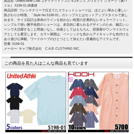
製品名: United Athle CAB ユナイテッドアスレ 8.2オンス スウェット ショーツ（裏パ
イル） 5199-01 綿素材
商品説明: フレンチテリーで仕立てたスウェットショーツは、ほどよい厚みと優しい
肌ざわりが特徴。「Style No.5198-01」のトップスとはセットアップスタイルで楽し
めます。サイズ設計は身体のラインを拾わない程度の定番的なレギュラーフィット。
シンプルで使い勝手抜群のショーツは、多目的に着られるデザインのため、幅広いシ
ーンで大活躍すること間違いなし。街着としてはもちろん、部屋着やワンマイルウェ
アとしても重宝します。カラー展開は、ベーシックな色からアイキャッチな色付けも
あり遊び心満載。ワードローブのひとつとして加えたい普遍的なアイテムです。
型番: 5199-01
メーカー: キャブ株式会社 C.A.B. CLOTHING INC.
この商品を見た人はこんな商品も見ています