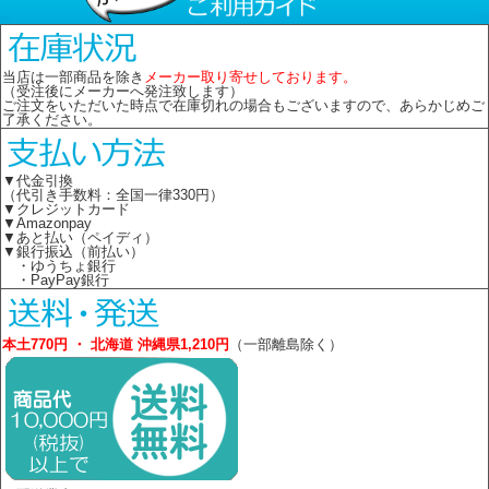
当店は一部商品を除き
メーカー取り寄せしております。
（受注後にメーカーへ発注致します）
ご注文をいただいた時点で在庫切れの場合もございますので、あらかじめご
了承ください。
▼代金引換
（代引き手数料：全国一律330円）
▼クレジットカード
▼Amazonpay
▼あと払い（ペイディ）
▼銀行振込（前払い）
・ゆうちょ銀行
・PayPay銀行
本土770円 ・ 北海道 沖縄県1,210円
（一部離島除く）