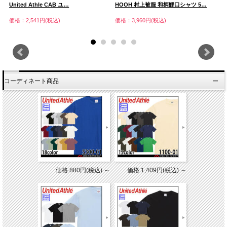
United Athle CAB ユ…
HOOH 村上被服 和柄鯉口シャツ 5…
U
価格：2,541円(税込)
価格：3,960円(税込)
価
コーディネート商品
価格:880円(税込)
～
価格:1,409円(税込)
～