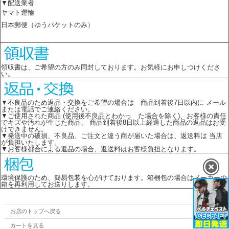
▼配送業者
ヤマト運輸
日本郵便（ゆうパケットのみ）
領収書は、ご希望の方のみ同封しております。お気軽にお申しつけくださ
い。
▼不良品のため返品・交換をご希望の場合は 商品到着後7日以内に メール
または電話でご連絡ください。
▼ご使用された商品 (使用後不良品とわかっ た場合を除く)、お客様の責任
でキズや汚れが生じた商品、 商品到着後8日以上経過した商品の返品はお受
けできません。
▼発送中の破損、不良品、ご注文と違う商が届いた場合は、返送料は 当店
が負担いたします。
▼お客様都合による返品の場合、返送料はお客様負担となります。
環境保護のため、簡易包装を心がけております。箱梱包の場合はメーカーの
箱を再利用してお送りします。
お店のトップへ戻る
カートを見る