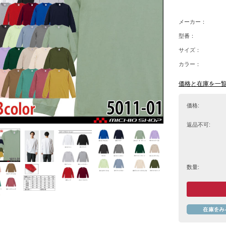
メーカー：
型番：
サイズ：
カラー：
価格と在庫を一
価格:
返品不可:
数量: