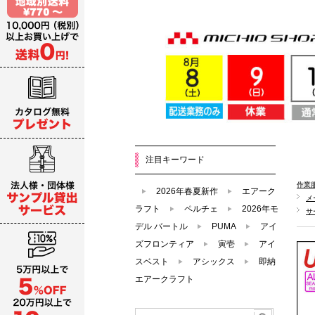
注目キーワード
作業
2026年春夏新作
エアーク
メ
ラフト
ペルチェ
2026年モ
サ
デル バートル
PUMA
アイ
ズフロンティア
寅壱
アイ
スベスト
アシックス
即納
エアークラフト