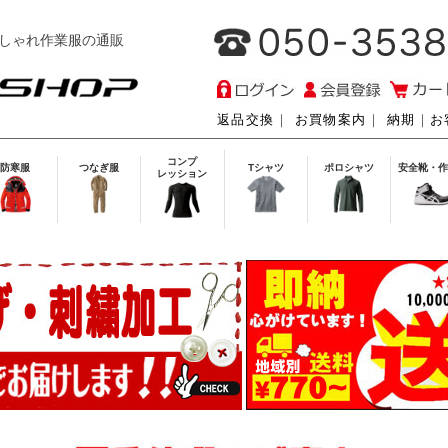
しゃれ作業服の通販
返品交換
｜
お買物案内
｜
納期
｜
お
コンプ
防寒服
つなぎ服
Tシャツ
ポロシャツ
安全靴・作
レッション