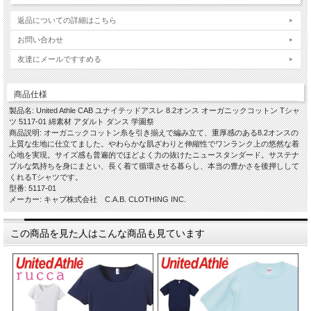
返品についての詳細はこちら
お問い合わせ
友達にメールですすめる
商品仕様
製品名: United Athle CAB ユナイテッドアスレ 8.2オンス オーガニックコットン Tシャ
ツ 5117-01 綿素材 アダルト ダンス 学園祭
商品説明: オーガニックコットン糸を引き揃えで編み立て、重厚感のある8.2オンスの
上質な生地に仕立てました。やわらかな肌ざわりと伸縮性でワンランク上の悠然な着
心地を実現。サイズ感も普遍的でほどよく力の抜けたニュースタンダード。サステナ
ブルな気持ちを身にまとい、長く着て循環させる暮らし、本当の豊かさを後押しして
くれるTシャツです。
型番: 5117-01
メーカー: キャブ株式会社 C.A.B. CLOTHING INC.
この商品を見た人はこんな商品も見ています