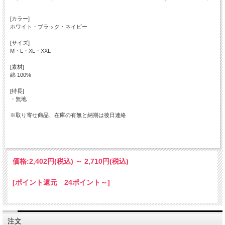
[カラー]
ホワイト・ブラック・ネイビー
[サイズ]
M・L・XL・XXL
[素材]
綿 100%
[特長]
・無地
※取り寄せ商品、在庫の有無と納期は後日連絡
価格:
2,402円
(税込)
～
2,710円
(税込)
[ポイント還元 24ポイント～]
注文