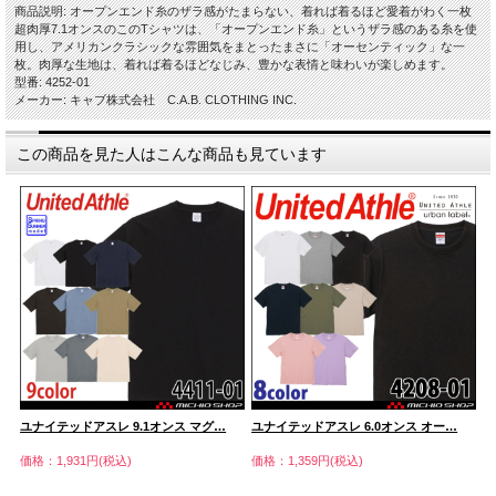
商品説明: オープンエンド糸のザラ感がたまらない、着れば着るほど愛着がわく一枚
超肉厚7.1オンスのこのTシャツは、「オープンエンド糸」というザラ感のある糸を使
用し、アメリカンクラシックな雰囲気をまとったまさに「オーセンティック」な一
枚。肉厚な生地は、着れば着るほどなじみ、豊かな表情と味わいが楽しめます。
型番: 4252-01
メーカー: キャブ株式会社 C.A.B. CLOTHING INC.
この商品を見た人はこんな商品も見ています
ユナイテッドアスレ 9.1オンス マグ…
ユナイテッドアスレ 6.0オンス オー…
ユ
価格：1,931円(税込)
価格：1,359円(税込)
価