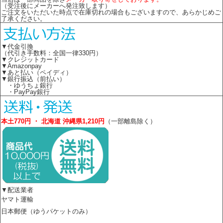
（受注後にメーカーへ発注致します）
ご注文をいただいた時点で在庫切れの場合もございますので、あらかじめご
了承ください。
▼代金引換
（代引き手数料：全国一律330円）
▼クレジットカード
▼Amazonpay
▼あと払い（ペイディ）
▼銀行振込（前払い）
・ゆうちょ銀行
・PayPay銀行
本土770円 ・ 北海道 沖縄県1,210円
（一部離島除く）
▼配送業者
ヤマト運輸
日本郵便（ゆうパケットのみ）