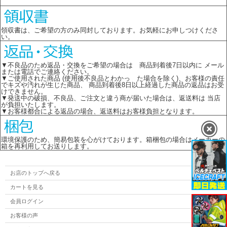
領収書は、ご希望の方のみ同封しております。お気軽にお申しつけくださ
い。
▼不良品のため返品・交換をご希望の場合は 商品到着後7日以内に メール
または電話でご連絡ください。
▼ご使用された商品 (使用後不良品とわかっ た場合を除く)、お客様の責任
でキズや汚れが生じた商品、 商品到着後8日以上経過した商品の返品はお受
けできません。
▼発送中の破損、不良品、ご注文と違う商が届いた場合は、返送料は 当店
が負担いたします。
▼お客様都合による返品の場合、返送料はお客様負担となります。
環境保護のため、簡易包装を心がけております。箱梱包の場合はメーカーの
箱を再利用してお送りします。
お店のトップへ戻る
カートを見る
会員ログイン
お客様の声