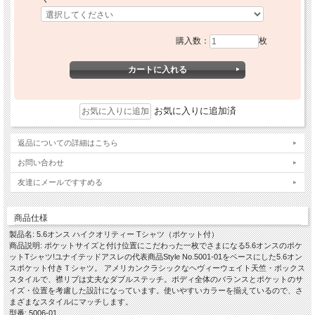
購入数：
枚
お気に入りに追加済
返品についての詳細はこちら
お問い合わせ
友達にメールですすめる
商品仕様
製品名: 5.6オンス ハイクオリティー Tシャツ（ポケット付）
商品説明: ポケットサイズと付け位置にこだわった一枚でさまになる5.6オンスのポケ
ットTシャツ!ユナイテッドアスレの代表商品Style No.5001-01をベースにした5.6オン
スポケット付きＴシャツ。 アメリカンクラシックなヘヴィーウェイト天竺・ボックス
スタイルで、襟リブは丈夫なダブルステッチ。ボディ全体のバランスとポケットのサ
イズ・位置を考慮した設計になっています。使いやすいカラーを揃えているので、さ
まざまなスタイルにマッチします。
型番: 5006-01