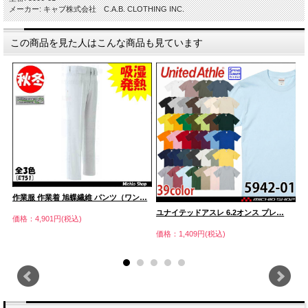
メーカー: キャブ株式会社 C.A.B. CLOTHING INC.
この商品を見た人はこんな商品も見ています
作業服 作業着 旭蝶繊維 パンツ（ワン…
ユナイテッドアスレ 6.2オンス プレ…
U
価格：4,901円(税込)
価格：1,409円(税込)
価