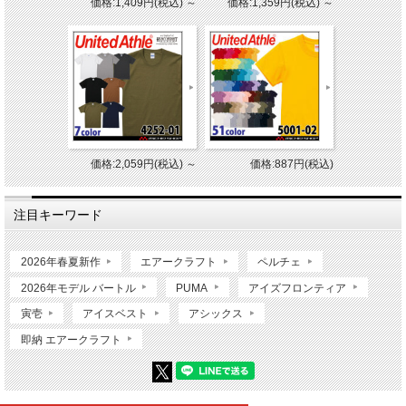
価格:1,409円(税込)
～
価格:1,359円(税込)
～
価格:2,059円(税込)
～
価格:887円(税込)
注目キーワード
2026年春夏新作
エアークラフト
ペルチェ
2026年モデル バートル
PUMA
アイズフロンティア
寅壱
アイスベスト
アシックス
即納 エアークラフト