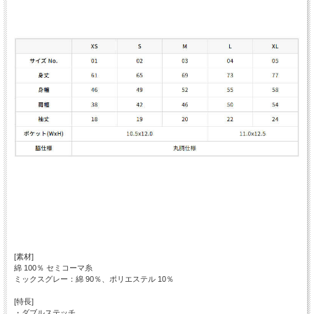
[素材]
綿 100％ セミコーマ糸
ミックスグレー：綿 90％、ポリエステル 10％
[特長]
・ダブルステッチ