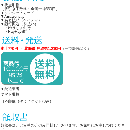
▼代金引換
（代引き手数料：全国一律330円）
▼クレジットカード
▼Amazonpay
▼あと払い（ペイディ）
▼銀行振込（前払い）
・ゆうちょ銀行
・PayPay銀行
本土770円 ・ 北海道 沖縄県1,210円
（一部離島除く）
▼配送業者
ヤマト運輸
日本郵便（ゆうパケットのみ）
領収書は、ご希望の方のみ同封しております。お気軽にお申しつけくださ
い。