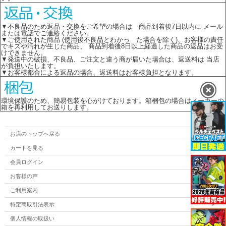
▼不良品のため返品・交換をご希望の場合は 商品到着後7日以内に メール
または電話でご連絡ください。
▼ご使用された商品 (使用後不良品とわかっ た場合を除く)、お客様の責任
でキズや汚れが生じた商品、 商品到着後8日以上経過した商品の返品はお受
けできません。
▼発送中の破損、不良品、ご注文と違う商が届いた場合は、返送料は 当店
が負担いたします。
▼お客様都合による返品の場合、返送料はお客様負担となります。
環境保護のため、簡易包装を心がけております。箱梱包の場合はメーカーの
箱を再利用してお送りします。
お店のトップへ戻る
カートを見る
会員ログイン
お客様の声
ご利用案内
特定商取引法表示
個人情報の取扱い