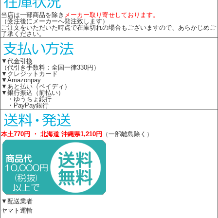
当店は一部商品を除き
メーカー取り寄せしております。
（受注後にメーカーへ発注致します）
ご注文をいただいた時点で在庫切れの場合もございますので、あらかじめご
了承ください。
▼代金引換
（代引き手数料：全国一律330円）
▼クレジットカード
▼Amazonpay
▼あと払い（ペイディ）
▼銀行振込（前払い）
・ゆうちょ銀行
・PayPay銀行
本土770円 ・ 北海道 沖縄県1,210円
（一部離島除く）
▼配送業者
ヤマト運輸