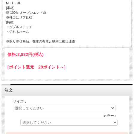
M・L・XL
[素材]
綿 100％ オープンエンド糸
※袖口はリブ仕様
[特徴]
・ダブルステッチ
・切れるネーム
※取り寄せ商品、在庫の有無と納期は後日連絡
価格:
2,932円
(税込)
[ポイント還元 29ポイント～]
注文
サイズ：
カラー：