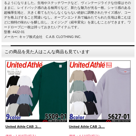
るようになりました。生地やステッチワークなど、ヴィンテージライクな仕様はその
ままに、レイドバック感のある袖周りなど、新たな魅力が光る一枚。シャリ感のある
超極厚生地と、大きく着てもだらしなくならない絶妙に調整されたサイズ感が、コー
デを格上げすること間違いなし。オープンエンド糸で編みたてられた生地は着こむほ
どに独特の味わいを醸し出し、エイジング（経年変化）を楽しむことができます。ワ
ードローブに一枚は持っておきたいアイテムです。
型番: 4422-01
メーカー: キャブ株式会社 C.A.B. CLOTHING INC.
この商品を見た人はこんな商品も見ています
United Athle CAB ユ…
United Athle CAB ユ…
ユ
価格：1,816円(税込)
価格：4,110円(税込)
価