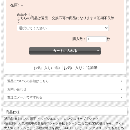
在庫:
－
返品不可:
こちらの商品は返品・交換不可の商品になります※初期不良除
く
購入数：
枚
お気に入りに追加済
返品についての詳細はこちら
お問い合わせ
友達にメールですすめる
商品仕様
製品名: 9.1オンス 厚手 ビッグシルエット ロングスリーブ Tシャツ
商品説明: 人気沸騰中の超極厚Tシャツを秋冬シーンにも 2021SSの登場から、早くも
大人気アイテムとして不動の地位を得た「4411-01」が、ロングスリーブでも楽しめ