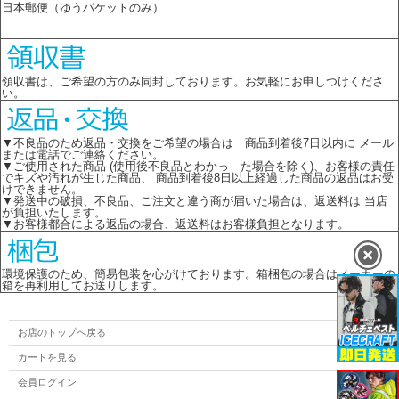
日本郵便（ゆうパケットのみ）
領収書は、ご希望の方のみ同封しております。お気軽にお申しつけくださ
い。
▼不良品のため返品・交換をご希望の場合は 商品到着後7日以内に メール
または電話でご連絡ください。
▼ご使用された商品 (使用後不良品とわかっ た場合を除く)、お客様の責任
でキズや汚れが生じた商品、 商品到着後8日以上経過した商品の返品はお受
けできません。
▼発送中の破損、不良品、ご注文と違う商が届いた場合は、返送料は 当店
が負担いたします。
▼お客様都合による返品の場合、返送料はお客様負担となります。
環境保護のため、簡易包装を心がけております。箱梱包の場合はメーカーの
箱を再利用してお送りします。
お店のトップへ戻る
カートを見る
会員ログイン