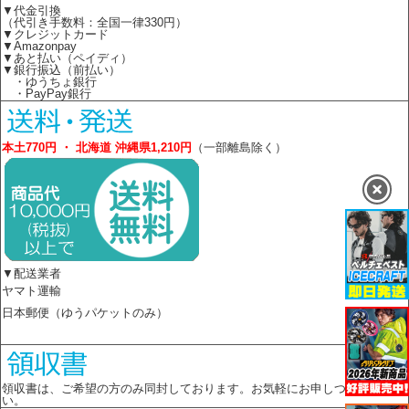
▼代金引換
（代引き手数料：全国一律330円）
▼クレジットカード
▼Amazonpay
▼あと払い（ペイディ）
▼銀行振込（前払い）
・ゆうちょ銀行
・PayPay銀行
本土770円 ・ 北海道 沖縄県1,210円
（一部離島除く）
▼配送業者
ヤマト運輸
日本郵便（ゆうパケットのみ）
領収書は、ご希望の方のみ同封しております。お気軽にお申しつけくださ
い。