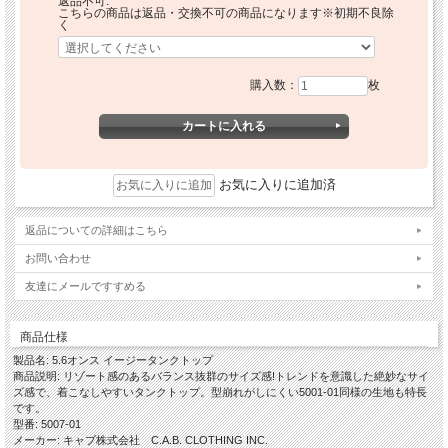
返品不可:
こちらの商品は返品・交換不可の商品になります※初期不良除
く
購入数：
枚
お気に入りに追加済
返品についての詳細はこちら
お問い合わせ
友達にメールですすめる
商品仕様
製品名: 5.6オンス イージータンクトップ
商品説明: リゾート感のあるバランス抜群のサイズ感!トレンドを意識した絶妙なサイ
ズ感で、着こなしやすいタンクトップ。型崩れがしにくい5001-01同様の生地も特長
です。
型番: 5007-01
メーカー: キャブ株式会社 C.A.B. CLOTHING INC.