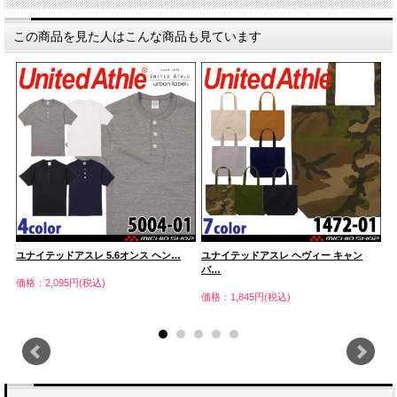
この商品を見た人はこんな商品も見ています
ユナイテッドアスレ 5.6オンス ヘン…
ユナイテッドアスレ ヘヴィー キャン
ユ
バ…
…
価格：2,095円(税込)
価格：1,845円(税込)
価