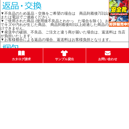
▼不良品のため返品・交換をご希望の場合は 商品到着後7日以内に メール
または電話でご連絡ください。
▼ご使用された商品 (使用後不良品とわかっ た場合を除く)、お客様の責任
でキズや汚れが生じた商品、 商品到着後8日以上経過した商品の返品はお受
けできません。
▼発送中の破損、不良品、ご注文と違う商が届いた場合は、返送料は 当店
が負担いたします。
▼お客様都合による返品の場合、返送料はお客様負担となります。
環境保護のため、簡易包装を心がけております。箱梱包の場合はメーカーの
カタログ請求
サンプル貸出
お問い合わせ
箱を再利用してお送りします。
お店のトップへ戻る
カートを見る
会員ログイン
お客様の声
ご利用案内
特定商取引法表示
個人情報の取扱い